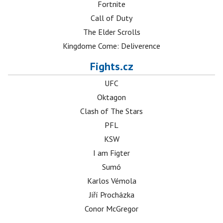
Fortnite
Call of Duty
The Elder Scrolls
Kingdome Come: Deliverence
Fights.cz
UFC
Oktagon
Clash of The Stars
PFL
KSW
I am Figter
Sumó
Karlos Vémola
Jiří Procházka
Conor McGregor