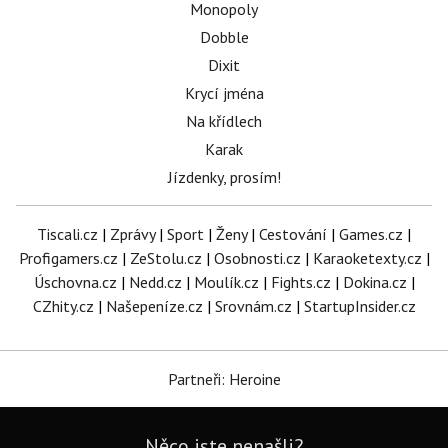
Monopoly
Dobble
Dixit
Krycí jména
Na křídlech
Karak
Jízdenky, prosím!
Tiscali.cz
|
Zprávy
|
Sport
|
Ženy
|
Cestování
|
Games.cz
|
Profigamers.cz
|
ZeStolu.cz
|
Osobnosti.cz
|
Karaoketexty.cz
|
Úschovna.cz
|
Nedd.cz
|
Moulík.cz
|
Fights.cz
|
Dokina.cz
|
CZhity.cz
|
Našepeníze.cz
|
Srovnám.cz
|
StartupInsider.cz
Partneři: Heroine
Něco jste nenašli?