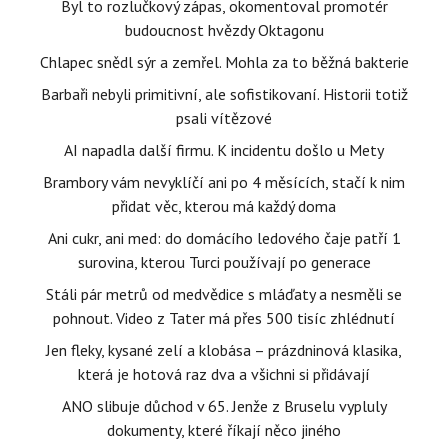
Byl to rozlučkový zápas, okomentoval promotér
budoucnost hvězdy Oktagonu
Chlapec snědl sýr a zemřel. Mohla za to běžná bakterie
Barbaři nebyli primitivní, ale sofistikovaní. Historii totiž
psali vítězové
AI napadla další firmu. K incidentu došlo u Mety
Brambory vám nevyklíčí ani po 4 měsících, stačí k nim
přidat věc, kterou má každý doma
Ani cukr, ani med: do domácího ledového čaje patří 1
surovina, kterou Turci používají po generace
Stáli pár metrů od medvědice s mláďaty a nesměli se
pohnout. Video z Tater má přes 500 tisíc zhlédnutí
Jen fleky, kysané zelí a klobása – prázdninová klasika,
která je hotová raz dva a všichni si přidávají
ANO slibuje důchod v 65. Jenže z Bruselu vypluly
dokumenty, které říkají něco jiného