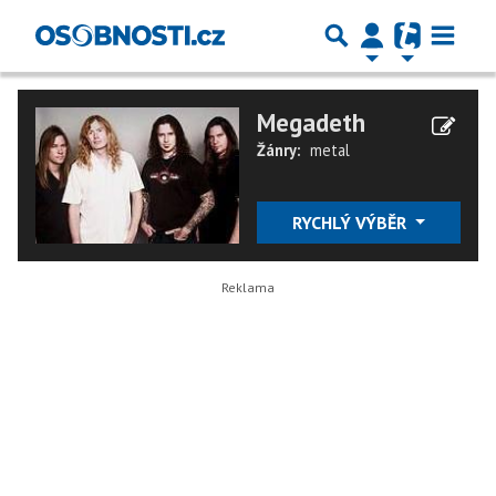
Megadeth
Žánry:
metal
RYCHLÝ VÝBĚR