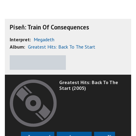
Píseň: Train Of Consequences
Interpret:
Megadeth
Album:
Greatest Hits: Back To The Start
★
★
★
★
★
Greatest Hits: Back To The
Start (2005)