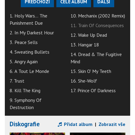
PŘEDCHOZÍ
CELÉ ALBUM
DALŠÍ
1. Holy Wars... The
10. Mechanix (2002 Remix)
Punishment Due
11. Train Of Consequences
2. In My Darkest Hour
12. Wake Up Dead
3. Peace Sells
13. Hangar 18
4. Sweating Bullets
14. Dread & The Fugitive
5. Angry Again
Mind
6. A Tout Le Monde
15. Skin O' My Teeth
7. Trust
16. She-Wolf
8. Kill The King
17. Prince Of Darkness
9. Symphony Of
Destruction
Diskografie
Přidat album
|
Zobrazit vše