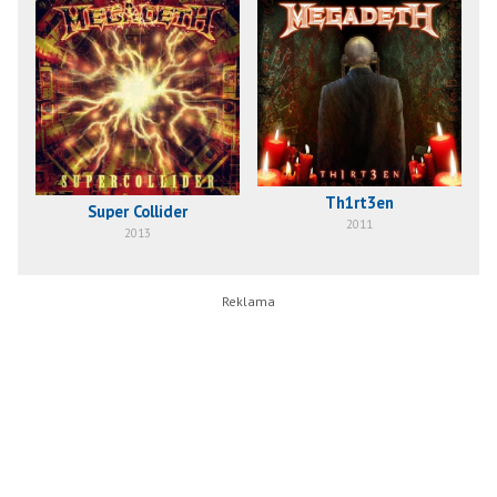
Th1rt3en
Super Collider
2011
2013