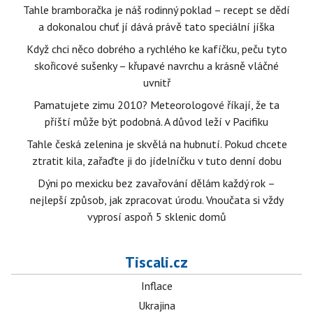
Tahle bramboračka je náš rodinný poklad – recept se dědí
a dokonalou chuť jí dává právě tato speciální jíška
Když chci něco dobrého a rychlého ke kafíčku, peču tyto
skořicové sušenky – křupavé navrchu a krásně vláčné
uvnitř
Pamatujete zimu 2010? Meteorologové říkají, že ta
příští může být podobná. A důvod leží v Pacifiku
Tahle česká zelenina je skvělá na hubnutí. Pokud chcete
ztratit kila, zařaďte ji do jídelníčku v tuto denní dobu
Dýni po mexicku bez zavařování dělám každý rok –
nejlepší způsob, jak zpracovat úrodu. Vnoučata si vždy
vyprosí aspoň 5 sklenic domů
Tiscali.cz
Inflace
Ukrajina