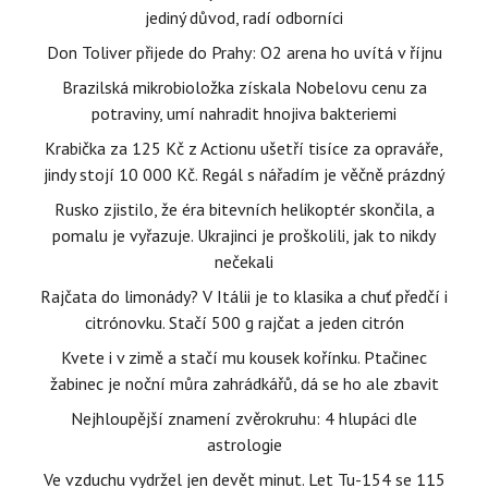
jediný důvod, radí odborníci
Don Toliver přijede do Prahy: O2 arena ho uvítá v říjnu
Brazilská mikrobioložka získala Nobelovu cenu za
potraviny, umí nahradit hnojiva bakteriemi
Krabička za 125 Kč z Actionu ušetří tisíce za opraváře,
jindy stojí 10 000 Kč. Regál s nářadím je věčně prázdný
Rusko zjistilo, že éra bitevních helikoptér skončila, a
pomalu je vyřazuje. Ukrajinci je proškolili, jak to nikdy
nečekali
Rajčata do limonády? V Itálii je to klasika a chuť předčí i
citrónovku. Stačí 500 g rajčat a jeden citrón
Kvete i v zimě a stačí mu kousek kořínku. Ptačinec
žabinec je noční můra zahrádkářů, dá se ho ale zbavit
Nejhloupější znamení zvěrokruhu: 4 hlupáci dle
astrologie
Ve vzduchu vydržel jen devět minut. Let Tu-154 se 115