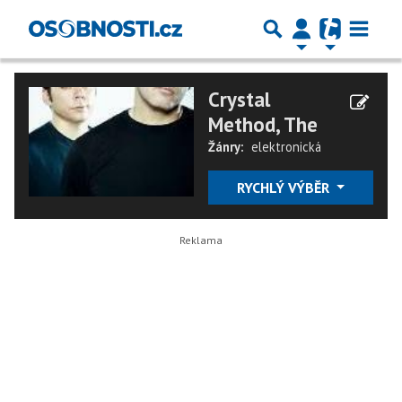
Crystal
Method, The
Žánry:
elektronická
RYCHLÝ VÝBĚR