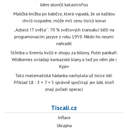
lidmi skončil katastrofou
Maličká knížka po babičce, která vypadá, že se každou
chvíli rozpadne, může mít cenu tisíců korun
„Azbest IT světa“: 70 % světových transakcí běží na
programovacím jazyce z roku 1959. Nikdo ho neumí
nahradit
Střelba u Kremlu kvůli e-shopu za biliony, Putin panikaří.
Wildberries ovládají kavkazské klany a teď po něm jde i
Kyjev
Tato matematická hádanka nachytala už tisíce lidí.
Příklad 18 : 3 + 7 × 5 správně spočítají jen lidé, kteří
znají pořadí operací
Tiscali.cz
Inflace
Ukrajina