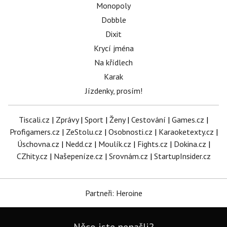
Monopoly
Dobble
Dixit
Krycí jména
Na křídlech
Karak
Jízdenky, prosím!
Tiscali.cz
|
Zprávy
|
Sport
|
Ženy
|
Cestování
|
Games.cz
|
Profigamers.cz
|
ZeStolu.cz
|
Osobnosti.cz
|
Karaoketexty.cz
|
Úschovna.cz
|
Nedd.cz
|
Moulík.cz
|
Fights.cz
|
Dokina.cz
|
CZhity.cz
|
Našepeníze.cz
|
Srovnám.cz
|
StartupInsider.cz
Partneři: Heroine