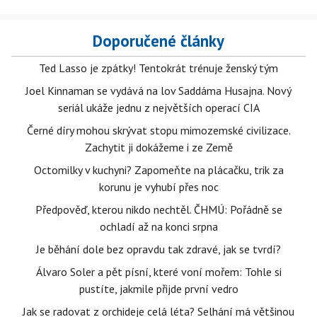
Doporučené články
Ted Lasso je zpátky! Tentokrát trénuje ženský tým
Joel Kinnaman se vydává na lov Saddáma Husajna. Nový
seriál ukáže jednu z největších operací CIA
Černé díry mohou skrývat stopu mimozemské civilizace.
Zachytit ji dokážeme i ze Země
Octomilky v kuchyni? Zapomeňte na plácačku, trik za
korunu je vyhubí přes noc
Předpověď, kterou nikdo nechtěl. ČHMÚ: Pořádně se
ochladí až na konci srpna
Je běhání dole bez opravdu tak zdravé, jak se tvrdí?
Álvaro Soler a pět písní, které voní mořem: Tohle si
pustíte, jakmile přijde první vedro
Jak se radovat z orchideje celá léta? Selhání má většinou