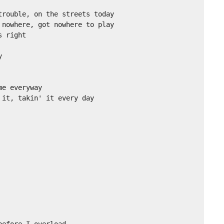
rouble, on the streets today 

nowhere, got nowhere to play 

 right 

 

e everyway 

it, takin' it every day 

efore I overload 
