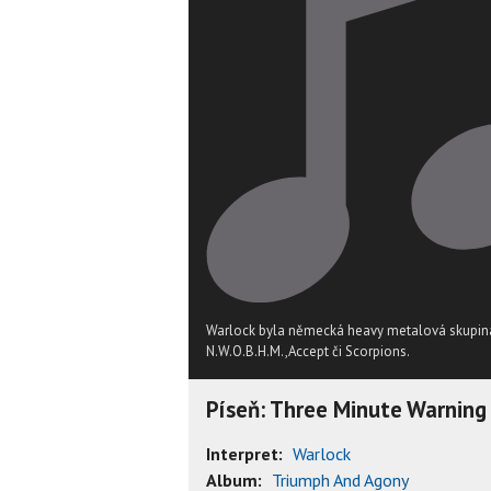
Warlock byla německá heavy metalová skupina
N.W.O.B.H.M.,Accept či Scorpions.
Píseň: Three Minute Warning
Interpret:
Warlock
Album:
Triumph And Agony