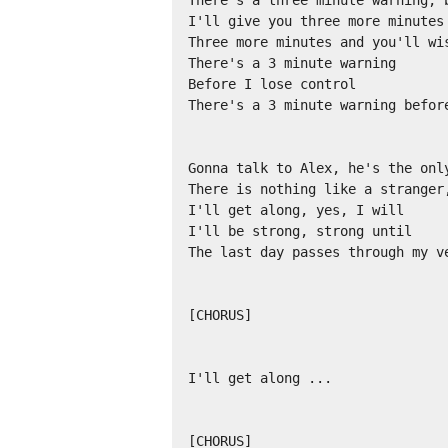
I'll give you three more minutes 
Three more minutes and you'll wis
There's a 3 minute warning 

Before I lose control 

There's a 3 minute warning before
Gonna talk to Alex, he's the only
There is nothing like a stranger,
I'll get along, yes, I will 

I'll be strong, strong until 

The last day passes through my ve
[CHORUS] 

I'll get along ... 

[CHORUS]