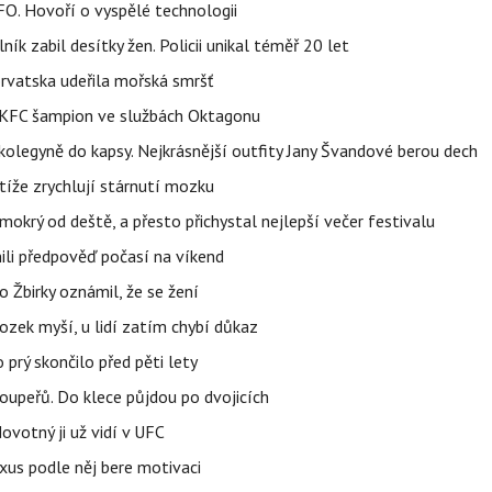
FO. Hovoří o vyspělé technologii
ík zabil desítky žen. Policii unikal téměř 20 let
orvatska udeřila mořská smršť
 BKFC šampion ve službách Oktagonu
olegyně do kapsy. Nejkrásnější outfity Jany Švandové berou dech
íže zrychlují stárnutí mozku
mokrý od deště, a přesto přichystal nejlepší večer festivalu
ili předpověď počasí na víkend
 Žbirky oznámil, že se žení
ozek myší, u lidí zatím chybí důkaz
prý skončilo před pěti lety
upeřů. Do klece půjdou po dvojicích
votný ji už vidí v UFC
uxus podle něj bere motivaci