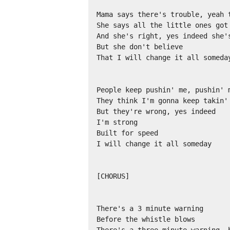
Mama says there's trouble, yeah t
She says all the little ones got 
And she's right, yes indeed she's
But she don't believe 

That I will change it all someday
People keep pushin' me, pushin' m
They think I'm gonna keep takin' 
But they're wrong, yes indeed 

I'm strong 

Built for speed 

I will change it all someday 

[CHORUS] 

There's a 3 minute warning 

Before the whistle blows 

There's a three minute warning, b