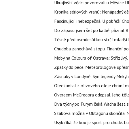
Ukrajinští vědci pozorovali u Měsíce U
Kronika sériových vrahů: Nenápadný děln
Fascinující i nebezpečná. U pobřeží Ch
Do zápasu jsem šel po kalbě, přiznal
Těsně před osmdesátkou strčí mladší k
Chudoba zanechává stopu. Finanční pot
Moby na Colours of Ostrava: Střízlivý, 
Zpátky do pece. Meteorologové upřesn
Zásnuby v Londýně: Syn legendy Mekyho
Oleokantal z olivového oleje chrání m
Overeem McGregora odepsal. Jeho tělo 
Dva týdny po Furym čeká Wacha šest so
Szabová možná v Oktagonu skončila. No
Usyk říká, že box je sport pro chudé. L