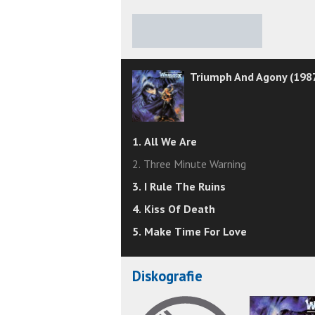
★
★
★
★
★
Triumph And Agony (198
1. All We Are
2. Three Minute Warning
3. I Rule The Ruins
4. Kiss Of Death
5. Make Time For Love
Diskografie