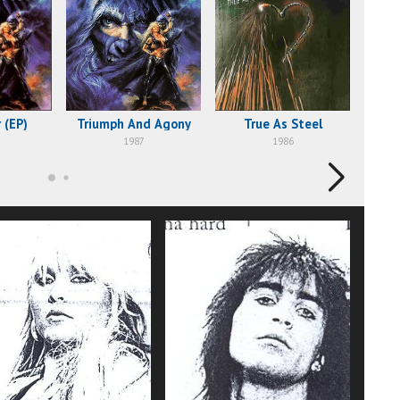
 (EP)
Triumph And Agony
True As Steel
1987
1986