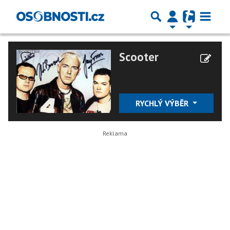
Scooter
RYCHLÝ VÝBĚR