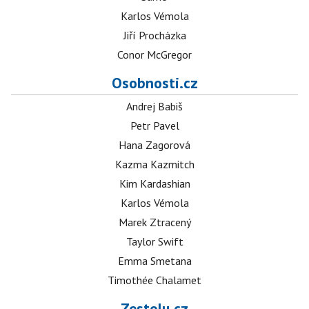
Karlos Vémola
Jiří Procházka
Conor McGregor
Osobnosti.cz
Andrej Babiš
Petr Pavel
Hana Zagorová
Kazma Kazmitch
Kim Kardashian
Karlos Vémola
Marek Ztracený
Taylor Swift
Emma Smetana
Timothée Chalamet
Zestolu.cz