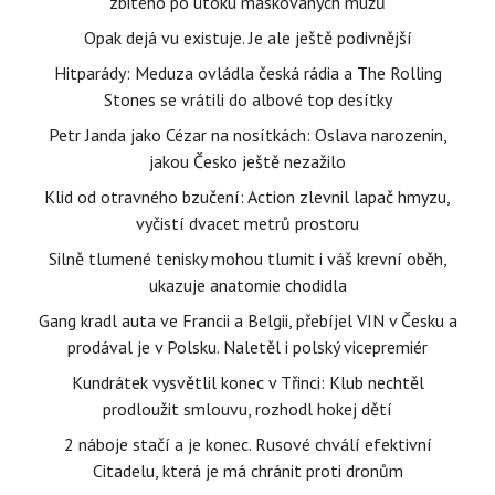
zbitého po útoku maskovaných mužů
Opak dejá vu existuje. Je ale ještě podivnější
Hitparády: Meduza ovládla česká rádia a The Rolling
Stones se vrátili do albové top desítky
Petr Janda jako Cézar na nosítkách: Oslava narozenin,
jakou Česko ještě nezažilo
Klid od otravného bzučení: Action zlevnil lapač hmyzu,
vyčistí dvacet metrů prostoru
Silně tlumené tenisky mohou tlumit i váš krevní oběh,
ukazuje anatomie chodidla
Gang kradl auta ve Francii a Belgii, přebíjel VIN v Česku a
prodával je v Polsku. Naletěl i polský vicepremiér
Kundrátek vysvětlil konec v Třinci: Klub nechtěl
prodloužit smlouvu, rozhodl hokej dětí
2 náboje stačí a je konec. Rusové chválí efektivní
Citadelu, která je má chránit proti dronům