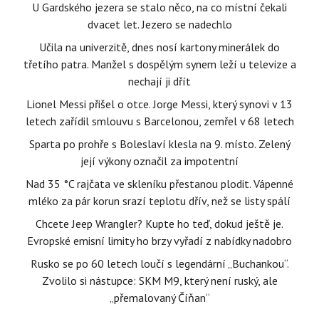
U Gardského jezera se stalo něco, na co místní čekali
dvacet let. Jezero se nadechlo
Učila na univerzitě, dnes nosí kartony minerálek do
třetího patra. Manžel s dospělým synem leží u televize a
nechají ji dřít
Lionel Messi přišel o otce. Jorge Messi, který synovi v 13
letech zařídil smlouvu s Barcelonou, zemřel v 68 letech
Sparta po prohře s Boleslaví klesla na 9. místo. Zelený
její výkony označil za impotentní
Nad 35 °C rajčata ve skleníku přestanou plodit. Vápenné
mléko za pár korun srazí teplotu dřív, než se listy spálí
Chcete Jeep Wrangler? Kupte ho teď, dokud ještě je.
Evropské emisní limity ho brzy vyřadí z nabídky nadobro
Rusko se po 60 letech loučí s legendární „Buchankou“.
Zvolilo si nástupce: SKM M9, který není ruský, ale
„přemalovaný Číňan“