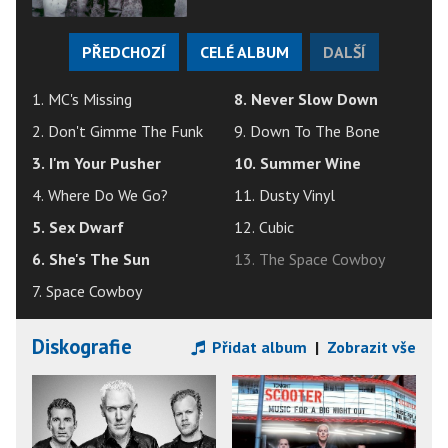
PŘEDCHOZÍ
CELÉ ALBUM
DALŠÍ
1. MC's Missing
8. Never Slow Down
2. Don't Gimme The Funk
9. Down To The Bone
3. I'm Your Pusher
10. Summer Wine
4. Where Do We Go?
11. Dusty Vinyl
5. Sex Dwarf
12. Cubic
6. She's The Sun
13. The Space Cowboy
7. Space Cowboy
Diskografie
Přidat album
|
Zobrazit vše