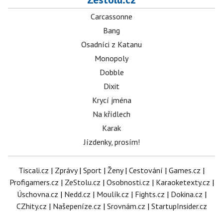
Carcassonne
Bang
Osadníci z Katanu
Monopoly
Dobble
Dixit
Krycí jména
Na křídlech
Karak
Jízdenky, prosím!
Tiscali.cz
|
Zprávy
|
Sport
|
Ženy
|
Cestování
|
Games.cz
|
Profigamers.cz
|
ZeStolu.cz
|
Osobnosti.cz
|
Karaoketexty.cz
|
Úschovna.cz
|
Nedd.cz
|
Moulík.cz
|
Fights.cz
|
Dokina.cz
|
CZhity.cz
|
Našepeníze.cz
|
Srovnám.cz
|
StartupInsider.cz