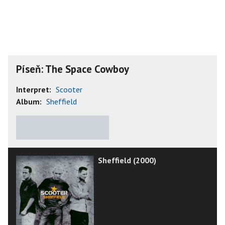
Píseň: The Space Cowboy
Interpret:
Scooter
Album:
Sheffield
★
★
★
★
★
Sheffield (2000)