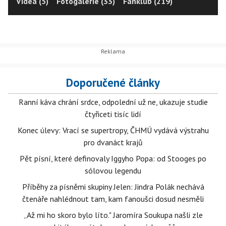
Videa (5)
Fotogalerie (33)
Fanklub (219)
Doporučené články
Ranní káva chrání srdce, odpolední už ne, ukazuje studie
čtyřiceti tisíc lidí
Konec úlevy: Vrací se supertropy, ČHMÚ vydává výstrahu
pro dvanáct krajů
Pět písní, které definovaly Iggyho Popa: od Stooges po
sólovou legendu
Příběhy za písněmi skupiny Jelen: Jindra Polák nechává
čtenáře nahlédnout tam, kam fanoušci dosud nesměli
„Až mi ho skoro bylo líto." Jaromíra Soukupa našli zle