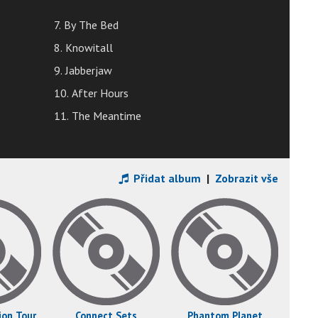
7. By The Bed
8. Knowitall
9. Jabberjaw
10. After Hours
11. The Meantime
Přidat album
|
Zobrazit vše
ion Tour
Connect Sets
Phantom Planet