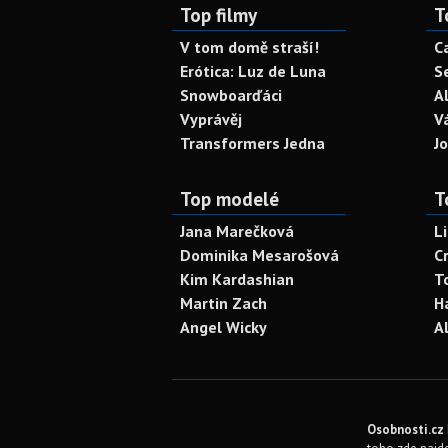
Top filmy
T
V tom domě straší!
C
Erótica: Luz de Luna
S
Snowboarďáci
A
Vyprávěj
V
Transformers Jedna
J
Top modelé
T
Jana Marečková
L
Dominika Mesarošová
C
Kim Kardashian
T
Martin Zach
H
Angel Wicky
A
Osobnosti.cz