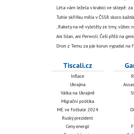
Léta vám ležela v krabici ve sklepě: z
Tuhle skříňku měla v ČSSR skoro každá
„Rakety na ně vyletěly ze tmy, vůbec ná
Ani Silan, ani Perwoll. Češi přišli na ge
Dron z Temu za pár korun vypadal na fo
Tiscali.cz
Ga
Inflace
R
Ukrajina
Assas
Válka na Ukrajině
S
Migrační politika
ME ve fotbale 2024
D
Ruský prezident
Ceny energií
F