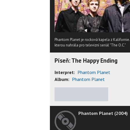
Phantom Planet je rocková kapela z Kalifornie.
kterou nahrála pro televizní seriál "The O.C."
Píseň: The Happy Ending
Interpret:
Phantom Planet
Album:
Phantom Planet
★
★
★
★
★
Phantom Planet (2004)