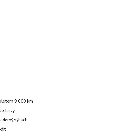
 doletem 9 000 km
té larvy
jaderný výbuch
odit