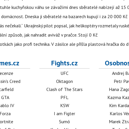
a tuhle kuchyňskou váhu se závažími dnes sběratelé nabízejí až 15
 domácnost. Dneska ji sběratelé na bazarech kupují i za 20 000 Kč
s nečekali.“ Ukrajinský pilot popsal, jak helikoptéry rozmetaly rusk
niální způsob, jak nahradit aviváž v pračce. Stojí 0 Kč
tkách jako profi technika. V zásilce ale přišla plastová hračka do 
mes.cz
Fights.cz
Osobnos
ecenze
UFC
Andrej B
sin's Creed
Oktagon
Petr Pa
tarfield
Clash of The Stars
Hana Zag
GTA
PFL
Kazma Kaz
iablo IV
KSW
Kim Karda
Forza
I am Figter
Karlos V
ortnite
Sumó
Marek Ztr