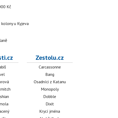
 000 Kč
é kolony u Kyjeva
dlaně
ti.cz
Zestolu.cz
abiš
Carcassonne
vel
Bang
orová
Osadníci z Katanu
mitch
Monopoly
shian
Dobble
émola
Dixit
acený
Krycí jména