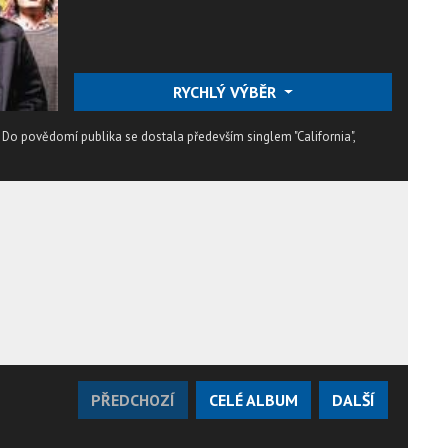
RYCHLÝ VÝBĚR
 Do povědomí publika se dostala především singlem "California",
PŘEDCHOZÍ
CELÉ ALBUM
DALŠÍ