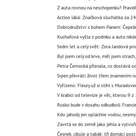
Z auta rovnou na neschopenku? Pravidl
Action láká: Značková sluchátka za 244 k
Dobrodružství s bohem Panem: Čepelka 
Kuchařová vyšla z podniku a auto nikde.
Sedm let a celý svět: Zora Jandová pr
Byl jsem celý od krve, měl jsem strach
Petra Černocká přiznala, co dostává o
Srpen převrátí život třem znamením na
Vyřízeno: Fleury už si stihl s Murado
V krabici od televize je věc, kterou 9 
Rusko bude v dosahu odkudkoli. Franci
Kdo jahody jen opláchne vodou, nesmyje
Zavrtá se do země jako jehla a vytvoř
Česnek, cibule a tabák: tři domácí pos