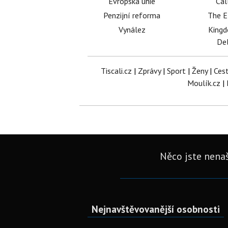
Evropská unie
Cal
Penzijní reforma
The E
Vynález
King
Del
Tiscali.cz
|
Zprávy
|
Sport
|
Ženy
|
Ces
Moulík.cz
|
Něco jste nenaš
Nejnavštěvovanější osobnosti