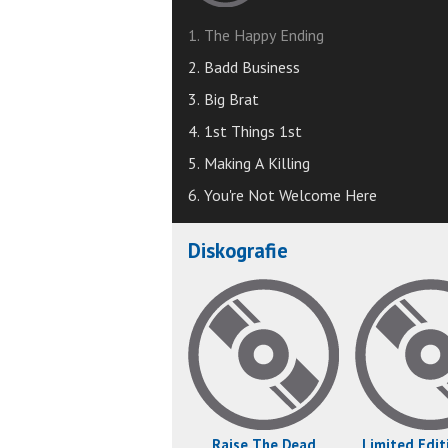
1. The Happy Ending
2. Badd Business
3. Big Brat
4. 1st Things 1st
5. Making A Killing
6. You're Not Welcome Here
Diskografie
Raise The Dead
Limited Edit