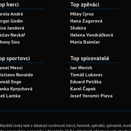
op herci
Top zpěváci
arole André
Miley Cyrus
ergei Godin
Hana Zagorová
lice Jandová
Shakira
áclav Neckář
Helena Vondráčková
ohnny Sins
Maria Baimler
op sportovci
Top spisovatelé
ionel Messi
Jan Werich
ristiano Ronaldo
Tomáš Lukavec
omáš Enge
Eduard Petiška
anka Kynychová
Karel Čapek
leš Lamka
Josef Veromír Pleva
Největší český web s databází osobností, herců, hereček, zpěváků, zpěvaček, mod