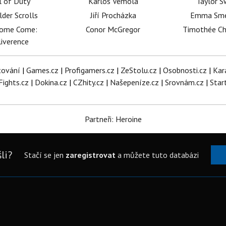
l of Duty
Karlos Vémola
Taylor S
lder Scrolls
Jiří Procházka
Emma Sm
dome Come:
Conor McGregor
Timothée C
iverence
tování
|
Games.cz
|
Profigamers.cz
|
ZeStolu.cz
|
Osobnosti.cz
|
Kar
Fights.cz
|
Dokina.cz
|
CZhity.cz
|
Našepeníze.cz
|
Srovnám.cz
|
Star
Partneři: Heroine
li?
Stačí se jen
zaregistrovat
a můžete tuto databázi