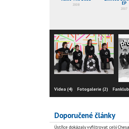
EP
2008
2007
Videa (4)
Fotogalerie (2)
Fanklub
Doporučené články
Ústřice dokázaly vyfiltrovat celý Ches