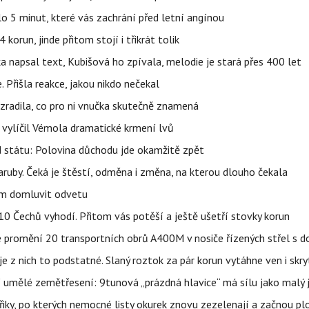
o 5 minut, které vás zachrání před letní angínou
orun, jinde přitom stojí i třikrát tolik
napsal text, Kubišová ho zpívala, melodie je stará přes 400 let
 Přišla reakce, jakou nikdo nečekal
ozradila, co pro ni vnučka skutečně znamená
, vylíčil Vémola dramatické krmení lvů
d státu: Polovina důchodu jde okamžitě zpět
ruby. Čeká je štěstí, odměna i změna, na kterou dlouho čekala
vem domluvit odvetu
z 10 Čechů vyhodí. Přitom vás potěší a ještě ušetří stovky korun
e promění 20 transportních obrů A400M v nosiče řízených střel s
 z nich to podstatné. Slaný roztok za pár korun vytáhne ven i skry
í umělé zemětřesení: 9tunová „prázdná hlavice“ má sílu jako malý 
třiky, po kterých nemocné listy okurek znovu zezelenají a začnou pl