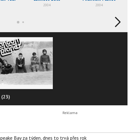
2004
2004
 (23)
apeake Bay za týden, dnes to trvá přes rok