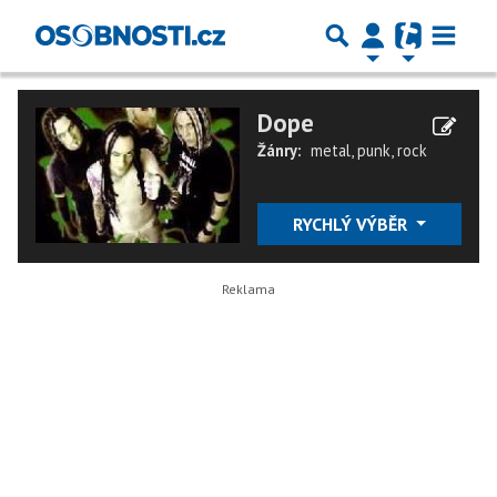
Dope
Žánry:
metal
,
punk
,
rock
RYCHLÝ VÝBĚR