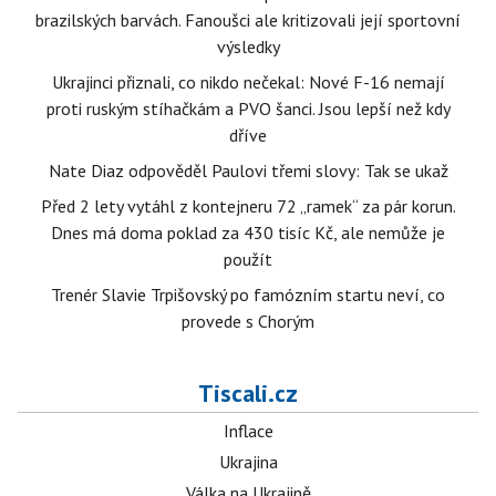
brazilských barvách. Fanoušci ale kritizovali její sportovní
výsledky
Ukrajinci přiznali, co nikdo nečekal: Nové F-16 nemají
proti ruským stíhačkám a PVO šanci. Jsou lepší než kdy
dříve
Nate Diaz odpověděl Paulovi třemi slovy: Tak se ukaž
Před 2 lety vytáhl z kontejneru 72 „ramek“ za pár korun.
Dnes má doma poklad za 430 tisíc Kč, ale nemůže je
použít
Trenér Slavie Trpišovský po famózním startu neví, co
provede s Chorým
Tiscali.cz
Inflace
Ukrajina
Válka na Ukrajině