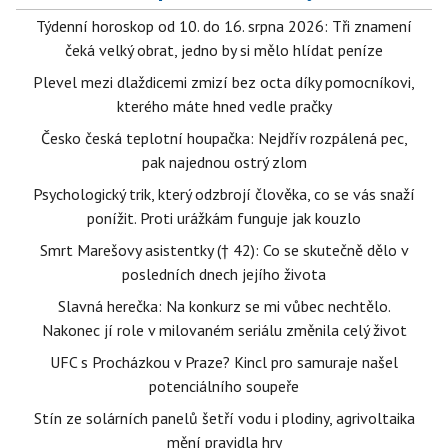
Týdenní horoskop od 10. do 16. srpna 2026: Tři znamení
čeká velký obrat, jedno by si mělo hlídat peníze
Plevel mezi dlaždicemi zmizí bez octa díky pomocníkovi,
kterého máte hned vedle pračky
Česko česká teplotní houpačka: Nejdřív rozpálená pec,
pak najednou ostrý zlom
Psychologický trik, který odzbrojí člověka, co se vás snaží
ponížit. Proti urážkám funguje jak kouzlo
Smrt Marešovy asistentky († 42): Co se skutečně dělo v
posledních dnech jejího života
Slavná herečka: Na konkurz se mi vůbec nechtělo.
Nakonec jí role v milovaném seriálu změnila celý život
UFC s Procházkou v Praze? Kincl pro samuraje našel
potenciálního soupeře
Stín ze solárních panelů šetří vodu i plodiny, agrivoltaika
mění pravidla hry