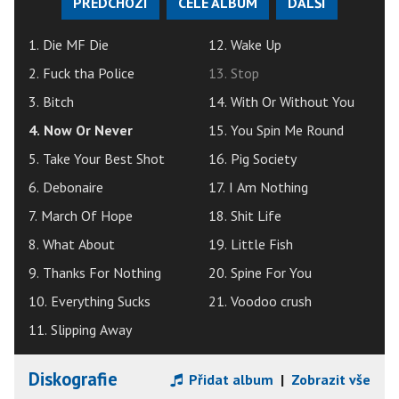
PŘEDCHOZÍ
CELÉ ALBUM
DALŠÍ
1. Die MF Die
12. Wake Up
2. Fuck tha Police
13. Stop
3. Bitch
14. With Or Without You
4. Now Or Never
15. You Spin Me Round
5. Take Your Best Shot
16. Pig Society
6. Debonaire
17. I Am Nothing
7. March Of Hope
18. Shit Life
8. What About
19. Little Fish
9. Thanks For Nothing
20. Spine For You
10. Everything Sucks
21. Voodoo crush
11. Slipping Away
Diskografie
Přidat album
|
Zobrazit vše