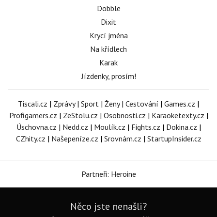
Dobble
Dixit
Krycí jména
Na křídlech
Karak
Jízdenky, prosím!
Tiscali.cz
|
Zprávy
|
Sport
|
Ženy
|
Cestování
|
Games.cz
|
Profigamers.cz
|
ZeStolu.cz
|
Osobnosti.cz
|
Karaoketexty.cz
|
Úschovna.cz
|
Nedd.cz
|
Moulík.cz
|
Fights.cz
|
Dokina.cz
|
CZhity.cz
|
Našepeníze.cz
|
Srovnám.cz
|
StartupInsider.cz
Partneři: Heroine
Něco jste nenašli?