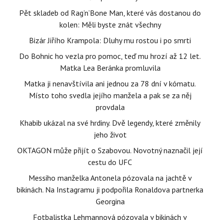
Pět skladeb od Rag’n’Bone Man, které vás dostanou do
kolen: Měli byste znát všechny
Bizár Jiřího Krampola: Dluhy mu rostou i po smrti
Do Bohnic ho vezla pro pomoc, teď mu hrozí až 12 let.
Matka Lea Beránka promluvila
Matka ji nenavštívila ani jednou za 78 dní v kómatu.
Místo toho svedla jejího manžela a pak se za něj
provdala
Khabib ukázal na své hrdiny. Dvě legendy, které změnily
jeho život
OKTAGON může přijít o Szabovou. Novotný naznačil její
cestu do UFC
Messiho manželka Antonela pózovala na jachtě v
bikinách. Na Instagramu ji podpořila Ronaldova partnerka
Georgina
Fotbalistka Lehmannová pózovala v bikinách v