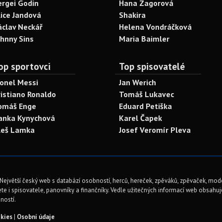
ergei Godin
Hana Zagorová
lice Jandová
Shakira
áclav Neckář
Helena Vondráčková
ohnny Sins
Maria Baimler
op sportovci
Top spisovatelé
ionel Messi
Jan Werich
ristiano Ronaldo
Tomáš Lukavec
omáš Enge
Eduard Petiška
anka Kynychová
Karel Čapek
leš Lamka
Josef Veromír Pleva
Největší český web s databází osobností, herců, hereček, zpěváků, zpěvaček, mod
te i spisovatele, panovníky a finančníky. Vedle užitečných informací web obsahuje 
ností.
kies
|
Osobní údaje