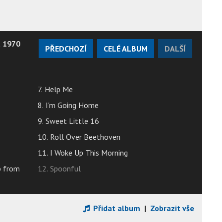
t 1970
PŘEDCHOZÍ
CELÉ ALBUM
DALŠÍ
7. Help Me
8. I'm Going Home
9. Sweet Little 16
10. Roll Over Beethoven
11. I Woke Up This Morning
p from
12. Spoonful
Přidat album
|
Zobrazit vše