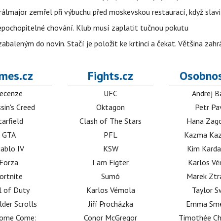
álmajor zemřel při výbuchu před moskevskou restaurací, když slavi
epochopitelné chování. Klub musí zaplatit tučnou pokutu
aleným do novin. Stačí je položit ke krtinci a čekat. Většina zah
mes.cz
Fights.cz
Osobnos
ecenze
UFC
Andrej B
sin's Creed
Oktagon
Petr Pa
tarfield
Clash of The Stars
Hana Zag
GTA
PFL
Kazma Kaz
iablo IV
KSW
Kim Karda
Forza
I am Figter
Karlos V
ortnite
Sumó
Marek Ztr
l of Duty
Karlos Vémola
Taylor S
lder Scrolls
Jiří Procházka
Emma Sm
dome Come:
Conor McGregor
Timothée C