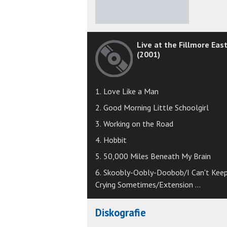
★
★
★
★
★
Live at the Fillmore Eas
(2001)
1. Love Like a Man
2. Good Morning Little Schoolgirl
3. Working on the Road
4. Hobbit
5. 50,000 Miles Beneath My Brain
6. Skoobly-Oobly-Doobob/I Can't Kee
Crying Sometimes/Extension ...
Diskografie