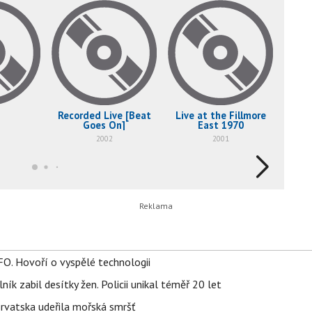
Recorded Live [Beat
Live at the Fillmore
Goes On]
East 1970
2002
2001
FO. Hovoří o vyspělé technologii
ík zabil desítky žen. Policii unikal téměř 20 let
orvatska udeřila mořská smršť