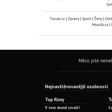
Del
Tiscali.cz
|
Zprávy
|
Sport
|
Ženy
|
Ces
Moulík.cz
|
Něco jste nenaš
Nejnavštěvovanější osobnosti
Top filmy
T
V tom domě straší!
C