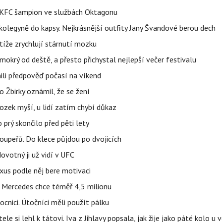
 BKFC šampion ve službách Oktagonu
olegyně do kapsy. Nejkrásnější outfity Jany Švandové berou dech
íže zrychlují stárnutí mozku
mokrý od deště, a přesto přichystal nejlepší večer festivalu
ili předpověď počasí na víkend
 Žbirky oznámil, že se žení
ozek myší, u lidí zatím chybí důkaz
prý skončilo před pěti lety
upeřů. Do klece půjdou po dvojicích
votný ji už vidí v UFC
uxus podle něj bere motivaci
a Mercedes chce téměř 4,5 milionu
cnici. Útočníci měli použít pálku
ele si lehl k tátovi. Iva z Jihlavy popsala, jak žije jako páté kolo u 