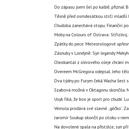
Do zápasu jsem šel po kalbě, přiznal
Těsně před osmdesátkou strčí mladší k
Chudoba zanechává stopu. Finanční pot
Moby na Colours of Ostrava: Střízlivý, 
Zpátky do pece. Meteorologové upřesn
Zásnuby v Londýně: Syn legendy Mekyho
Oleokantal z olivového oleje chrání m
Overeem McGregora odepsal. Jeho tělo 
Dva týdny po Furym čeká Wacha šest so
Szabová možná v Oktagonu skončila. No
Usyk říká, že box je sport pro chudé. L
Vémola prodává své slavné „géčko“. Z
Jaromír Soukup skončil po útoku v nemo
Na dovolené spala na přistýlce, syn přít