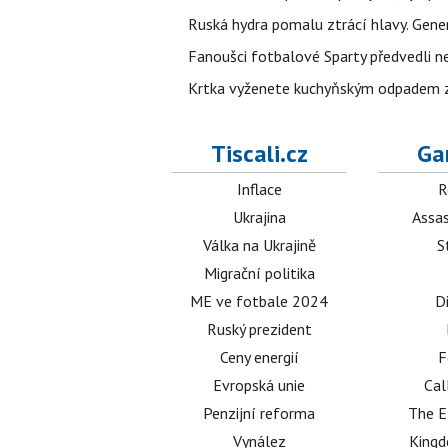
Ruská hydra pomalu ztrácí hlavy. Gener
Fanoušci fotbalové Sparty předvedli n
Krtka vyženete kuchyňským odpadem zab
Tiscali.cz
Ga
Inflace
R
Ukrajina
Assas
Válka na Ukrajině
S
Migrační politika
ME ve fotbale 2024
D
Ruský prezident
Ceny energií
F
Evropská unie
Cal
Penzijní reforma
The E
Vynález
King