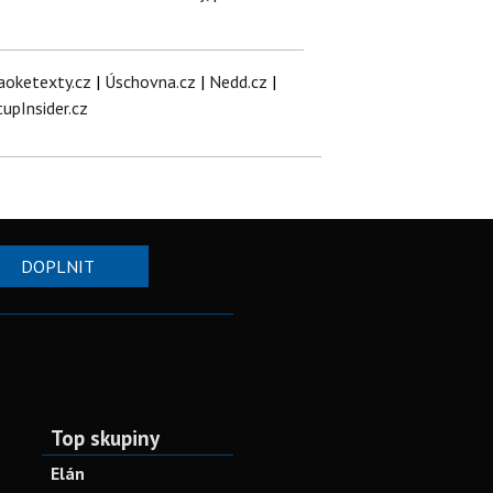
aoketexty.cz
|
Úschovna.cz
|
Nedd.cz
|
tupInsider.cz
DOPLNIT
Top skupiny
Elán