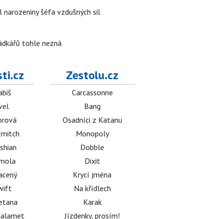
l narozeniny šéfa vzdušných sil
rádkářů tohle nezná
ti.cz
Zestolu.cz
abiš
Carcassonne
vel
Bang
orová
Osadníci z Katanu
mitch
Monopoly
shian
Dobble
émola
Dixit
acený
Krycí jména
wift
Na křídlech
etana
Karak
halamet
Jízdenky, prosím!