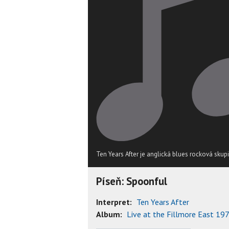
Ten Years After je anglická blues rocková skup
Píseň: Spoonful
Interpret:
Ten Years After
Album:
Live at the Fillmore East 19