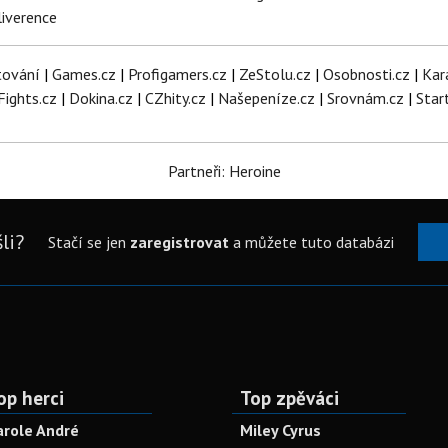
iverence
tování
|
Games.cz
|
Profigamers.cz
|
ZeStolu.cz
|
Osobnosti.cz
|
Kar
Fights.cz
|
Dokina.cz
|
CZhity.cz
|
Našepeníze.cz
|
Srovnám.cz
|
Star
Partneři: Heroine
li?
Stačí se jen
zaregistrovat
a můžete tuto databázi
op herci
Top zpěváci
arole André
Miley Cyrus