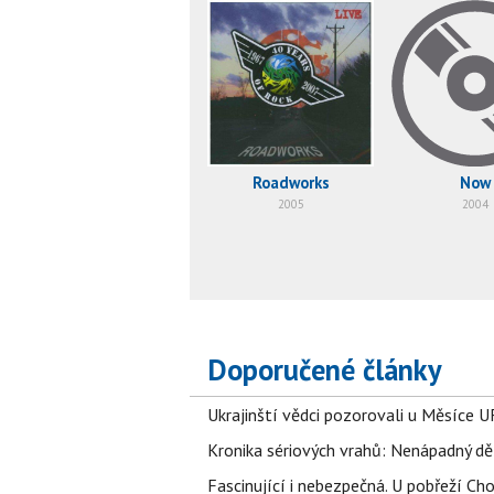
Roadworks
Now
2005
2004
Doporučené články
Ukrajinští vědci pozorovali u Měsíce U
Kronika sériových vrahů: Nenápadný děln
Fascinující i nebezpečná. U pobřeží Ch