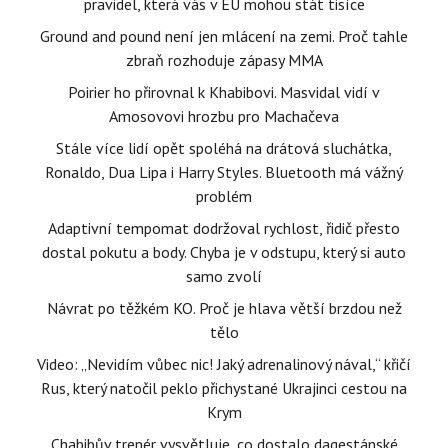
pravidel, která vás v EU mohou stát tisíce
Ground and pound není jen mlácení na zemi. Proč tahle
zbraň rozhoduje zápasy MMA
Poirier ho přirovnal k Khabibovi. Masvidal vidí v
Amosovovi hrozbu pro Machačeva
Stále více lidí opět spoléhá na drátová sluchátka,
Ronaldo, Dua Lipa i Harry Styles. Bluetooth má vážný
problém
Adaptivní tempomat dodržoval rychlost, řidič přesto
dostal pokutu a body. Chyba je v odstupu, který si auto
samo zvolí
Návrat po těžkém KO. Proč je hlava větší brzdou než
tělo
Video: „Nevidím vůbec nic! Jaký adrenalinový nával,“ křičí
Rus, který natočil peklo přichystané Ukrajinci cestou na
Krym
Chabibův trenér vysvětluje, co dostalo dagestánské