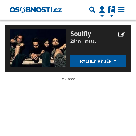
Soulfly
Žánry:
metal
RYCHLÝ VÝBĚR