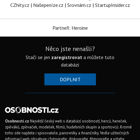
CZhity.cz
|
Našepeníze.cz
|
Srovnám.cz
|
StartupInsider.cz
Partneři: Heroine
Něco jste nenašli?
Stačí se jen
zaregistrovat
a můžete tuto
databázi
DOPLNIT
Osobnosti.cz
Největší český web s databází osobností, herců, hereček,
zpěváků, zpěvaček, modelek, filmů, hudebních skupin a sportovců. Kromě
toho zde najdete i spisovatele, panovníky a finančníky. Vedle užitečných
informací web obsahuje i fotografie, diskografie, filmografie a vztahy