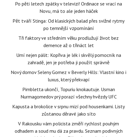
Po pěti letech zpátky v televizi! Ordinace se vrací na
Novu, má to ale jeden háček
Pět tváří Stinga: Od klasických balad přes svižné rytmy
po temnější vzpomínání
Tři faktory ve středním věku prodlužují život bez
demence až o třináct let
Umí nejen pálit: Kopřiva je lék i skvělý pomocník na
zahradě, jen je potřeba ji použít správně
Nový domov Seleny Gomez v Beverly Hills: Vlastní kino i
luxus, který překvapí
Pimbletta ukončí, Topuriu knokautuje. Usman
Nurmagomedov prý porazí všechny hvězdy UFC
Kapusta a brokolice v srpnu mizí pod housenkami. Listy
zůstanou děravé jako síto
V Rakousku vám policista změří rychlost pouhým
odhadem a soud mu dá za pravdu. Seznam podivných