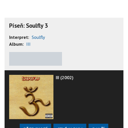
Píseň: Soulfly 3
Interpret:
Soulfly
Album:
III
★
★
★
★
★
III (2002)