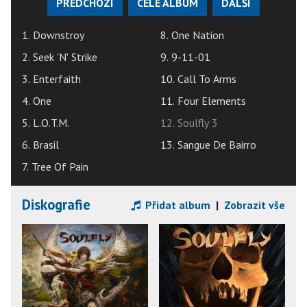
PŘEDCHOZÍ
CELÉ ALBUM
DALŠÍ
1. Downstroy
8. One Nation
2. Seek 'N' Strike
9. 9-11-01
3. Enterfaith
10. Call To Arms
4. One
11. Four Elements
5. L.O.T.M.
12. Soulfly 3
6. Brasil
13. Sangue De Bairro
7. Tree Of Pain
Diskografie
Přidat album
|
Zobrazit vše