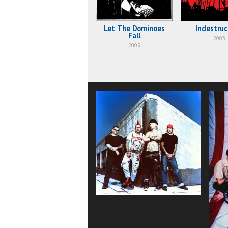
Let The Dominoes
Indestruc
Fall
2003
2009