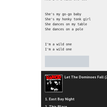
She's my go-go baby

She's my honky tonk girl

She dances on my table

She dances on a pole

I'm a wild one

I'm a wild one
★
★
★
★
★
Let The Dominoes Fall (
1. East Bay Night
2. This Place