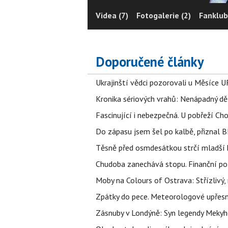
Videa (7)
Fotogalerie (2)
Fanklub
Doporučené články
Ukrajinští vědci pozorovali u Měsíce U
Kronika sériových vrahů: Nenápadný děln
Fascinující i nebezpečná. U pobřeží Ch
Do zápasu jsem šel po kalbě, přiznal
Těsně před osmdesátkou strčí mladší k
Chudoba zanechává stopu. Finanční pot
Moby na Colours of Ostrava: Střízlivý, 
Zpátky do pece. Meteorologové upřesn
Zásnuby v Londýně: Syn legendy Mekyho