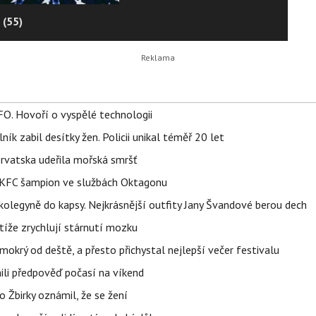
 (55)
FO. Hovoří o vyspělé technologii
ík zabil desítky žen. Policii unikal téměř 20 let
orvatska udeřila mořská smršť
 BKFC šampion ve službách Oktagonu
olegyně do kapsy. Nejkrásnější outfity Jany Švandové berou dech
íže zrychlují stárnutí mozku
mokrý od deště, a přesto přichystal nejlepší večer festivalu
ili předpověď počasí na víkend
 Žbirky oznámil, že se žení