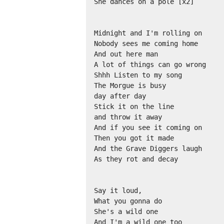
She dances on a pole [x2]

Midnight and I'm rolling on

Nobody sees me coming home

And out here man

A lot of things can go wrong

Shhh Listen to my song

The Morgue is busy

day after day

Stick it on the line

and throw it away

And if you see it coming on

Then you got it made

And the Grave Diggers laugh

As they rot and decay

Say it loud,

What you gonna do

She's a wild one 

And I'm a wild one too
