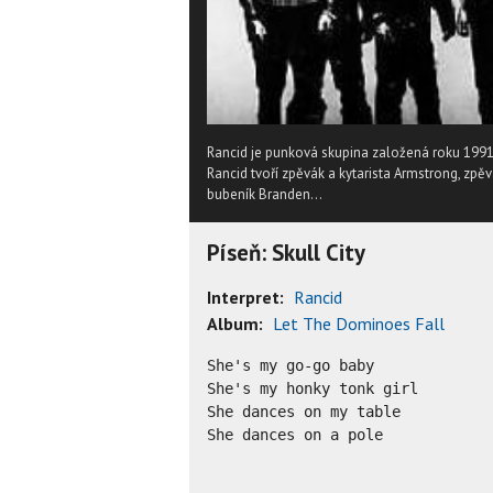
Rancid je punková skupina založená roku 19
Rancid tvoří zpěvák a kytarista Armstrong, zpěv
bubeník Branden...
Píseň: Skull City
Interpret:
Rancid
Album:
Let The Dominoes Fall
She's my go-go baby

She's my honky tonk girl

She dances on my table

She dances on a pole
