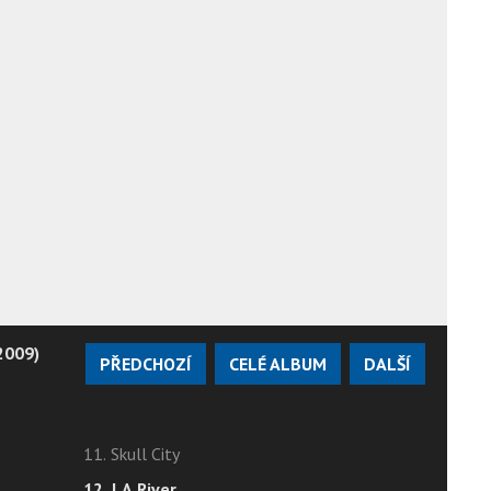
2009)
PŘEDCHOZÍ
CELÉ ALBUM
DALŠÍ
11. Skull City
12. LA River