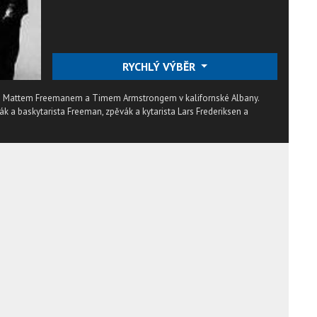
RYCHLÝ VÝBĚR
91 Mattem Freemanem a Timem Armstrongem v kalifornské Albany.
ák a baskytarista Freeman, zpěvák a kytarista Lars Frederiksen a