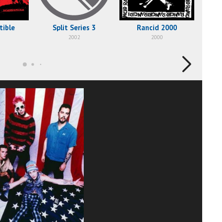
B-S
tible
Split Series 3
Rancid 2000
2002
2000