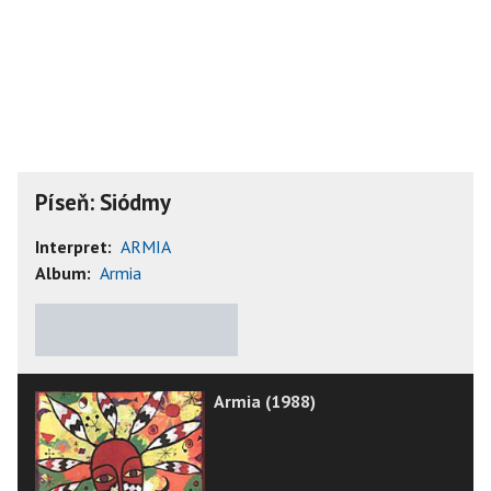
Píseň: Siódmy
Interpret:
ARMIA
Album:
Armia
★
★
★
★
★
Armia (1988)