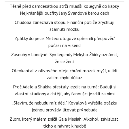
Těsně před osmdesátkou strčí mladší kolegyně do kapsy.
Nejkrásnější outfity Jany Švandové berou dech
Chudoba zanechává stopu. Finanční potíže zrychlují
stárnutí mozku
Zpátky do pece. Meteorologové upřesnili předpověď
počasí na víkend
Zásnuby v Londýně: Syn legendy Mekyho Žbirky oznámil,
že se žení
Oleokantal z olivového oleje chrání mozek myší, u lidí
zatím chybí důkaz
Proč Adele a Shakira přestaly jezdit na turné: Budují si
vlastní stadiony a chtějí, aby fanoušci jezdili za nimi
„Slavím, že nebudu mít děti." Kovalová vyřešila otázku
jednou provždy, litovat prý nebude
Zlom, který málem zničil Gaia Mesiah: Alkohol, závislost,
ticho a návrat k hudbě