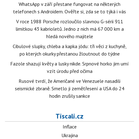
WhatsApp v září přestane fungovat na některých
telefonech s Androidem. Ověřte si, zda se to týká i vás
V roce 1988 Porsche rozloučilo slavnou G-sérii 911
limitkou 43 kabrioletů. Jedno z nich má 67 000 km a
hledá nového majitele
Cibulové slupky, chleba a kapka jódu: tři věci z kuchyně,
po kterých okurky přestanou žloutnout do týdne
Fazole shazují květy a lusky nikde. Srpnové horko jim umí
vzít úrodu před očima
Rusové tvrdí, že Američané ve Venezuele nasadili
seismické zbraně. Smetlo ji zemětřesení a USA do 24
hodin zrušily sankce
Tiscali.cz
Inflace
Ukrajina