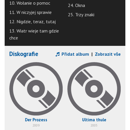
10. Wołanie o pomoc
24. Okna
11. W niczyjej sprawie
25. Trzy znaki
12. Nigdzie, teraz, tutaj
13. Wiatr wieje tam gdzie
chce
Diskografie
Přidat album
|
Zobrazit vše
Der Prozess
Ultima thule
2009
2005