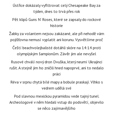
Ústřice dokázaly vyfiltrovat celý Chesapeake Bay za
týden, dnes to trvá přes rok
Pět klipů Guns N‘ Roses, které se zapsaly do rockové
historie
Žabky za volantem nejsou zakázané, ale při nehodě vám
pojišťovna nemusí vyplatit ani korunu. Vysvětlíme proč
Čeští beachvolejbalisté dotáhli skóre na 14:14 proti
olympijským šampionům. Závěr jim ale nevyšel
Rusové chválí nový dron Dvuška, který neumí Ukrajinci
rušit. A stejně jim ho zničili hned napoprvé, ani to nedalo
práci
Réva v srpnu chytá bílé mapy a bobule praskají. Vlhko s
vedrem udělá své
Pod slavnou mexickou pyramidou vede tajný tunel.
Archeologové v něm hledali vstup do podsvětí, objevilo
se něco zajímavějšího