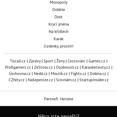
Monopoly
Dobble
Dixit
Krycí jména
Na křídlech
Karak
Jízdenky, prosím!
Tiscali.cz
|
Zprávy
|
Sport
|
Ženy
|
Cestování
|
Games.cz
|
Profigamers.cz
|
ZeStolu.cz
|
Osobnosti.cz
|
Karaoketexty.cz
|
Úschovna.cz
|
Nedd.cz
|
Moulík.cz
|
Fights.cz
|
Dokina.cz
|
CZhity.cz
|
Našepeníze.cz
|
Srovnám.cz
|
StartupInsider.cz
Partneři: Heroine
Něco jste nenašli?