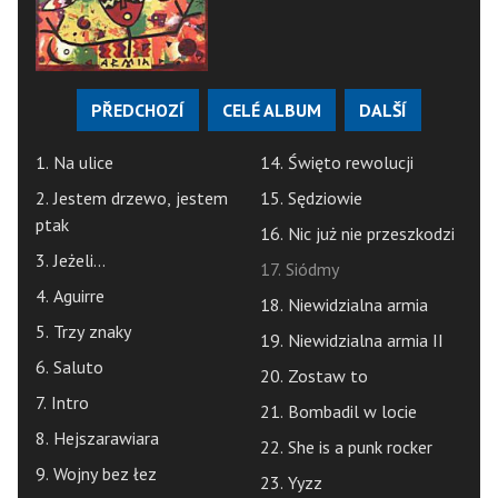
PŘEDCHOZÍ
CELÉ ALBUM
DALŠÍ
1. Na ulice
14. Święto rewolucji
2. Jestem drzewo, jestem
15. Sędziowie
ptak
16. Nic już nie przeszkodzi
3. Jeżeli...
17. Siódmy
4. Aguirre
18. Niewidzialna armia
5. Trzy znaky
19. Niewidzialna armia II
6. Saluto
20. Zostaw to
7. Intro
21. Bombadil w locie
8. Hejszarawiara
22. She is a punk rocker
9. Wojny bez łez
23. Yyzz