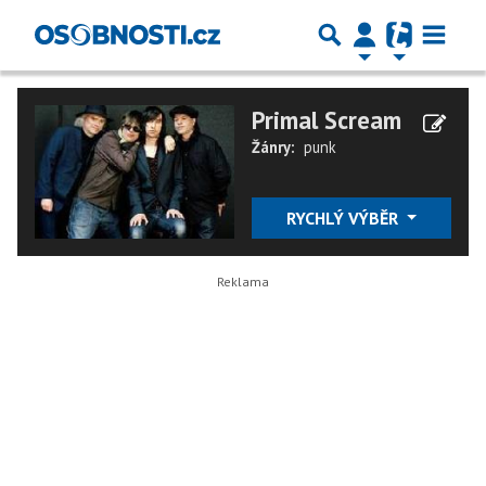
Primal Scream
Žánry:
punk
RYCHLÝ VÝBĚR