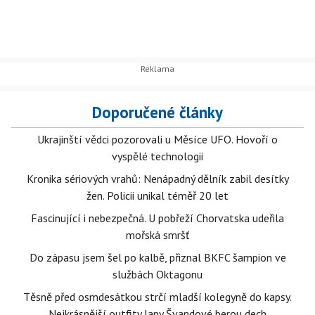
Doporučené články
Ukrajinští vědci pozorovali u Měsíce UFO. Hovoří o
vyspělé technologii
Kronika sériových vrahů: Nenápadný dělník zabil desítky
žen. Policii unikal téměř 20 let
Fascinující i nebezpečná. U pobřeží Chorvatska udeřila
mořská smršť
Do zápasu jsem šel po kalbě, přiznal BKFC šampion ve
službách Oktagonu
Těsně před osmdesátkou strčí mladší kolegyně do kapsy.
Nejkrásnější outfity Jany Švandové berou dech