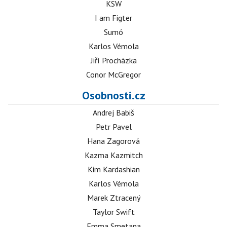
KSW
I am Figter
Sumó
Karlos Vémola
Jiří Procházka
Conor McGregor
Osobnosti.cz
Andrej Babiš
Petr Pavel
Hana Zagorová
Kazma Kazmitch
Kim Kardashian
Karlos Vémola
Marek Ztracený
Taylor Swift
Emma Smetana