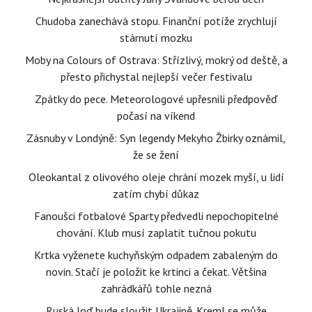
Chudoba zanechává stopu. Finanční potíže zrychlují
stárnutí mozku
Moby na Colours of Ostrava: Střízlivý, mokrý od deště, a
přesto přichystal nejlepší večer festivalu
Zpátky do pece. Meteorologové upřesnili předpověď
počasí na víkend
Zásnuby v Londýně: Syn legendy Mekyho Žbirky oznámil,
že se žení
Oleokantal z olivového oleje chrání mozek myší, u lidí
zatím chybí důkaz
Fanoušci fotbalové Sparty předvedli nepochopitelné
chování. Klub musí zaplatit tučnou pokutu
Krtka vyženete kuchyňským odpadem zabaleným do
novin. Stačí je položit ke krtinci a čekat. Většina
zahrádkářů tohle nezná
Ruská loď bude sloužit Ukrajině. Kreml se může