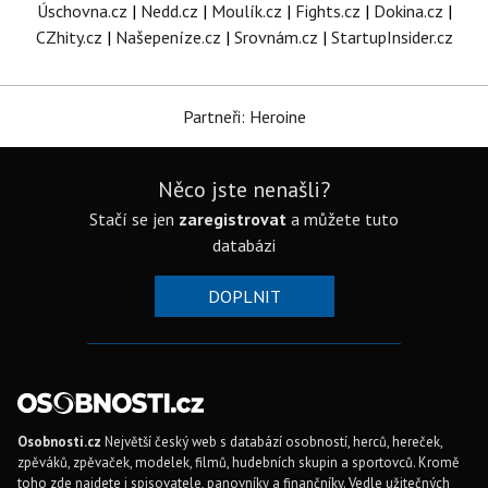
Úschovna.cz
|
Nedd.cz
|
Moulík.cz
|
Fights.cz
|
Dokina.cz
|
CZhity.cz
|
Našepeníze.cz
|
Srovnám.cz
|
StartupInsider.cz
Partneři: Heroine
Něco jste nenašli?
Stačí se jen
zaregistrovat
a můžete tuto
databázi
DOPLNIT
Osobnosti.cz
Největší český web s databází osobností, herců, hereček,
zpěváků, zpěvaček, modelek, filmů, hudebních skupin a sportovců. Kromě
toho zde najdete i spisovatele, panovníky a finančníky. Vedle užitečných