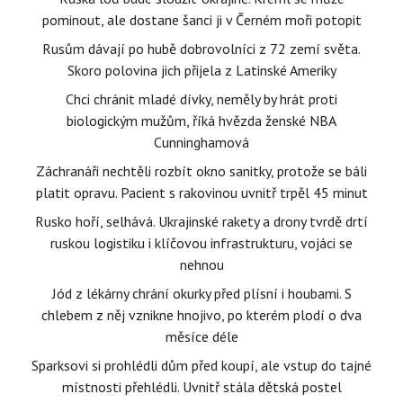
pominout, ale dostane šanci ji v Černém moři potopit
Rusům dávají po hubě dobrovolníci z 72 zemí světa.
Skoro polovina jich přijela z Latinské Ameriky
Chci chránit mladé dívky, neměly by hrát proti
biologickým mužům, říká hvězda ženské NBA
Cunninghamová
Záchranáři nechtěli rozbít okno sanitky, protože se báli
platit opravu. Pacient s rakovinou uvnitř trpěl 45 minut
Rusko hoří, selhává. Ukrajinské rakety a drony tvrdě drtí
ruskou logistiku i klíčovou infrastrukturu, vojáci se
nehnou
Jód z lékárny chrání okurky před plísní i houbami. S
chlebem z něj vznikne hnojivo, po kterém plodí o dva
měsíce déle
Sparksovi si prohlédli dům před koupí, ale vstup do tajné
místnosti přehlédli. Uvnitř stála dětská postel