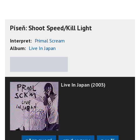
Píseň: Shoot Speed/Kill Light
Interpret:
Primal Scream
Album:
Live In Japan
★
★
★
★
★
Live In Japan (2003)