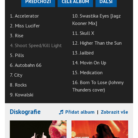
PŘEDCHOZÍ
CELÉ ALBUM
DALŠÍ
1. Accelerator
10. Swastika Eyes [Jagz
Kooner Mix]
2. Miss Lucifer
11. Skull X
3. Rise
12. Higher Than the Sun
4. Shoot Speed/Kill Light
13. Jailbird
5. Pills
14. Movin On Up
6. Autobahn 66
15. Medication
7. City
16. Born To Lose (Johnny
8. Rocks
Thunders cover)
9. Kowalski
Diskografie
Přidat album
|
Zobrazit vše