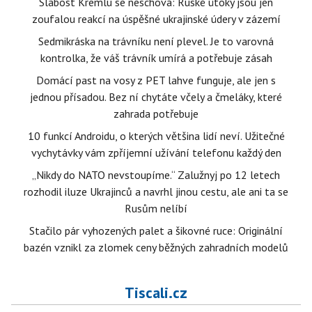
Slabost Kremlu se neschová: Ruské útoky jsou jen
zoufalou reakcí na úspěšné ukrajinské údery v zázemí
Sedmikráska na trávníku není plevel. Je to varovná
kontrolka, že váš trávník umírá a potřebuje zásah
Domácí past na vosy z PET lahve funguje, ale jen s
jednou přísadou. Bez ní chytáte včely a čmeláky, které
zahrada potřebuje
10 funkcí Androidu, o kterých většina lidí neví. Užitečné
vychytávky vám zpříjemní užívání telefonu každý den
„Nikdy do NATO nevstoupíme.“ Zalužnyj po 12 letech
rozhodil iluze Ukrajinců a navrhl jinou cestu, ale ani ta se
Rusům nelíbí
Stačilo pár vyhozených palet a šikovné ruce: Originální
bazén vznikl za zlomek ceny běžných zahradních modelů
Tiscali.cz