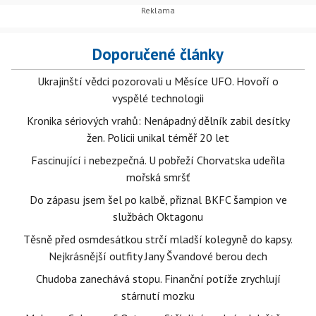
Doporučené články
Ukrajinští vědci pozorovali u Měsíce UFO. Hovoří o
vyspělé technologii
Kronika sériových vrahů: Nenápadný dělník zabil desítky
žen. Policii unikal téměř 20 let
Fascinující i nebezpečná. U pobřeží Chorvatska udeřila
mořská smršť
Do zápasu jsem šel po kalbě, přiznal BKFC šampion ve
službách Oktagonu
Těsně před osmdesátkou strčí mladší kolegyně do kapsy.
Nejkrásnější outfity Jany Švandové berou dech
Chudoba zanechává stopu. Finanční potíže zrychlují
stárnutí mozku