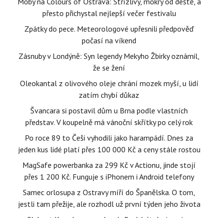
Moby na Colours of Ostrava: Střízlivý, mokrý od deště, a
přesto přichystal nejlepší večer festivalu
Zpátky do pece. Meteorologové upřesnili předpověď
počasí na víkend
Zásnuby v Londýně: Syn legendy Mekyho Žbirky oznámil,
že se žení
Oleokantal z olivového oleje chrání mozek myší, u lidí
zatím chybí důkaz
Švancara si postavil dům u Brna podle vlastních
představ. V koupelně má vánoční skřítky po celý rok
Po roce 89 to Češi vyhodili jako harampádí. Dnes za
jeden kus lidé platí přes 100 000 Kč a ceny stále rostou
MagSafe powerbanka za 299 Kč v Actionu, jinde stojí
přes 1 200 Kč. Funguje s iPhonem i Android telefony
Samec orlosupa z Ostravy míří do Španělska. O tom,
jestli tam přežije, ale rozhodl už první týden jeho života