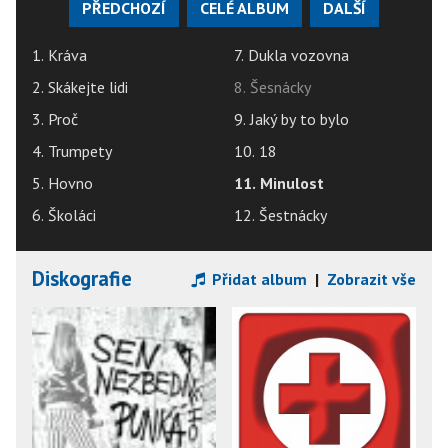
PŘEDCHOZÍ
CELÉ ALBUM
DALŠÍ
1. Kráva
7. Dukla vozovna
2. Skákejte lidi
8. Šesnácky
3. Proč
9. Jaký by to bylo
4. Trumpety
10. 18
5. Hovno
11. Minulost
6. Školáci
12. Šestnácky
Diskografie
Přidat album
|
Zobrazit vše