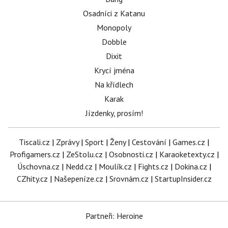
Osadníci z Katanu
Monopoly
Dobble
Dixit
Krycí jména
Na křídlech
Karak
Jízdenky, prosím!
Tiscali.cz
|
Zprávy
|
Sport
|
Ženy
|
Cestování
|
Games.cz
|
Profigamers.cz
|
ZeStolu.cz
|
Osobnosti.cz
|
Karaoketexty.cz
|
Úschovna.cz
|
Nedd.cz
|
Moulík.cz
|
Fights.cz
|
Dokina.cz
|
CZhity.cz
|
Našepeníze.cz
|
Srovnám.cz
|
StartupInsider.cz
Partneři: Heroine