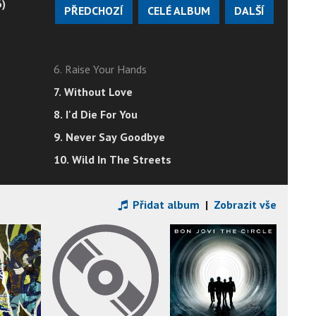
)
PŘEDCHOZÍ
CELÉ ALBUM
DALŠÍ
6. Raise Your Hands
7. Without Love
8. I'd Die For You
9. Never Say Goodbye
10. Wild In The Streets
Přidat album
|
Zobrazit vše