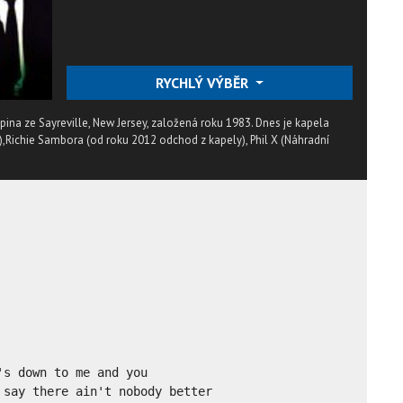
RYCHLÝ VÝBĚR
ina ze Sayreville, New Jersey, založená roku 1983. Dnes je kapela
ěv),Richie Sambora (od roku 2012 odchod z kapely), Phil X (Náhradní
s down to me and you

say there ain't nobody better
