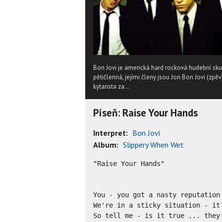
Bon Jovi je americká hard rocková hudební skup
pětičlenná, jejími členy jsou Jon Bon Jovi (zp
kytarista za...
Píseň: Raise Your Hands
Interpret:
Bon Jovi
Album:
Slippery When Wet
"Raise Your Hands"

You - you got a nasty reputation

We're in a sticky situation - it'
So tell me - is it true ... they 