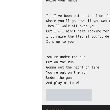
Raise your hands

I - I've been out on the front li
Where you'll go down if you waste
They'll walk all over you

But I - I ain't here looking for 
I'll raise the flag if you'll def
It's up to you

You're under the gun

Out on the run

Gonna set the night on fire

You're out on the run

Under the gun

And playin' to win
★
★
★
★
★