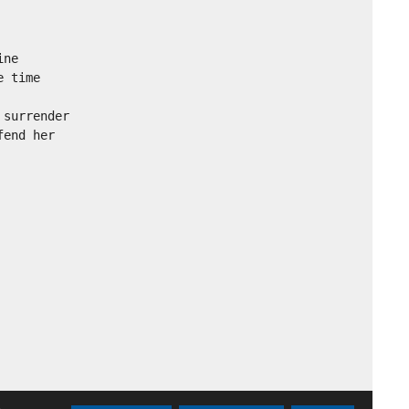
ne

 time

surrender

end her
