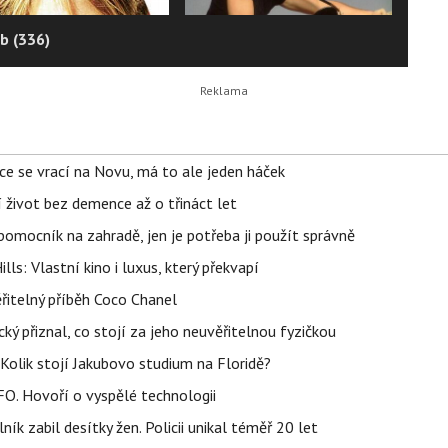
b (336)
ace se vrací na Novu, má to ale jeden háček
í život bez demence až o třináct let
ý pomocník na zahradě, jen je potřeba ji použít správně
s: Vlastní kino i luxus, který překvapí
řitelný příběh Coco Chanel
ký přiznal, co stojí za jeho neuvěřitelnou fyzičkou
Kolik stojí Jakubovo studium na Floridě?
FO. Hovoří o vyspělé technologii
ík zabil desítky žen. Policii unikal téměř 20 let