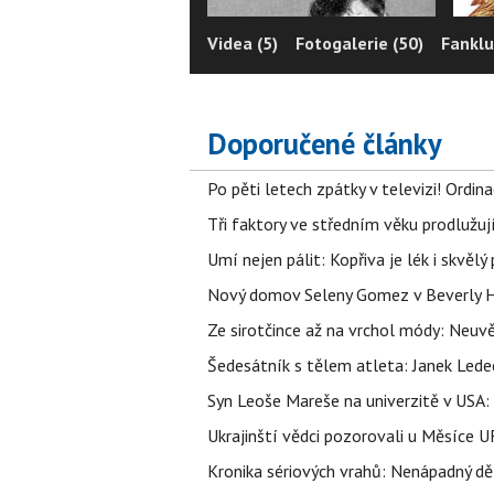
Videa (5)
Fotogalerie (50)
Fanklu
Doporučené články
Po pěti letech zpátky v televizi! Ordin
Tři faktory ve středním věku prodlužuj
Umí nejen pálit: Kopřiva je lék i skvěl
Nový domov Seleny Gomez v Beverly Hill
Ze sirotčince až na vrchol módy: Neuvě
Šedesátník s tělem atleta: Janek Ledec
Syn Leoše Mareše na univerzitě v USA: 
Ukrajinští vědci pozorovali u Měsíce U
Kronika sériových vrahů: Nenápadný děln