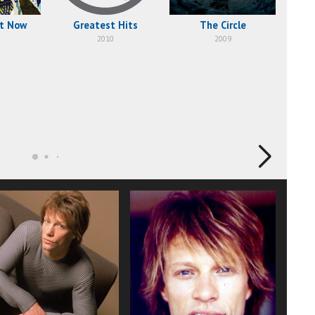
t Now
Greatest Hits
The Circle
L
2010
2009