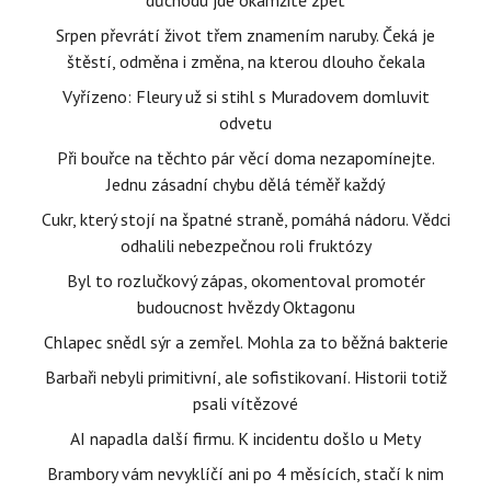
důchodu jde okamžitě zpět
Srpen převrátí život třem znamením naruby. Čeká je
štěstí, odměna i změna, na kterou dlouho čekala
Vyřízeno: Fleury už si stihl s Muradovem domluvit
odvetu
Při bouřce na těchto pár věcí doma nezapomínejte.
Jednu zásadní chybu dělá téměř každý
Cukr, který stojí na špatné straně, pomáhá nádoru. Vědci
odhalili nebezpečnou roli fruktózy
Byl to rozlučkový zápas, okomentoval promotér
budoucnost hvězdy Oktagonu
Chlapec snědl sýr a zemřel. Mohla za to běžná bakterie
Barbaři nebyli primitivní, ale sofistikovaní. Historii totiž
psali vítězové
AI napadla další firmu. K incidentu došlo u Mety
Brambory vám nevyklíčí ani po 4 měsících, stačí k nim