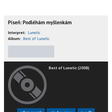
Píseň: Podléhám myšlenkám
Interpret:
Lunetic
Album:
Best of Lunetic
★
★
★
★
★
Best of Lunetic (2008)