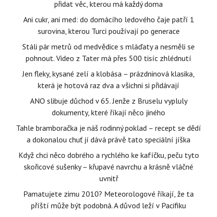
přidat věc, kterou má každý doma
Ani cukr, ani med: do domácího ledového čaje patří 1
surovina, kterou Turci používají po generace
Stáli pár metrů od medvědice s mláďaty a nesměli se
pohnout. Video z Tater má přes 500 tisíc zhlédnutí
Jen fleky, kysané zelí a klobása – prázdninová klasika,
která je hotová raz dva a všichni si přidávají
ANO slibuje důchod v 65. Jenže z Bruselu vypluly
dokumenty, které říkají něco jiného
Tahle bramboračka je náš rodinný poklad – recept se dědí
a dokonalou chuť jí dává právě tato speciální jíška
Když chci něco dobrého a rychlého ke kafíčku, peču tyto
skořicové sušenky – křupavé navrchu a krásně vláčné
uvnitř
Pamatujete zimu 2010? Meteorologové říkají, že ta
příští může být podobná. A důvod leží v Pacifiku