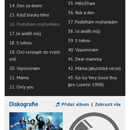
35. Měsíčňani
14. Den za dnem
36. Rok a den
15. Když blesky hřmí
37. Podléhám myšlenkám
16. Podléhám myšlenkám
38. Jsi anděl můj
17. Jsi anděl můj
39. S tebou
18. S tebou
40. Vzpomínám
19. Chci vstoupit do tvých
snů
41. Dear mamma
20. Vzpomínám
42. Máma (akustická verze)
21. Máma
43. Go Go Very Good Boy
(pre Lunetic 1996)
22. Only you
Diskografie
Přidat album
|
Zobrazit vše