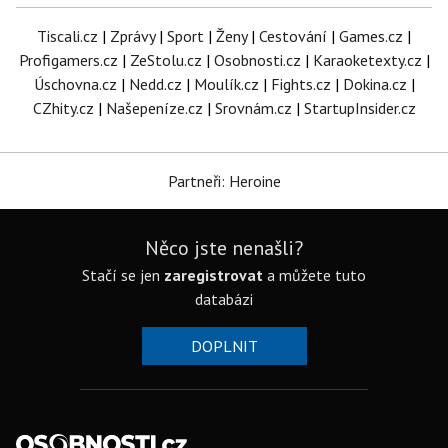
Tiscali.cz
|
Zprávy
|
Sport
|
Ženy
|
Cestování
|
Games.cz
|
Profigamers.cz
|
ZeStolu.cz
|
Osobnosti.cz
|
Karaoketexty.cz
|
Úschovna.cz
|
Nedd.cz
|
Moulík.cz
|
Fights.cz
|
Dokina.cz
|
CZhity.cz
|
Našepeníze.cz
|
Srovnám.cz
|
StartupInsider.cz
Partneři: Heroine
Něco jste nenašli?
Stačí se jen
zaregistrovat
a můžete tuto
databázi
DOPLNIT