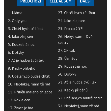
PŘEDCHOZÍ
CELÉ ALBUM
DALŠÍ
1. Máma
23. Chtěl bych tě líbat
2. Only you
24. Jako zlej sen
3. Chtěl bych tě líbat
25. Pro co žít?!
4. Jako zlej sen
26. Nebýt sám - Dvě
sestry
5. Kouzelná noc
27. Cik cak
6. Dotyky
28. Úsměvy
7. Ať je hudba tvůj lék
29. Kouzelná noc
8. Kapky příběhů
30. Dotyky
9. Udělám,co budeš chtít
31. Ať je hudba tvůj lék
10. Neplakej, mám tě rád
32. Kapky příběhů
11. Příběh malého chlapce
33. Udělám,co budeš chtít
12. Rok a den
34. Neplakej,mám tě rád
13. Život je hra