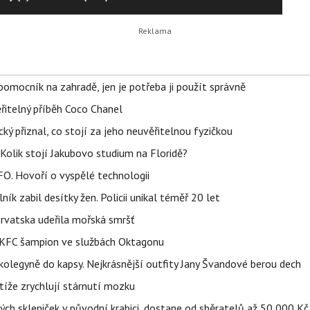
ý pomocník na zahradě, jen je potřeba ji použít správně
řitelný příběh Coco Chanel
ký přiznal, co stojí za jeho neuvěřitelnou fyzičkou
Kolik stojí Jakubovo studium na Floridě?
FO. Hovoří o vyspělé technologii
ík zabil desítky žen. Policii unikal téměř 20 let
orvatska udeřila mořská smršť
 BKFC šampion ve službách Oktagonu
olegyně do kapsy. Nejkrásnější outfity Jany Švandové berou dech
íže zrychlují stárnutí mozku
h skleniček v původní krabici, dostane od sběratelů až 50 000 Kč