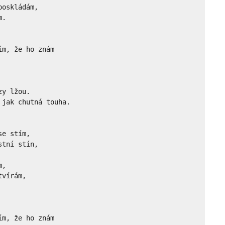
oskládám,

.

m, že ho znám 

y lžou.

jak chutná touha.

e stím,

tní stín,

,

vírám,

m, že ho znám 
