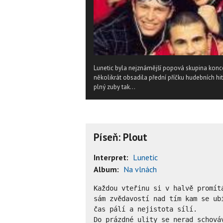
Lunetic byla nejznámější popová skupina konc
několikrát obsadila přední příčku hudebních hit
plný zuby tak...
Píseň: Plout
Interpret:
Lunetic
Album:
Na vlnách
Každou vteřinu si v halvě promítá
sám zvědavostí nad tím kam se ubí
čas pálí a nejistota sílí.

Do prázdné ulity se nerad schováv