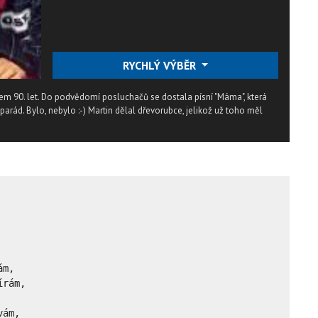
RYCHLÝ VÝBĚR
em 90. let. Do podvědomí posluchačů se dostala písní "Máma", která
parád. Bylo, nebylo :-) Martin dělal dřevorubce, jelikož už toho měl
m,

rám,

ám,
