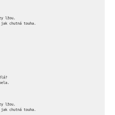
y lžou.

jak chutná touha.

lá?

ela.

y lžou.

 jak chutná touha.