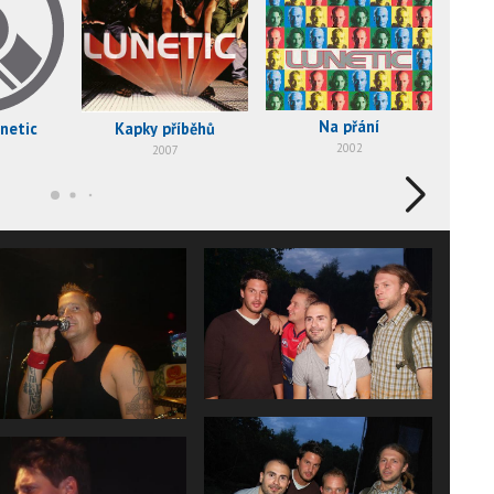
Na přání
netic
Kapky příběhů
2002
2007