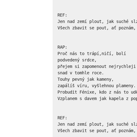
REF:

Jen nad zemí plout, jak suché slz
Všech zbavit se pout, ať poznám, 
RAP:

Proč nás to trápí,ničí, bolí

podvedený srdce,

přejem si zapomenout nejrychleji

snad v tomhle roce.

Touhy pevný jak kameny,

zapálíš víru, vyšlehnou plameny.

Probudit Fénixe, kdo z nás to udě
Vzplanem s davem jak kapela z pop
REF:

Jen nad zemí plout, jak suché slz
Všech zbavit se pout, ať poznám,