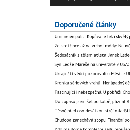
Doporučené články
Umí nejen pálit: Kopřiva je lék i skvěl
Ze sirotčince až na vrchol módy: Neuvě
Šedesátník s tělem atleta: Janek Ledec
Syn Leoše Mareše na univerzitě v USA: 
Ukrajinští vědci pozorovali u Měsíce U
Kronika sériových vrahů: Nenápadný děln
Fascinující i nebezpečná. U pobřeží Ch
Do zápasu jsem šel po kalbě, přiznal
Těsně před osmdesátkou strčí mladší k
Chudoba zanechává stopu. Finanční pot
Kdo má doma kompletní sadu broušenýc