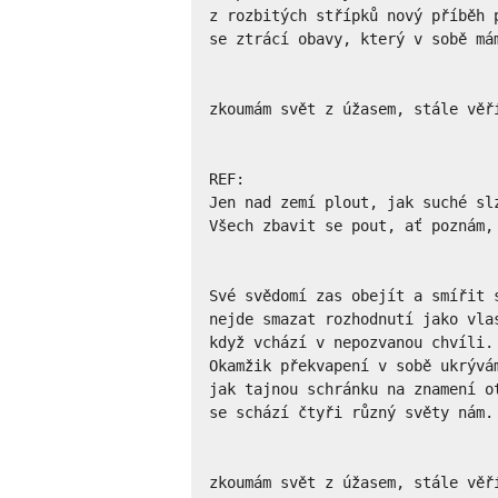
z rozbitých střípků nový příběh p
se ztrácí obavy, který v sobě mám
zkoumám svět z úžasem, stále věří
REF:

Jen nad zemí plout, jak suché slz
Všech zbavit se pout, ať poznám, 
Své svědomí zas obejít a smířit s
nejde smazat rozhodnutí jako vlas
když vchází v nepozvanou chvíli.

Okamžik překvapení v sobě ukrývám
jak tajnou schránku na znamení ot
se schází čtyři různý světy nám.

zkoumám svět z úžasem, stále věří