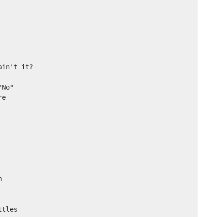
in't it?

No"

e



tles
