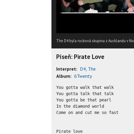
The D4 byla rocková skupina z Aucklandu v Nov
Píseň: Pirate Love
Interpret:
D4, The
Album:
6Twenty
You gotta walk that walk

You gotta talk that talk

You gotta be that pearl

In the diamond world

Come on and cut me so fast

Pirate love
