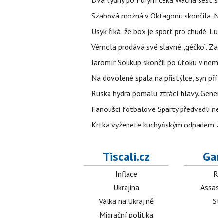
Szabová možná v Oktagonu skončila. No
Usyk říká, že box je sport pro chudé. L
Vémola prodává své slavné „géčko“. Z
Jaromír Soukup skončil po útoku v nemo
Na dovolené spala na přistýlce, syn přít
Ruská hydra pomalu ztrácí hlavy. Gener
Fanoušci fotbalové Sparty předvedli n
Krtka vyženete kuchyňským odpadem zab
Tiscali.cz
Ga
Inflace
R
Ukrajina
Assas
Válka na Ukrajině
S
Migrační politika