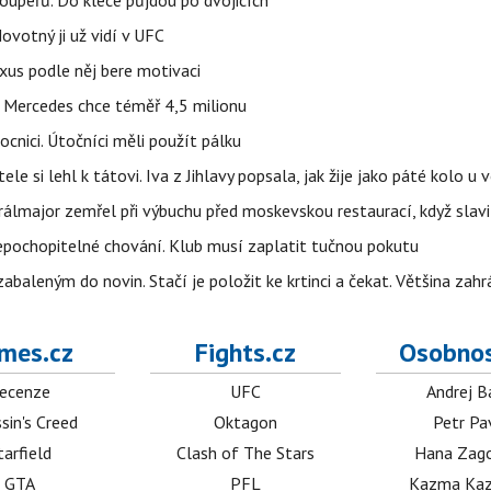
votný ji už vidí v UFC
uxus podle něj bere motivaci
a Mercedes chce téměř 4,5 milionu
cnici. Útočníci měli použít pálku
ele si lehl k tátovi. Iva z Jihlavy popsala, jak žije jako páté kolo u 
álmajor zemřel při výbuchu před moskevskou restaurací, když slavi
epochopitelné chování. Klub musí zaplatit tučnou pokutu
aleným do novin. Stačí je položit ke krtinci a čekat. Většina zah
mes.cz
Fights.cz
Osobnos
ecenze
UFC
Andrej B
sin's Creed
Oktagon
Petr Pa
tarfield
Clash of The Stars
Hana Zag
GTA
PFL
Kazma Kaz