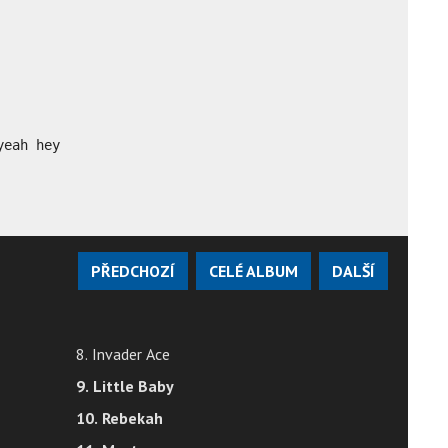
yeah hey
PŘEDCHOZÍ
CELÉ ALBUM
DALŠÍ
8. Invader Ace
9. Little Baby
10. Rebekah