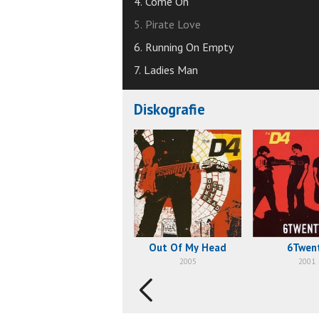
4. Come On
5. Pirate Love
6. Running On Empty
7. Ladies Man
Diskografie
Out Of My Head
6Twen
2005
2001