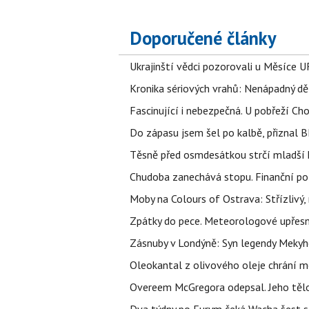
Doporučené články
Ukrajinští vědci pozorovali u Měsíce U
Kronika sériových vrahů: Nenápadný děln
Fascinující i nebezpečná. U pobřeží Ch
Do zápasu jsem šel po kalbě, přiznal
Těsně před osmdesátkou strčí mladší k
Chudoba zanechává stopu. Finanční pot
Moby na Colours of Ostrava: Střízlivý, 
Zpátky do pece. Meteorologové upřesn
Zásnuby v Londýně: Syn legendy Mekyho
Oleokantal z olivového oleje chrání m
Overeem McGregora odepsal. Jeho tělo 
Dva týdny po Furym čeká Wacha šest so