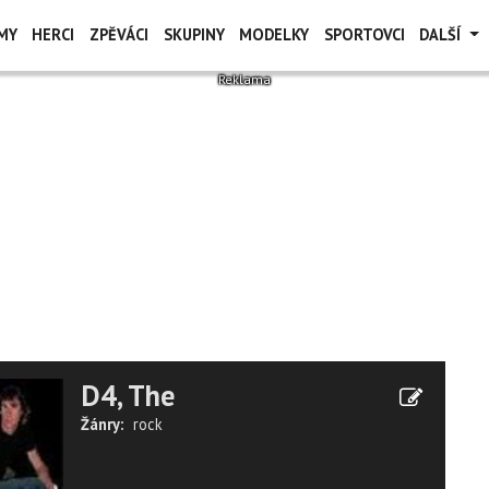
MY
HERCI
ZPĚVÁCI
SKUPINY
MODELKY
SPORTOVCI
DALŠÍ
D4, The
Žánry:
rock