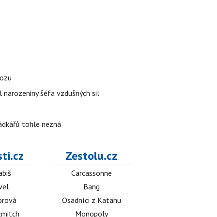
vozu
l narozeniny šéfa vzdušných sil
rádkářů tohle nezná
ti.cz
Zestolu.cz
abiš
Carcassonne
vel
Bang
orová
Osadníci z Katanu
mitch
Monopoly