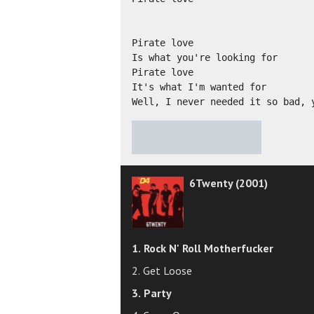
Pirate love

Is what you're looking for

Pirate love

It's what I'm wanted for

Well, I never needed it so bad, 
★
★
★
★
★
6Twenty (2001)
1. Rock N' Roll Motherfucker
2. Get Loose
3. Party