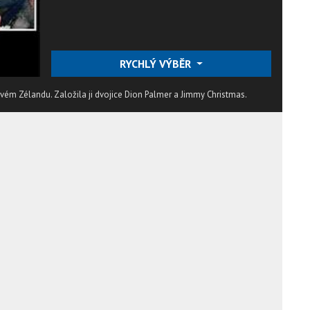
RYCHLÝ VÝBĚR
ém Zélandu. Založila ji dvojice Dion Palmer a Jimmy Christmas.