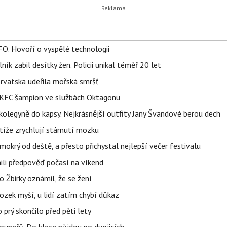
FO. Hovoří o vyspělé technologii
ík zabil desítky žen. Policii unikal téměř 20 let
orvatska udeřila mořská smršť
 BKFC šampion ve službách Oktagonu
olegyně do kapsy. Nejkrásnější outfity Jany Švandové berou dech
íže zrychlují stárnutí mozku
mokrý od deště, a přesto přichystal nejlepší večer festivalu
ili předpověď počasí na víkend
 Žbirky oznámil, že se žení
ozek myší, u lidí zatím chybí důkaz
prý skončilo před pěti lety
upeřů. Do klece půjdou po dvojicích