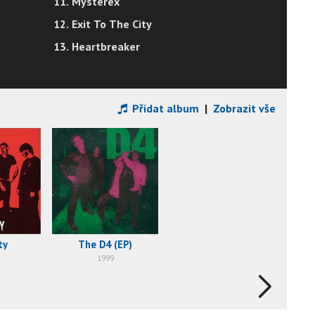
11. Mysterex
12. Exit To The City
13. Heartbreaker
Přidat album
|
Zobrazit vše
ty
The D4 (EP)
1999