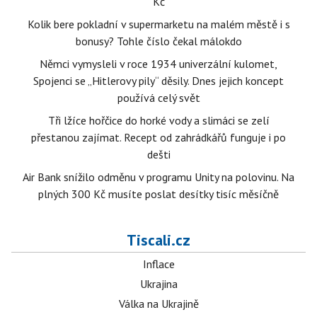
Kč
Kolik bere pokladní v supermarketu na malém městě i s
bonusy? Tohle číslo čekal málokdo
Němci vymysleli v roce 1934 univerzální kulomet,
Spojenci se „Hitlerovy pily“ děsily. Dnes jejich koncept
používá celý svět
Tři lžíce hořčice do horké vody a slimáci se zelí
přestanou zajímat. Recept od zahrádkářů funguje i po
dešti
Air Bank snížilo odměnu v programu Unity na polovinu. Na
plných 300 Kč musíte poslat desítky tisíc měsíčně
Tiscali.cz
Inflace
Ukrajina
Válka na Ukrajině