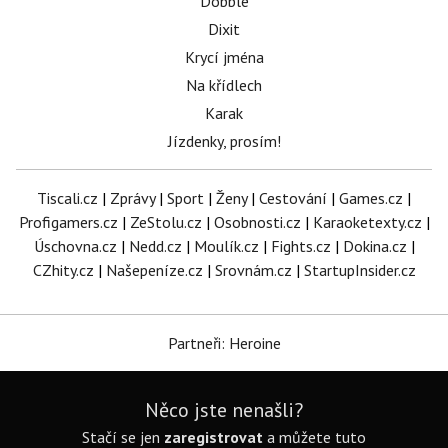
Dobble
Dixit
Krycí jména
Na křídlech
Karak
Jízdenky, prosím!
Tiscali.cz
|
Zprávy
|
Sport
|
Ženy
|
Cestování
|
Games.cz
|
Profigamers.cz
|
ZeStolu.cz
|
Osobnosti.cz
|
Karaoketexty.cz
|
Úschovna.cz
|
Nedd.cz
|
Moulík.cz
|
Fights.cz
|
Dokina.cz
|
CZhity.cz
|
Našepeníze.cz
|
Srovnám.cz
|
StartupInsider.cz
Partneři: Heroine
Něco jste nenašli?
Stačí se jen
zaregistrovat
a můžete tuto