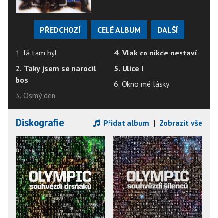
PŘEDCHOZÍ
CELÉ ALBUM
DALŠÍ
1. Já tam byl
4. Vlak co nikde nestaví
2. Taky jsem se narodil
5. Ulice I
bos
6. Okno mé lásky
3. Osmý den
Diskografie
Přidat album
|
Zobrazit vše