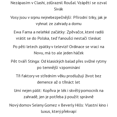
Nezápasím v Clashi, zdůraznil Roušal. Vzápětí se ozval
Sivák
Vosy jsou v srpnu nejnebezpečnější: Přírodní triky, jak je
vyhnat ze zahrady a domu
Ewa Farna a nelehké začátky: Zpěvačce, které radili
vrátit se do Polska, teď fanoušci nestačí tleskat
Po pěti letech zpátky v televizi! Ordinace se vrací na
Novu, má to ale jeden háček
Pět tváří Stinga: Od klasických balad přes svižné rytmy
po temnější vzpomínání
Tři faktory ve středním věku prodlužují život bez
demence až o třináct let
Umí nejen pálit: Kopřiva je lék i skvělý pomocník na
zahradě, jen je potřeba ji použít správně
Nový domov Seleny Gomez v Beverly Hills: Vlastní kino i
luxus, který překvapí