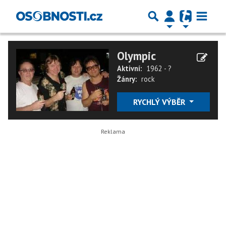
Olympic
Aktivní:
1962 - ?
Žánry:
rock
RYCHLÝ VÝBĚR