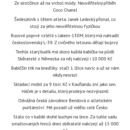
Ze sirotčince až na vrchol módy: Neuvěřitelný příběh
Coco Chanel
Šedesátník s tělem atleta: Janek Ledecký přiznal, co
stojí za jeho neuvěřitelnou fyzičkou
Rusové poprvé vzlétli s Jakem-130M, který má nahradit
československý L-39. Z cvičného letounu dělají bojový
Tenhle starý budík má skoro každá babička na půdě.
Sběratelé z Německa za něj nabízejí i 10 000 Kč
Babiččin trik na knedlíky: stačí 1 lžíce navíc a už se vám
nikdy nesrazí
Skládací mobil za 9 tisíc Kč v Kauflandu zní jako sen.
Háček je v detailu, který prodejce nezvýraznil
Odvážná česká závodnice Bendová o atletickém
puritánství: Mé pozadí už vidělo celé Česko
Stálo to v každé druhé kuchyni na lince. Za tuhle sadu
smaltovaných hrnců dnes sběratelé nabízejí až 15 000