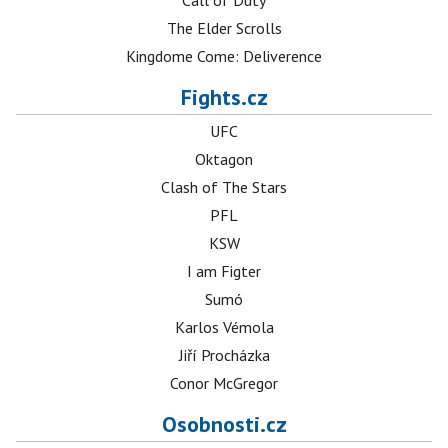
Call of Duty
The Elder Scrolls
Kingdome Come: Deliverence
Fights.cz
UFC
Oktagon
Clash of The Stars
PFL
KSW
I am Figter
Sumó
Karlos Vémola
Jiří Procházka
Conor McGregor
Osobnosti.cz