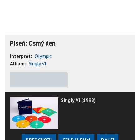
Píseň: Osmý den
Interpret:
Olympic
Album:
Singly VI
★
★
★
★
★
Singly VI (1998)
PŘEDCHOZÍ
CELÉ ALBUM
DALŠÍ