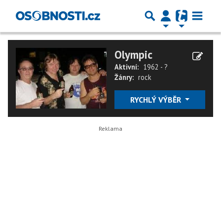
Olympic
Aktivní:
1962 - ?
Žánry:
rock
RYCHLÝ VÝBĚR