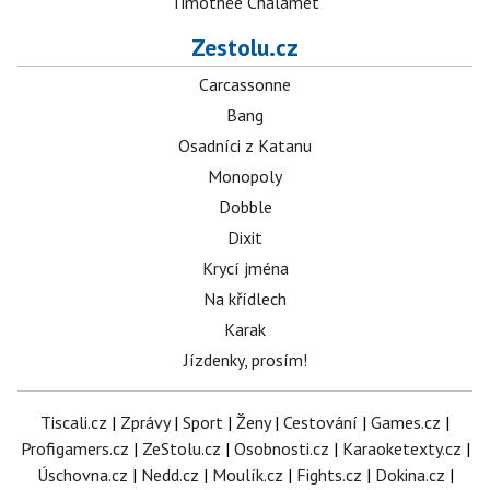
Timothée Chalamet
Zestolu.cz
Carcassonne
Bang
Osadníci z Katanu
Monopoly
Dobble
Dixit
Krycí jména
Na křídlech
Karak
Jízdenky, prosím!
Tiscali.cz
|
Zprávy
|
Sport
|
Ženy
|
Cestování
|
Games.cz
|
Profigamers.cz
|
ZeStolu.cz
|
Osobnosti.cz
|
Karaoketexty.cz
|
Úschovna.cz
|
Nedd.cz
|
Moulík.cz
|
Fights.cz
|
Dokina.cz
|