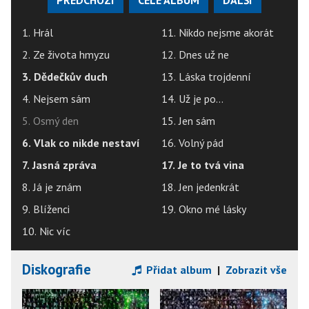
1. Hrál
11. Nikdo nejsme akorát
2. Ze života hmyzu
12. Dnes už ne
3. Dědečkův duch
13. Láska trojdenní
4. Nejsem sám
14. Už je po...
5. Osmý den
15. Jen sám
6. Vlak co nikde nestaví
16. Volný pád
7. Jasná zpráva
17. Je to tvá vina
8. Já je znám
18. Jen jedenkrát
9. Blíženci
19. Okno mé lásky
10. Nic víc
Diskografie
Přidat album
|
Zobrazit vše