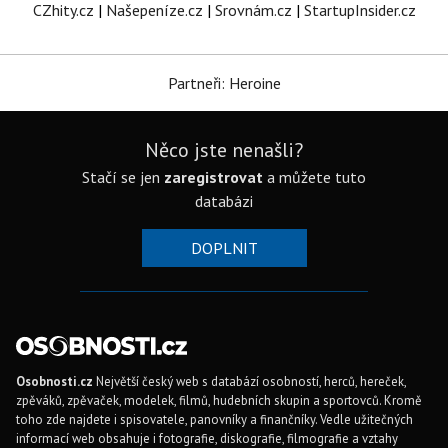
CZhity.cz
|
Našepeníze.cz
|
Srovnám.cz
|
StartupInsider.cz
Partneři: Heroine
Něco jste nenašli?
Stačí se jen
zaregistrovat
a můžete tuto
databázi
DOPLNIT
Osobnosti.cz
Největší český web s databází osobností, herců, hereček,
zpěváků, zpěvaček, modelek, filmů, hudebních skupin a sportovců. Kromě
toho zde najdete i spisovatele, panovníky a finančníky. Vedle užitečných
informací web obsahuje i fotografie, diskografie, filmografie a vztahy