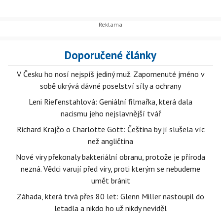
Doporučené články
V Česku ho nosí nejspíš jediný muž. Zapomenuté jméno v
sobě ukrývá dávné poselství síly a ochrany
Leni Riefenstahlová: Geniální filmařka, která dala
nacismu jeho nejslavnější tvář
Richard Krajčo o Charlotte Gott: Čeština by jí slušela víc
než angličtina
Nové viry překonaly bakteriální obranu, protože je příroda
nezná. Vědci varují před viry, proti kterým se nebudeme
umět bránit
Záhada, která trvá přes 80 let: Glenn Miller nastoupil do
letadla a nikdo ho už nikdy neviděl