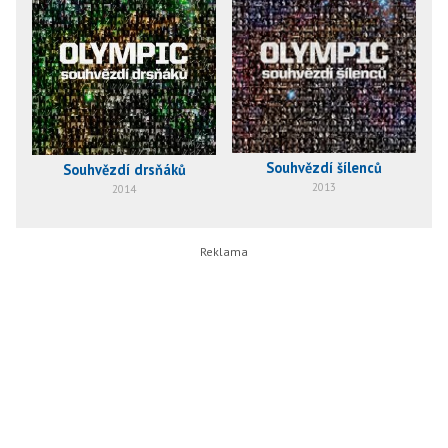
Souhvězdí šílenců
Souhvězdí drsňáků
2013
2014