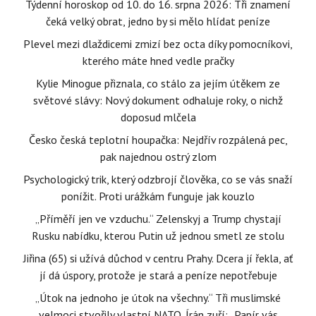
Týdenní horoskop od 10. do 16. srpna 2026: Tři znamení
čeká velký obrat, jedno by si mělo hlídat peníze
Plevel mezi dlaždicemi zmizí bez octa díky pomocníkovi,
kterého máte hned vedle pračky
Kylie Minogue přiznala, co stálo za jejím útěkem ze
světové slávy: Nový dokument odhaluje roky, o nichž
doposud mlčela
Česko česká teplotní houpačka: Nejdřív rozpálená pec,
pak najednou ostrý zlom
Psychologický trik, který odzbrojí člověka, co se vás snaží
ponížit. Proti urážkám funguje jak kouzlo
„Příměří jen ve vzduchu.“ Zelenskyj a Trump chystají
Rusku nabídku, kterou Putin už jednou smetl ze stolu
Jiřina (65) si užívá důchod v centru Prahy. Dcera jí řekla, ať
jí dá úspory, protože je stará a peníze nepotřebuje
„Útok na jednoho je útok na všechny.“ Tři muslimské
velmoci stvořily vlastní NATO. Írán zuří: „Papír vás