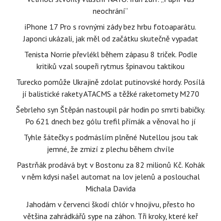
neochrání“
iPhone 17 Pro s rovnými zády bez hrbu fotoaparátu.
Japonci ukázali, jak měl od začátku skutečně vypadat
Tenista Norrie převlékl během zápasu 8 triček. Podle
kritiků vzal soupeři rytmus špinavou taktikou
Turecko pomůže Ukrajině zdolat putinovské hordy. Posílá
jí balistické rakety ATACMS a těžké raketomety M270
Šebrleho syn Štěpán nastoupil pár hodin po smrti babičky.
Po 621 dnech bez gólu trefil přímák a věnoval ho jí
Tyhle šátečky s podmáslím plněné Nutellou jsou tak
jemné, že zmizí z plechu během chvíle
Pastrňák prodává byt v Bostonu za 82 milionů Kč. Kohák
v něm kdysi našel automat na lov jelenů a poslouchal
Michala Davida
Jahodám v červenci škodí chlór v hnojivu, přesto ho
většina zahrádkářů sype na záhon. Tři kroky, které keř