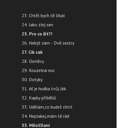
23. Chtěl bych tě líbat
24. Jako zlej sen
25. Pro co žít?!
26. Nebýt sám - Dvě sestry
27. Cik cak
28. Úsměvy
29. Kouzelná noc
30. Dotyky
31. Ať je hudba tvůj lék
32. Kapky příběhů
33. Udělám,co budeš chtít
34. Neplakej,mám tě rád
35. Měsíčňani