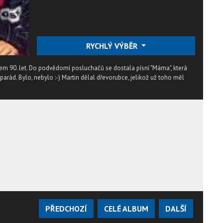
RYCHLÝ VÝBĚR
em 90. let. Do podvědomí posluchačů se dostala písní "Máma", která
parád. Bylo, nebylo :-) Martin dělal dřevorubce, jelikož už toho měl
PŘEDCHOZÍ
CELÉ ALBUM
DALŠÍ