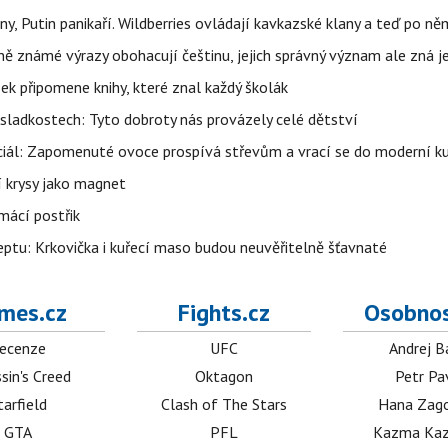
ny, Putin panikaří. Wildberries ovládají kavkazské klany a teď po něm
ě známé výrazy obohacují češtinu, jejich správný význam ale zná je
zek připomene knihy, které znal každý školák
sladkostech: Tyto dobroty nás provázely celé dětství
ciál: Zapomenuté ovoce prospívá střevům a vrací se do moderní k
í krysy jako magnet
mácí postřik
ptu: Krkovička i kuřecí maso budou neuvěřitelně šťavnaté
mes.cz
Fights.cz
Osobnos
ecenze
UFC
Andrej B
sin's Creed
Oktagon
Petr Pa
tarfield
Clash of The Stars
Hana Zag
GTA
PFL
Kazma Kaz