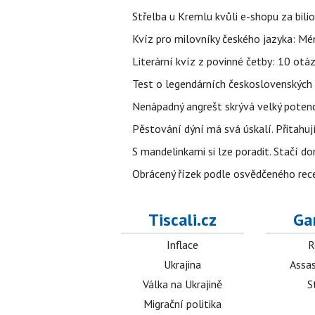
Střelba u Kremlu kvůli e-shopu za bilio
Kvíz pro milovníky českého jazyka: Mén
Literární kvíz z povinné četby: 10 otá
Test o legendárních československých 
Nenápadný angrešt skrývá velký poten
Pěstování dýní má svá úskalí. Přitahuj
S mandelinkami si lze poradit. Stačí do
Obrácený řízek podle osvědčeného rece
Tiscali.cz
Ga
Inflace
R
Ukrajina
Assas
Válka na Ukrajině
S
Migrační politika