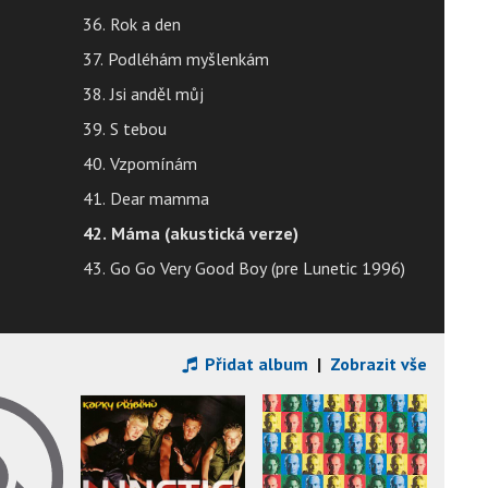
36. Rok a den
37. Podléhám myšlenkám
38. Jsi anděl můj
39. S tebou
40. Vzpomínám
41. Dear mamma
42. Máma (akustická verze)
43. Go Go Very Good Boy (pre Lunetic 1996)
Přidat album
|
Zobrazit vše