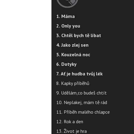
1. Máma
2. Only you
3. Chtěl bych tě líbat
4. Jako zlej sen
5. Kouzelná noc
6. Dotyky
7. Ať je hudba tvůj lék
8. Kapky příběhů
9. Udělám,co budeš chtít
10. Neplakej, mám tě rád
11. Příběh malého chlapce
12. Rok a den
13. Život je hra