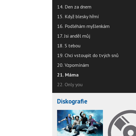
14. Den za dnem
15. Když blesky hřmí
16. Podléhám myšlenkám
17. Jsi anděl můj
18. S tebou
19. Chci vstoupit do tvých snů
20. Vzpomínám
21. Máma
22. Only you
Diskografie