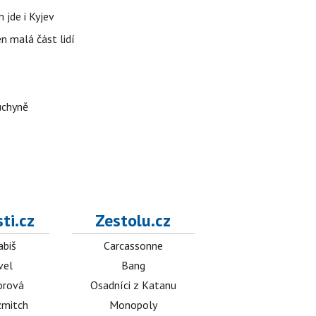
 jde i Kyjev
n malá část lidí
uchyně
ti.cz
Zestolu.cz
abiš
Carcassonne
vel
Bang
orová
Osadníci z Katanu
mitch
Monopoly