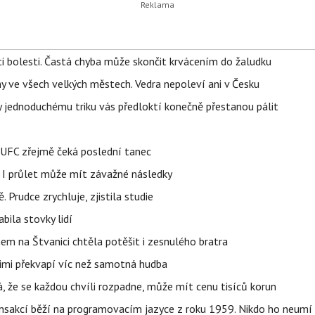
ti bolesti. Častá chyba může skončit krvácením do žaludku
ahy ve všech velkých městech. Vedra nepoleví ani v Česku
íky jednoduchému triku vás předloktí konečně přestanou pálit
v UFC zřejmě čeká poslední tanec
 I průlet může mít závažné následky
 Prudce zrychluje, zjistila studie
bila stovky lidí
nem na Štvanici chtěla potěšit i zesnulého bratra
nimi překvapí víc než samotná hudba
á, že se každou chvíli rozpadne, může mít cenu tisíců korun
nsakcí běží na programovacím jazyce z roku 1959. Nikdo ho neumí 