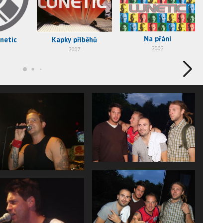
Na přání
netic
Kapky příběhů
2002
2007