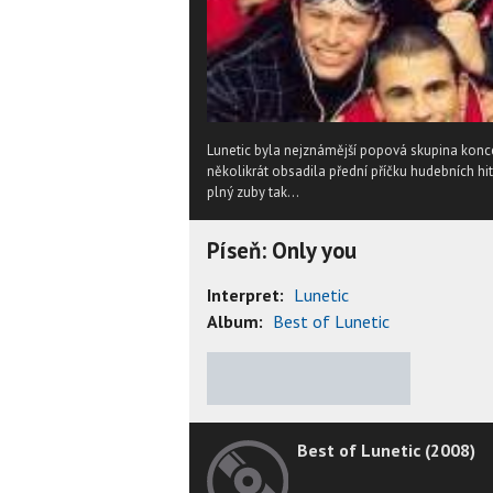
Lunetic byla nejznámější popová skupina konc
několikrát obsadila přední příčku hudebních hit
plný zuby tak...
Píseň: Only you
Interpret:
Lunetic
Album:
Best of Lunetic
★
★
★
★
★
Best of Lunetic (2008)