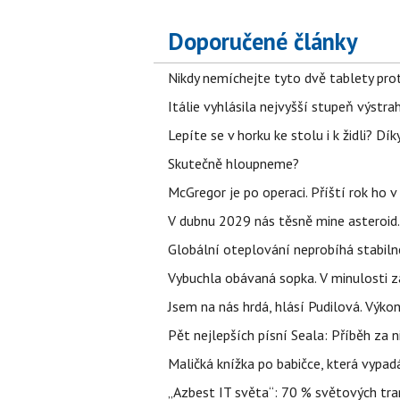
Doporučené články
Nikdy nemíchejte tyto dvě tablety pro
Itálie vyhlásila nejvyšší stupeň výstr
Lepíte se v horku ke stolu i k židli? D
Skutečně hloupneme?
McGregor je po operaci. Příští rok ho 
V dubnu 2029 nás těsně mine asteroid.
Globální oteplování neprobíhá stabilně.
Vybuchla obávaná sopka. V minulosti za
Jsem na nás hrdá, hlásí Pudilová. Výko
Pět nejlepších písní Seala: Příběh za 
Maličká knížka po babičce, která vypad
„Azbest IT světa“: 70 % světových tra