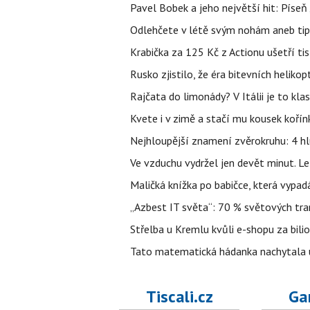
Pavel Bobek a jeho největší hit: Pís
Odlehčete v létě svým nohám aneb tip
Krabička za 125 Kč z Actionu ušetří tis
Rusko zjistilo, že éra bitevních helikopt
Rajčata do limonády? V Itálii je to klas
Kvete i v zimě a stačí mu kousek kořín
Nejhloupější znamení zvěrokruhu: 4 hl
Ve vzduchu vydržel jen devět minut. L
Maličká knížka po babičce, která vypad
„Azbest IT světa“: 70 % světových tra
Střelba u Kremlu kvůli e-shopu za bilio
Tato matematická hádanka nachytala už t
Tiscali.cz
Ga