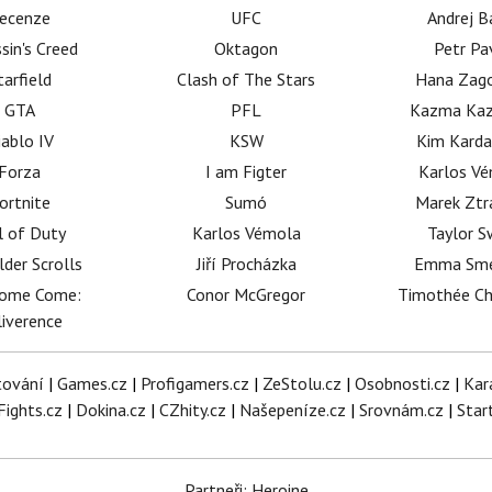
ecenze
UFC
Andrej B
sin's Creed
Oktagon
Petr Pa
tarfield
Clash of The Stars
Hana Zag
GTA
PFL
Kazma Kaz
iablo IV
KSW
Kim Karda
Forza
I am Figter
Karlos V
ortnite
Sumó
Marek Ztr
l of Duty
Karlos Vémola
Taylor S
lder Scrolls
Jiří Procházka
Emma Sm
dome Come:
Conor McGregor
Timothée C
iverence
tování
|
Games.cz
|
Profigamers.cz
|
ZeStolu.cz
|
Osobnosti.cz
|
Kar
Fights.cz
|
Dokina.cz
|
CZhity.cz
|
Našepeníze.cz
|
Srovnám.cz
|
Star
Partneři: Heroine