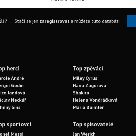
li?
Stačí se jen
zaregistrovat
a můžete tuto databázi
op herci
Top zpěváci
arole André
Miley Cyrus
ergei Godin
Hana Zagorová
lice Jandová
Shakira
áclav Neckář
Helena Vondráčková
ohnny Sins
Maria Baimler
op sportovci
Top spisovatelé
ionel Messi
Jan Werich