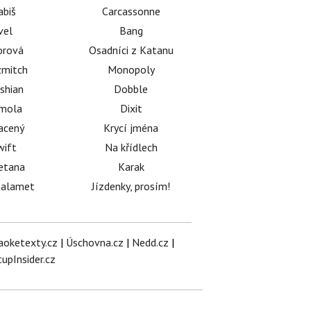
abiš
Carcassonne
vel
Bang
orová
Osadníci z Katanu
mitch
Monopoly
shian
Dobble
émola
Dixit
acený
Krycí jména
wift
Na křídlech
etana
Karak
halamet
Jízdenky, prosím!
aoketexty.cz
|
Úschovna.cz
|
Nedd.cz
|
tupInsider.cz