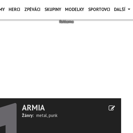
MY
HERCI
ZPĚVÁCI
SKUPINY
MODELKY
SPORTOVCI
DALŠÍ
ARMIA
Žánry:
metal
,
punk