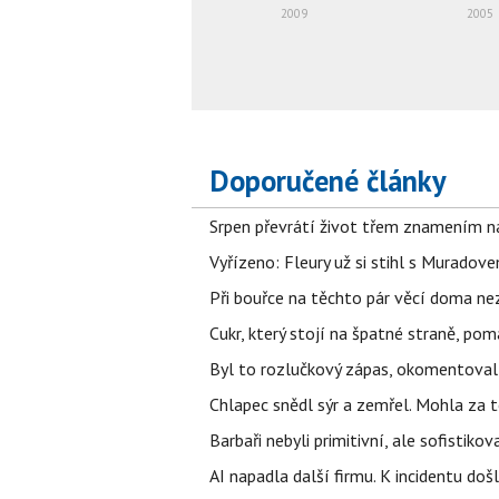
2009
2005
Doporučené články
Srpen převrátí život třem znamením na
Vyřízeno: Fleury už si stihl s Murado
Při bouřce na těchto pár věcí doma ne
Cukr, který stojí na špatné straně, pom
Byl to rozlučkový zápas, okomentova
Chlapec snědl sýr a zemřel. Mohla za t
Barbaři nebyli primitivní, ale sofistikov
AI napadla další firmu. K incidentu doš