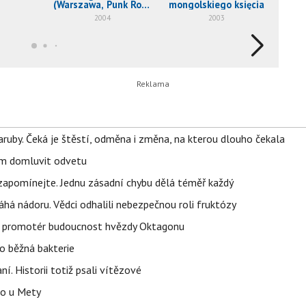
(Warszawa, Punk Rock
mongolskiego księcia
Later)
2004
2003
ruby. Čeká je štěstí, odměna i změna, na kterou dlouho čekala
vem domluvit odvetu
zapomínejte. Jednu zásadní chybu dělá téměř každý
áhá nádoru. Vědci odhalili nebezpečnou roli fruktózy
l promotér budoucnost hvězdy Oktagonu
o běžná bakterie
aní. Historii totiž psali vítězové
lo u Mety