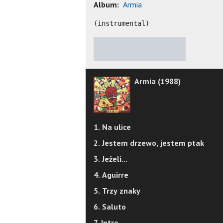
Album:
Armia
(instrumental)
★
★
★
★
★
Armia (1988)
1. Na ulice
2. Jestem drzewo, jestem ptak
3. Jeżeli...
4. Aguirre
5. Trzy znaky
6. Saluto
7. Intro