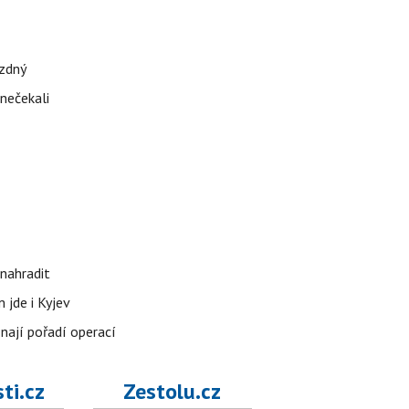
ázdný
 nečekali
nahradit
 jde i Kyjev
znají pořadí operací
ti.cz
Zestolu.cz