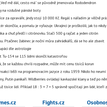
eň „Veď mě dál, cesto má“ se původně jmenovala Rododendron
y na vzdušné pánské boty
íce za opraváře, jindy stojí 10 000 Kč. Regál s nářadím je věčně pr
ér skončila, a pomalu je vyřazuje. Ukrajinci je proškolili, jak to nikdy
ika a chuť předčí i citrónovku. Stačí 500 g rajčat a jeden citrón
ku. Ptačinec žabinec je noční můra zahrádkářů, dá se ho ale zbavit
upáci dle astrologie
et Tu-154 se 115 lidmi skončil katastrofou
á, že se každou chvíli rozpadne, může mít cenu tisíců korun
nsakcí běží na programovacím jazyce z roku 1959. Nikdo ho neumí 
ny, Putin panikaří. Wildberries ovládají kavkazské klany a teď po něm
isíce lidí. Příklad 18 : 3 + 7 × 5 správně spočítají jen lidé, kteří 
mes.cz
Fights.cz
Osobnos