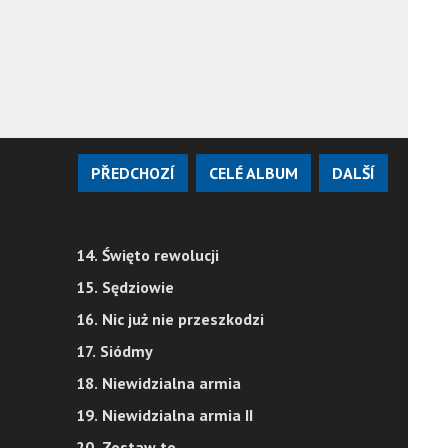
PŘEDCHOZÍ
CELÉ ALBUM
DALŠÍ
14. Święto rewolucji
15. Sędziowie
16. Nic już nie przeszkodzi
17. Siódmy
18. Niewidzialna armia
19. Niewidzialna armia II
20. Zostaw to