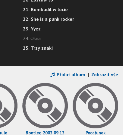
21. Bombadil w locie
22. She is a punk rocker
23. Yyzz
24. Okna
25. Trzy znaki
Přidat album
|
Zobrazit vše
hule
Bootleg 2003 09 13
Pocałunek
Sou