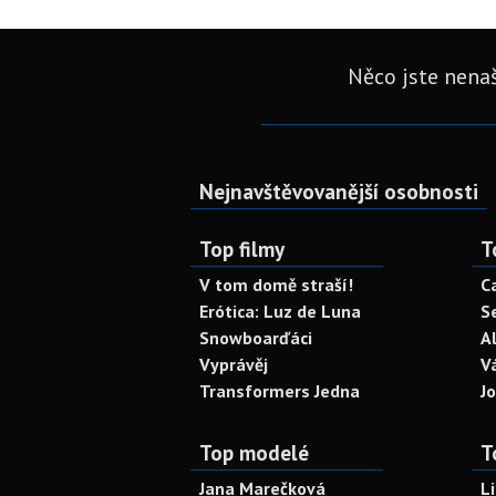
Něco jste nenaš
Nejnavštěvovanější osobnosti
Top filmy
T
V tom domě straší!
C
Erótica: Luz de Luna
S
Snowboarďáci
A
Vyprávěj
V
Transformers Jedna
J
Top modelé
T
Jana Marečková
L