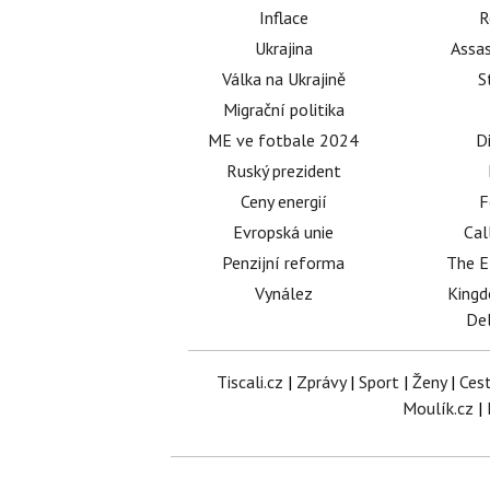
Inflace
R
Ukrajina
Assas
Válka na Ukrajině
S
Migrační politika
ME ve fotbale 2024
D
Ruský prezident
Ceny energií
F
Evropská unie
Cal
Penzijní reforma
The E
Vynález
King
Del
Tiscali.cz
|
Zprávy
|
Sport
|
Ženy
|
Ces
Moulík.cz
|