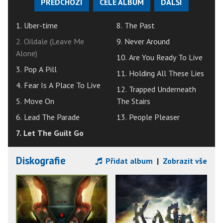
PŘEDCHOZÍ
CELÉ ALBUM
DALŠÍ
1. Uber-time
8. The Past
2. Oildale (Leave Me
9. Never Around
Alone)
10. Are You Ready To Live
3. Pop A Pill
11. Holding All These Lies
4. Fear Is A Place To Live
12. Trapped Underneath
5. Move On
The Stairs
6. Lead The Parade
13. People Pleaser
7. Let The Guilt Go
Diskografie
Přidat album
|
Zobrazit vše