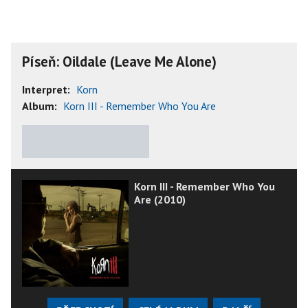
Píseň: Oildale (Leave Me Alone)
Interpret:
Korn
Album:
Korn III - Remember Who You Are
★
★
★
★
★
Korn III - Remember Who You
Are (2010)