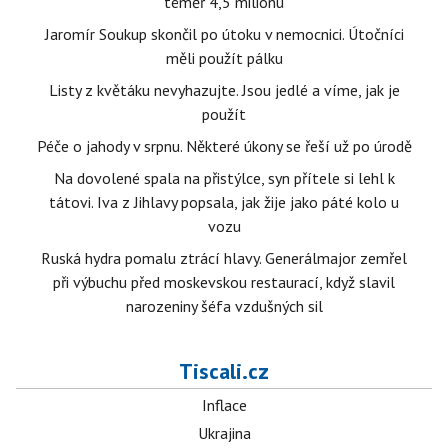
téměř 4,5 milionu
Jaromír Soukup skončil po útoku v nemocnici. Útočníci
měli použít pálku
Listy z květáku nevyhazujte. Jsou jedlé a víme, jak je
použít
Péče o jahody v srpnu. Některé úkony se řeší už po úrodě
Na dovolené spala na přistýlce, syn přítele si lehl k
tátovi. Iva z Jihlavy popsala, jak žije jako páté kolo u
vozu
Ruská hydra pomalu ztrácí hlavy. Generálmajor zemřel
při výbuchu před moskevskou restaurací, když slavil
narozeniny šéfa vzdušných sil
Tiscali.cz
Inflace
Ukrajina