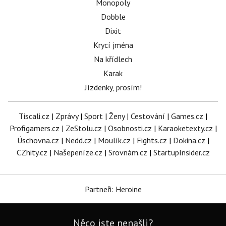
Monopoly
Dobble
Dixit
Krycí jména
Na křídlech
Karak
Jízdenky, prosím!
Tiscali.cz
|
Zprávy
|
Sport
|
Ženy
|
Cestování
|
Games.cz
|
Profigamers.cz
|
ZeStolu.cz
|
Osobnosti.cz
|
Karaoketexty.cz
|
Úschovna.cz
|
Nedd.cz
|
Moulík.cz
|
Fights.cz
|
Dokina.cz
|
CZhity.cz
|
Našepeníze.cz
|
Srovnám.cz
|
StartupInsider.cz
Partneři: Heroine
Něco jste nenašli?