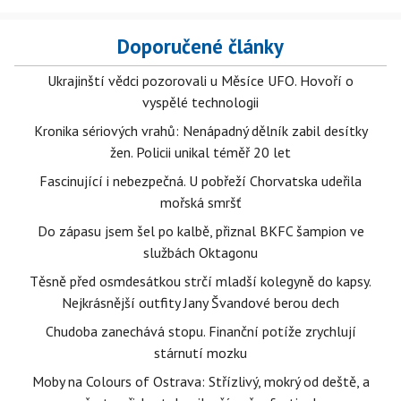
Doporučené články
Ukrajinští vědci pozorovali u Měsíce UFO. Hovoří o
vyspělé technologii
Kronika sériových vrahů: Nenápadný dělník zabil desítky
žen. Policii unikal téměř 20 let
Fascinující i nebezpečná. U pobřeží Chorvatska udeřila
mořská smršť
Do zápasu jsem šel po kalbě, přiznal BKFC šampion ve
službách Oktagonu
Těsně před osmdesátkou strčí mladší kolegyně do kapsy.
Nejkrásnější outfity Jany Švandové berou dech
Chudoba zanechává stopu. Finanční potíže zrychlují
stárnutí mozku
Moby na Colours of Ostrava: Střízlivý, mokrý od deště, a