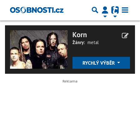
Korn
Žánry:
metal
RYCHLÝ VÝBĚR