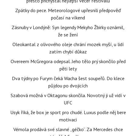
přesto přichystal nejlepší večer festivalu
Zpátky do pece. Meteorologové upřesnili předpověď
počasí na víkend
Zásnuby v Londýně: Syn legendy Mekyho Žbirky oznámil,
že se žení
Oleokantal z olivového oleje chrání mozek myší, u lidí
zatím chybí důkaz
Overeem McGregora odepsal. Jeho tělo prý skončilo před
pěti lety
Dva týdny po Furym čeká Wacha šest soupeřů. Do klece
půjdou po dvojicích
Szabová možná v Oktagonu skončila. Novotný ji už vidí v
UFC
Usyk říká, že box je sport pro chudé. Luxus podle něj bere
motivaci
Vémola prodává své slavné „géčko“. Za Mercedes chce