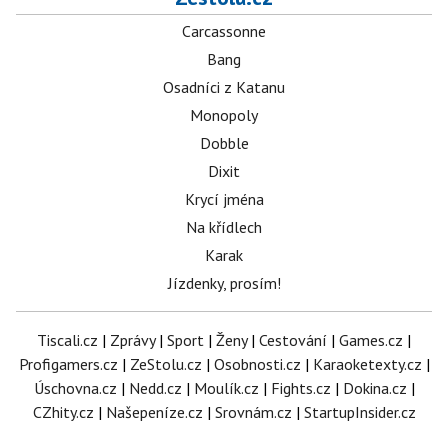
Carcassonne
Bang
Osadníci z Katanu
Monopoly
Dobble
Dixit
Krycí jména
Na křídlech
Karak
Jízdenky, prosím!
Tiscali.cz
|
Zprávy
|
Sport
|
Ženy
|
Cestování
|
Games.cz
|
Profigamers.cz
|
ZeStolu.cz
|
Osobnosti.cz
|
Karaoketexty.cz
|
Úschovna.cz
|
Nedd.cz
|
Moulík.cz
|
Fights.cz
|
Dokina.cz
|
CZhity.cz
|
Našepeníze.cz
|
Srovnám.cz
|
StartupInsider.cz