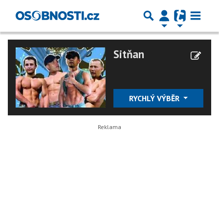
Sitňan
RYCHLÝ VÝBĚR