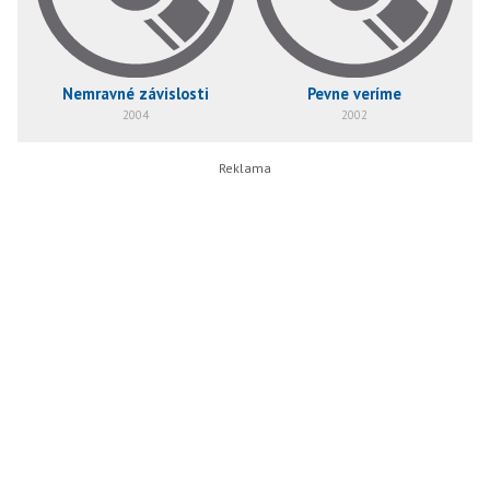
Nemravné závislosti
Pevne veríme
2004
2002