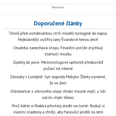
Doporučené články
Těsně před osmdesátkou strčí mladší kolegyně do kapsy.
Nejkrásnější outfity Jany Švandové berou dech
Chudoba zanechává stopu. Finanční potíže zrychlují
stárnutí mozku
Zpátky do pece. Meteorologové upřesnili předpověď
počasí na víkend
Zásnuby v Londýně: Syn legendy Mekyho Žbirky oznámil,
že se žení
Oleokantal z olivového oleje chrání mozek myší, u lidí
zatím chybí důkaz
Proč Adele a Shakira přestaly jezdit na turné: Budují si
vlastní stadiony a chtějí, aby fanoušci jezdili za nimi