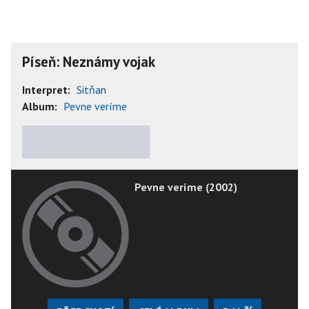
Píseň: Neznámy vojak
Interpret:
Sitňan
Album:
Pevne veríme
★
★
★
★
★
Pevne veríme (2002)