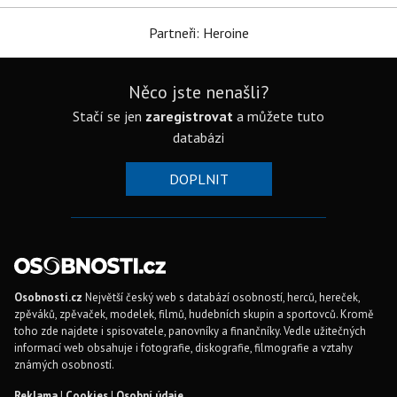
Partneři: Heroine
Něco jste nenašli?
Stačí se jen
zaregistrovat
a můžete tuto
databázi
DOPLNIT
Osobnosti.cz
Největší český web s databází osobností, herců, hereček,
zpěváků, zpěvaček, modelek, filmů, hudebních skupin a sportovců. Kromě
toho zde najdete i spisovatele, panovníky a finančníky. Vedle užitečných
informací web obsahuje i fotografie, diskografie, filmografie a vztahy
známých osobností.
Reklama
|
Cookies
|
Osobní údaje