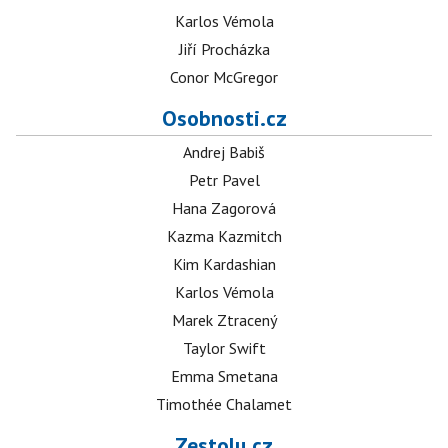
Karlos Vémola
Jiří Procházka
Conor McGregor
Osobnosti.cz
Andrej Babiš
Petr Pavel
Hana Zagorová
Kazma Kazmitch
Kim Kardashian
Karlos Vémola
Marek Ztracený
Taylor Swift
Emma Smetana
Timothée Chalamet
Zestolu.cz