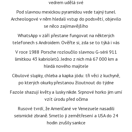
vedrem udělá své
Pod slavnou mexickou pyramidou vede tajný tunel.
Archeologové v něm hledali vstup do podsvětí, objevilo
se něco zajímavějšího
WhatsApp v září přestane fungovat na některých
telefonech s Androidem. Ověřte si, zda se to týká i vás
V roce 1988 Porsche rozloučilo slavnou G-sérii 911
limitkou 43 kabrioletů. Jedno z nich má 67 000 km a
hledá nového majitele
Cibulové slupky, chleba a kapka jódu: tři věci z kuchyně,
po kterých okurky přestanou žloutnout do týdne
Fazole shazují květy a lusky nikde. Srpnové horko jim umí
vzít úrodu před očima
Rusové tvrdí, že Američané ve Venezuele nasadili
seismické zbraně. Smetlo ji zemětřesení a USA do 24
hodin zrušily sankce