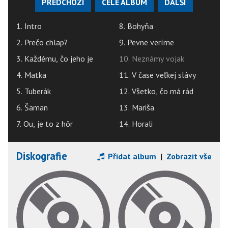
PŘEDCHOZÍ
CELÉ ALBUM
DALŠÍ
1. Intro
8. Bohyňa
2. Prečo chlap?
9. Pevne veríme
3. Každému, čo jeho je
10. Neznámy vojak
4. Matka
11. V čase veľkej slávy
5. Tuberák
12. Všetko, čo má rád
6. Šaman
13. Mariša
7. Ou, je to z hôr
14. Horali
Diskografie
Přidat album
|
Zobrazit vše