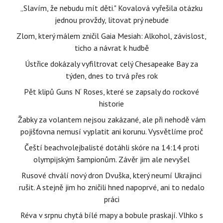
„Slavím, že nebudu mít děti." Kovalová vyřešila otázku
jednou provždy, litovat prý nebude
Zlom, který málem zničil Gaia Mesiah: Alkohol, závislost,
ticho a návrat k hudbě
Ústřice dokázaly vyfiltrovat celý Chesapeake Bay za
týden, dnes to trvá přes rok
Pět klipů Guns N‘ Roses, které se zapsaly do rockové
historie
Žabky za volantem nejsou zakázané, ale při nehodě vám
pojišťovna nemusí vyplatit ani korunu. Vysvětlíme proč
Čeští beachvolejbalisté dotáhli skóre na 14:14 proti
olympijským šampionům. Závěr jim ale nevyšel
Rusové chválí nový dron Dvuška, který neumí Ukrajinci
rušit. A stejně jim ho zničili hned napoprvé, ani to nedalo
práci
Réva v srpnu chytá bílé mapy a bobule praskají. Vlhko s