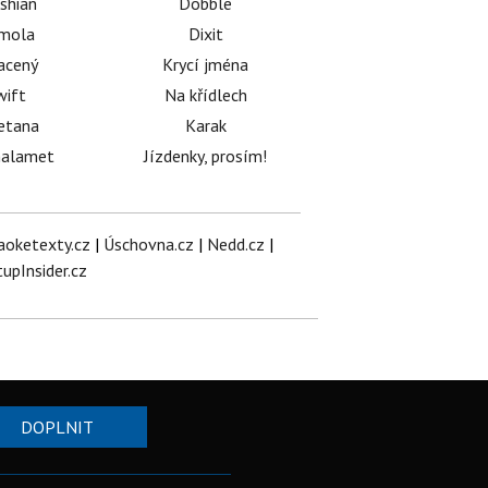
shian
Dobble
émola
Dixit
acený
Krycí jména
wift
Na křídlech
etana
Karak
halamet
Jízdenky, prosím!
aoketexty.cz
|
Úschovna.cz
|
Nedd.cz
|
tupInsider.cz
DOPLNIT