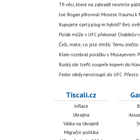
Tři věci, které na zahradě nesmíte páli
Joe Rogan přirovnal Mosese Itaumu k 
Kupujete ojetý plug-in hybrid? Bez ově
Polák může v UFC překonat Chabibův r
Češi, máte, co jste chtěli. Temu zničil
Klein rozebral porážku s Musayevem. 
Ruský obr trefil soupeře kopem do hla
Fedor nikdy nevstoupil do UFC. Přesto
Tiscali.cz
Ga
Inflace
R
Ukrajina
Assas
Válka na Ukrajině
S
Migrační politika