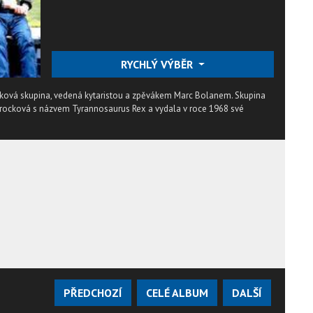
RYCHLÝ VÝBĚR
ocková skupina, vedená kytaristou a zpěvákem Marc Bolanem. Skupina
k rocková s názvem Tyrannosaurus Rex a vydala v roce 1968 své
PŘEDCHOZÍ
CELÉ ALBUM
DALŠÍ