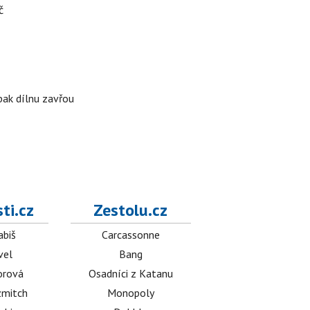
č
 pak dílnu zavřou
ti.cz
Zestolu.cz
abiš
Carcassonne
vel
Bang
orová
Osadníci z Katanu
mitch
Monopoly