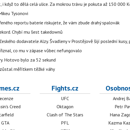
t, i když to dělá celá ulice. Za mokrou trávu je pokuta až 150 000 K
Mikeu Tysonovi
řeného reportu baterie riskujete, že vám zbude drahý spalovák
ekord. Chybí mu šest takedownů
o českého dodavatele Alzy. Švadleny v Prostějově šijí poslední kusy,
Přiznal, co mu v zápase vůbec nefungovalo
vy. Hotovo bylo za 52 sekund
 zůstal měřítkem těžké váhy
mes.cz
Fights.cz
Osobnos
ecenze
UFC
Andrej B
sin's Creed
Oktagon
Petr Pa
tarfield
Clash of The Stars
Hana Zag
GTA
PFL
Kazma Kaz