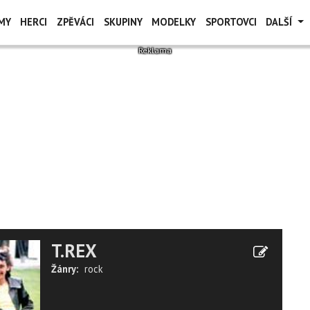
MY
HERCI
ZPĚVÁCI
SKUPINY
MODELKY
SPORTOVCI
DALŠÍ
T.REX
Žánry:
rock