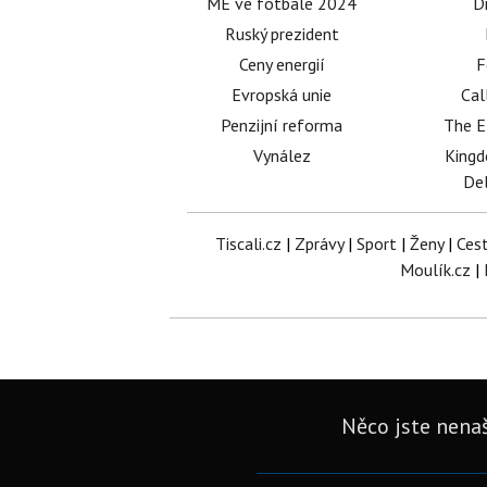
ME ve fotbale 2024
D
Ruský prezident
Ceny energií
F
Evropská unie
Cal
Penzijní reforma
The E
Vynález
King
Del
Tiscali.cz
|
Zprávy
|
Sport
|
Ženy
|
Ces
Moulík.cz
|
Něco jste nenaš