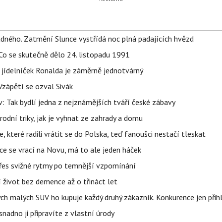
ného. Zatmění Slunce vystřídá noc plná padajících hvězd
Co se skutečně dělo 24. listopadu 1991
 jídelníček Ronalda je záměrně jednotvárný
Vzápětí se ozval Sivák
 Tak bydlí jedna z nejznámějších tváří české zábavy
rodní triky, jak je vyhnat ze zahrady a domu
 které radili vrátit se do Polska, teď fanoušci nestačí tleskat
ace se vrací na Novu, má to ale jeden háček
 přes svižné rytmy po temnější vzpomínání
í život bez demence až o třináct let
ých malých SUV ho kupuje každý druhý zákazník. Konkurence jen přihl
adno ji připravíte z vlastní úrody