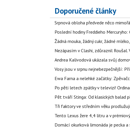
Doporučené články
Srpnová obloha předvede něco mimořád
Poslední hodiny Freddieho Mercuryho: 
Žádná mouka, žádný cukr, žádné mléko,
Nezápasím v Clashi, zdůraznil Roušal. 
Andrea Kalivodová ukázala svůj domov:
Vosy jsou v srpnu nejnebezpečnější: Pří
Ewa Farna a nelehké začátky: Zpěvačce,
Po pěti letech zpátky v televizi! Ordin
Pět tváří Stinga: Od klasických balad
Tři faktory ve středním věku prodlužuj
Tento Lexus žere 4,4 litru a v prémiov
Domácí okurková limonáda je pecka a sn