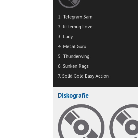
1. Telegram Sam
2. Jitterbug Love
3. Lady
4. Metal Guru
5. Thunderwing
6. Sunken Rags
7. Solid Gold Easy Action
Diskografie