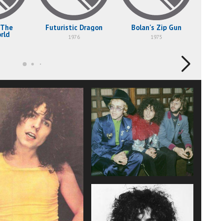
 The
Futuristic Dragon
Bolan's Zip Gun
Zin
rld
Hid
1976
1975