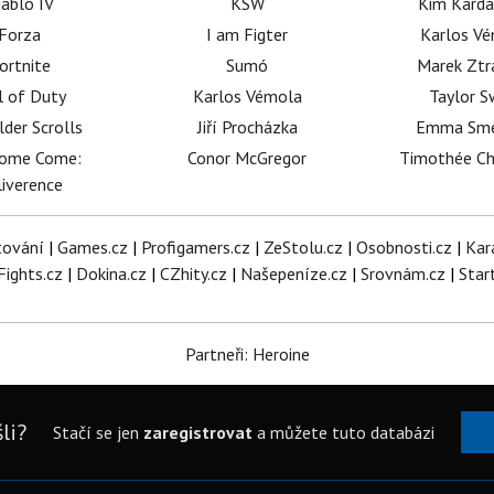
iablo IV
KSW
Kim Karda
Forza
I am Figter
Karlos V
ortnite
Sumó
Marek Ztr
l of Duty
Karlos Vémola
Taylor S
lder Scrolls
Jiří Procházka
Emma Sm
dome Come:
Conor McGregor
Timothée C
iverence
tování
|
Games.cz
|
Profigamers.cz
|
ZeStolu.cz
|
Osobnosti.cz
|
Kar
Fights.cz
|
Dokina.cz
|
CZhity.cz
|
Našepeníze.cz
|
Srovnám.cz
|
Star
Partneři: Heroine
li?
Stačí se jen
zaregistrovat
a můžete tuto databázi