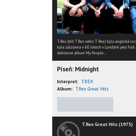
T.Rex (též T Rex nebo T-Rex) byla anglická r
byla založena v 60. letech v Londýně jako fol
debutové album My People...
Píseň: Midnight
Interpret:
T.REX
Album:
T.Rex Great Hits
★
★
★
★
★
T.Rex Great Hits (1973)