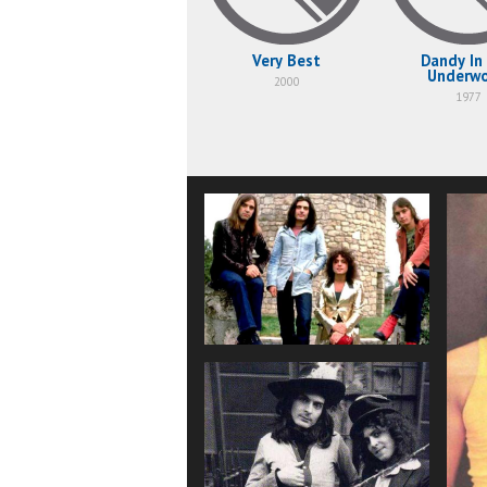
Very Best
Dandy In
Underwo
2000
1977