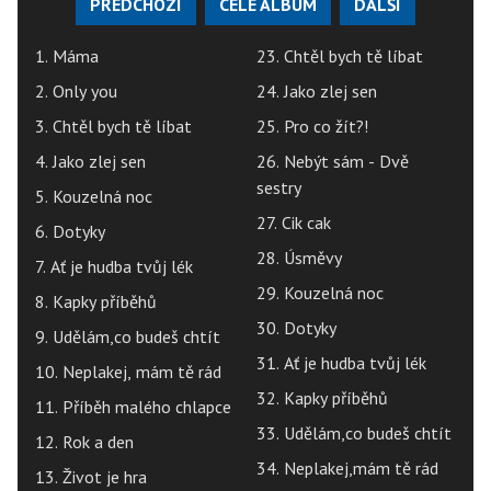
PŘEDCHOZÍ
CELÉ ALBUM
DALŠÍ
1. Máma
23. Chtěl bych tě líbat
2. Only you
24. Jako zlej sen
3. Chtěl bych tě líbat
25. Pro co žít?!
4. Jako zlej sen
26. Nebýt sám - Dvě
sestry
5. Kouzelná noc
27. Cik cak
6. Dotyky
28. Úsměvy
7. Ať je hudba tvůj lék
29. Kouzelná noc
8. Kapky příběhů
30. Dotyky
9. Udělám,co budeš chtít
31. Ať je hudba tvůj lék
10. Neplakej, mám tě rád
32. Kapky příběhů
11. Příběh malého chlapce
33. Udělám,co budeš chtít
12. Rok a den
34. Neplakej,mám tě rád
13. Život je hra