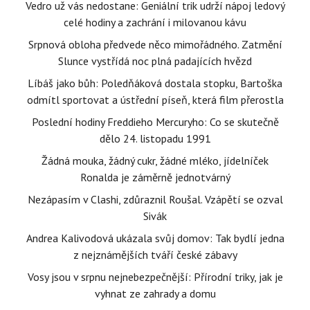
Vedro už vás nedostane: Geniální trik udrží nápoj ledový
celé hodiny a zachrání i milovanou kávu
Srpnová obloha předvede něco mimořádného. Zatmění
Slunce vystřídá noc plná padajících hvězd
Líbáš jako bůh: Poledňáková dostala stopku, Bartoška
odmítl sportovat a ústřední píseň, která film přerostla
Poslední hodiny Freddieho Mercuryho: Co se skutečně
dělo 24. listopadu 1991
Žádná mouka, žádný cukr, žádné mléko, jídelníček
Ronalda je záměrně jednotvárný
Nezápasím v Clashi, zdůraznil Roušal. Vzápětí se ozval
Sivák
Andrea Kalivodová ukázala svůj domov: Tak bydlí jedna
z nejznámějších tváří české zábavy
Vosy jsou v srpnu nejnebezpečnější: Přírodní triky, jak je
vyhnat ze zahrady a domu