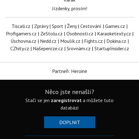
Jízdenky, prosím!
Tiscali.cz
|
Zprávy
|
Sport
|
Ženy
|
Cestování
|
Games.cz
|
Profigamers.cz
|
ZeStolu.cz
|
Osobnosti.cz
|
Karaoketexty.cz
|
Úschovna.cz
|
Nedd.cz
|
Moulík.cz
|
Fights.cz
|
Dokina.cz
|
CZhity.cz
|
Našepeníze.cz
|
Srovnám.cz
|
StartupInsider.cz
Partneři: Heroine
Něco jste nenašli?
Stačí se jen
zaregistrovat
a můžete tuto
databázi
DOPLNIT