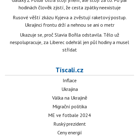
Galaxy Z Fold8 Ultra stojí jmění, ale stojí za to. Po pár
hodinách člověk zjistí, že cesta zpátky neexistuje
Rusové věští zkázu Kyjeva a zvěstují raketový postup.
Ukrajinci frontu drží a nehnou se ani o metr
Ukazuje se, proč Slavia Bořila odstavila. Tělo už
nespolupracuje, za Liberec odehrál jen půl hodiny a musel
střídat
Tiscali.cz
Inflace
Ukrajina
Válka na Ukrajině
Migrační politika
ME ve fotbale 2024
Ruský prezident
Ceny energií