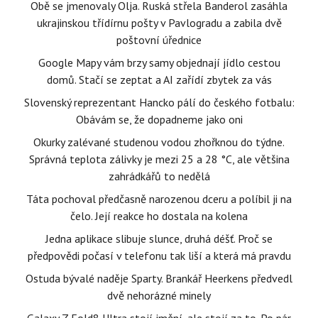
Obě se jmenovaly Olja. Ruská střela Banderol zasáhla
ukrajinskou třídírnu pošty v Pavlogradu a zabila dvě
poštovní úřednice
Google Mapy vám brzy samy objednají jídlo cestou
domů. Stačí se zeptat a AI zařídí zbytek za vás
Slovenský reprezentant Hancko pálí do českého fotbalu:
Obávám se, že dopadneme jako oni
Okurky zalévané studenou vodou zhořknou do týdne.
Správná teplota zálivky je mezi 25 a 28 °C, ale většina
zahrádkářů to nedělá
Táta pochoval předčasně narozenou dceru a políbil ji na
čelo. Její reakce ho dostala na kolena
Jedna aplikace slibuje slunce, druhá déšť. Proč se
předpovědi počasí v telefonu tak liší a která má pravdu
Ostuda bývalé naděje Sparty. Brankář Heerkens předvedl
dvě nehorázné minely