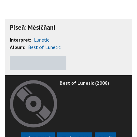
Píseň: Měsíčňani
Interpret:
Lunetic
Album:
Best of Lunetic
★
★
★
★
★
Best of Lunetic (2008)