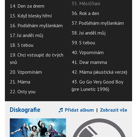
35. Měsíčňani
14. Den za dnem
36. Rok a den
15. Když blesky hřmí
37. Podléhám myšlenkám
16. Podléhám myšlenkám
38. Jsi anděl můj
17. Jsi anděl můj
39. S tebou
18. S tebou
40. Vzpomínám
19. Chci vstoupit do tvých
snů
41. Dear mamma
20. Vzpomínám
42. Máma (akustická verze)
21. Máma
43. Go Go Very Good Boy
(pre Lunetic 1996)
22. Only you
Diskografie
Přidat album
|
Zobrazit vše