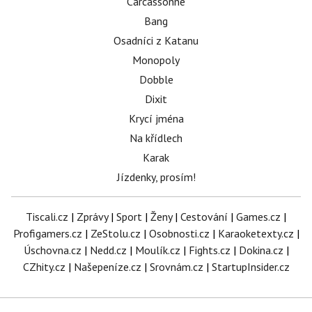
Carcassonne
Bang
Osadníci z Katanu
Monopoly
Dobble
Dixit
Krycí jména
Na křídlech
Karak
Jízdenky, prosím!
Tiscali.cz
|
Zprávy
|
Sport
|
Ženy
|
Cestování
|
Games.cz
|
Profigamers.cz
|
ZeStolu.cz
|
Osobnosti.cz
|
Karaoketexty.cz
|
Úschovna.cz
|
Nedd.cz
|
Moulík.cz
|
Fights.cz
|
Dokina.cz
|
CZhity.cz
|
Našepeníze.cz
|
Srovnám.cz
|
StartupInsider.cz