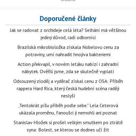
Doporučené články
Jak se radovat z orchideje celá léta? Selhání má většinou
jediný důvod, radí odborníci
Brazilská mikrobioložka získala Nobelovu cenu za
potraviny, umí nahradit hnojiva bakteriemi
Action překvapil, v novém letáku nabízí i zahradní
nábytek. Ověřili jsme, zda se skutečně vyplatí
Odsouzený zloděj a vyděrač získal cenu z OSA: Příběh
rappera Hard Rica, který česká hudební scéna raději
neslyší
„Tentokrát píšu příběh podle sebe." Lela Ceterová
ukázala proměnu, fanoušci ji nemohli ani poznat
Stanislav Hložek si prošel velkým smutkem po ztrátě
syna: Bolest, se kterou se dodnes učí žít