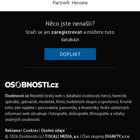
Partneři: Heroine
Něco jste nenašli?
Stačí se jen
zaregistrovat
a můžete tuto
databázi
DOPLNIT
Osobnosti.cz
Největší český web s databází osobností, herců, hereček,
zpěváků, zpěvaček, modelek, filmů, hudebních skupin a sportovců. Kromě
toho zde najdete i spisovatele, panovníky a finančníky. Vedle užitečných
informací web obsahuje i fotografie, diskografie, filmografie a vztahy
známých osobností.
Reklama
|
Cookies
|
Osobní údaje
© 2026 Osobnosti.cz |
TISCALI MEDIA, a.s.
| Člen skupiny
DIGNITY, s.r.o.