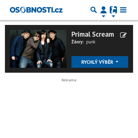
Primal Scream
Žánry:
punk
RYCHLÝ VÝBĚR