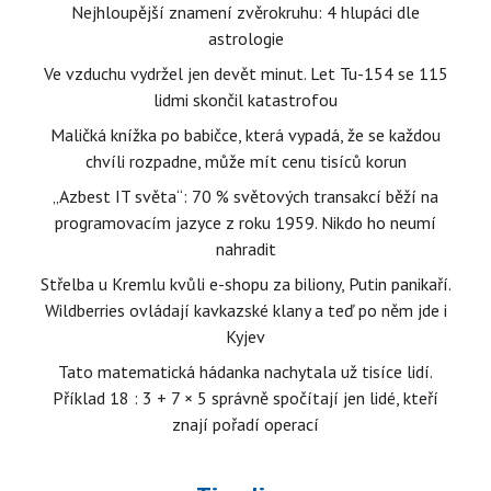
Nejhloupější znamení zvěrokruhu: 4 hlupáci dle
astrologie
Ve vzduchu vydržel jen devět minut. Let Tu-154 se 115
lidmi skončil katastrofou
Maličká knížka po babičce, která vypadá, že se každou
chvíli rozpadne, může mít cenu tisíců korun
„Azbest IT světa“: 70 % světových transakcí běží na
programovacím jazyce z roku 1959. Nikdo ho neumí
nahradit
Střelba u Kremlu kvůli e-shopu za biliony, Putin panikaří.
Wildberries ovládají kavkazské klany a teď po něm jde i
Kyjev
Tato matematická hádanka nachytala už tisíce lidí.
Příklad 18 : 3 + 7 × 5 správně spočítají jen lidé, kteří
znají pořadí operací