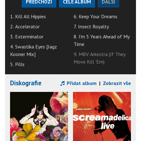
PŘEDCHOZÍ
CELÉ ALBUM
DALŠÍ
1. Kill All Hippies
6. Keep Your Dreams
2. Accelerator
7. Insect Royalty
3. Exterminator
8. I'm 5 Years Ahead of My
Time
4. Swastika Eyes [Jagz
Kooner Mix]
9. MBV Arkestra (If They
Move Kill 'Em)
5. Pills
Diskografie
Přidat album
|
Zobrazit vše