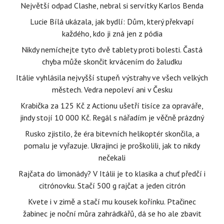
Největší odpad Clashe, nebral si servítky Karlos Benda
Lucie Bílá ukázala, jak bydlí: Dům, který překvapí
každého, kdo ji zná jen z pódia
Nikdy nemíchejte tyto dvě tablety proti bolesti. Častá
chyba může skončit krvácením do žaludku
Itálie vyhlásila nejvyšší stupeň výstrahy ve všech velkých
městech. Vedra nepoleví ani v Česku
Krabička za 125 Kč z Actionu ušetří tisíce za opraváře,
jindy stojí 10 000 Kč. Regál s nářadím je věčně prázdný
Rusko zjistilo, že éra bitevních helikoptér skončila, a
pomalu je vyřazuje. Ukrajinci je proškolili, jak to nikdy
nečekali
Rajčata do limonády? V Itálii je to klasika a chuť předčí i
citrónovku. Stačí 500 g rajčat a jeden citrón
Kvete i v zimě a stačí mu kousek kořínku. Ptačinec
žabinec je noční můra zahrádkářů, dá se ho ale zbavit