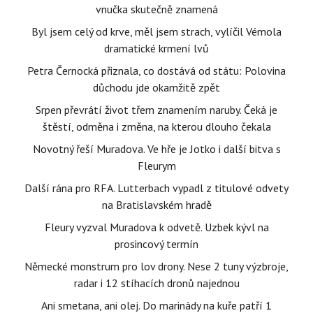
vnučka skutečně znamená
Byl jsem celý od krve, měl jsem strach, vylíčil Vémola
dramatické krmení lvů
Petra Černocká přiznala, co dostává od státu: Polovina
důchodu jde okamžitě zpět
Srpen převrátí život třem znamením naruby. Čeká je
štěstí, odměna i změna, na kterou dlouho čekala
Novotný řeší Muradova. Ve hře je Jotko i další bitva s
Fleurym
Další rána pro RFA. Lutterbach vypadl z titulové odvety
na Bratislavském hradě
Fleury vyzval Muradova k odvetě. Uzbek kývl na
prosincový termín
Německé monstrum pro lov drony. Nese 2 tuny výzbroje,
radar i 12 stíhacích dronů najednou
Ani smetana, ani olej. Do marinády na kuře patří 1