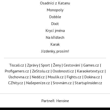
Osadníci z Katanu
Monopoly
Dobble
Dixit
Krycí jména
Na křídlech
Karak
Jízdenky, prosím!
Tiscali.cz
|
Zprávy
|
Sport
|
Ženy
|
Cestování
|
Games.cz
|
Profigamers.cz
|
ZeStolu.cz
|
Osobnosti.cz
|
Karaoketexty.cz
|
Úschovna.cz
|
Nedd.cz
|
Moulík.cz
|
Fights.cz
|
Dokina.cz
|
CZhity.cz
|
Našepeníze.cz
|
Srovnám.cz
|
StartupInsider.cz
Partneři: Heroine