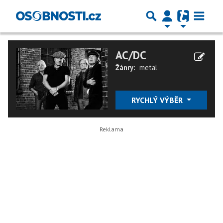
AC/DC
Žánry:
metal
RYCHLÝ VÝBĚR