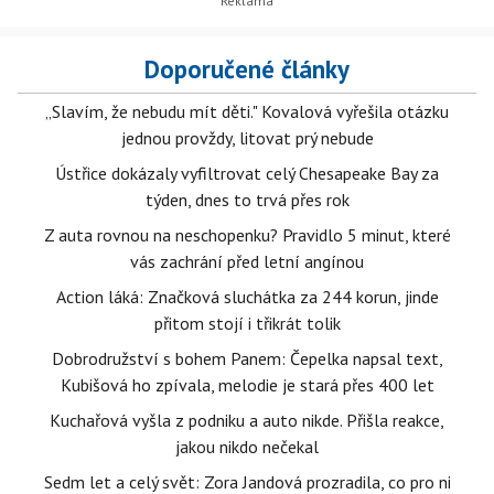
Doporučené články
„Slavím, že nebudu mít děti." Kovalová vyřešila otázku
jednou provždy, litovat prý nebude
Ústřice dokázaly vyfiltrovat celý Chesapeake Bay za
týden, dnes to trvá přes rok
Z auta rovnou na neschopenku? Pravidlo 5 minut, které
vás zachrání před letní angínou
Action láká: Značková sluchátka za 244 korun, jinde
přitom stojí i třikrát tolik
Dobrodružství s bohem Panem: Čepelka napsal text,
Kubišová ho zpívala, melodie je stará přes 400 let
Kuchařová vyšla z podniku a auto nikde. Přišla reakce,
jakou nikdo nečekal
Sedm let a celý svět: Zora Jandová prozradila, co pro ni