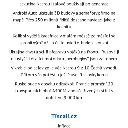
tekutina, kterou Italové používají po generace
Android Auto ukazuje 3D budovy a semafory přímo na
mapě. Přes 250 milionů řidičů dostane navigaci jako z
kokpitu
Kolik si vydělá kadeřnice v malém městě za měsíc i se
spropitným? Až to číslo uvidíte, budete koukat
Ukrajina chystá sci-fi přepravu vojáků na frontu, Rusové ji
neuslyší. Létající motorky a „aerobuginy“ jsou za rohem
V krabici od televize je věc, kterou 9 z 10 Čechů vyhodí.
Přitom vás potěší a ještě ušetří stovky korun
Rusko bude v dosahu odkudkoli. Francie promění 20
transportních obrů A400M v nosiče řízených střel s
doletem 9 000 km
Tiscali.cz
Inflace