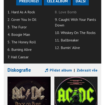
PŘEDCHOZÍ
CELÉ ALBUM
DALŠÍ
1. Hard As A Rock
8. Love Bomb
2. Cover You In Oil
9. Caught With Your Pants
Down
3. The Furor
10. Whiskey On The Rocks
4. Boogie Man
11. Ballbreaker
5. The Honey Roll
12. Burnin' Alive
6. Burning Alive
7. Hail Caesar
Diskografie
Přidat album
|
Zobrazit vše