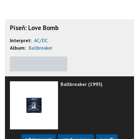
Píseň: Love Bomb
Interpret:
AC/DC
Album:
Ballbreaker
★
★
★
★
★
Ballbreaker (1995)