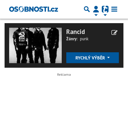
Rancid
Žánry:
punk
RYCHLÝ VÝBĚR