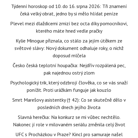
Týdenní horoskop od 10. do 16. srpna 2026: Tři znamení
čeká velký obrat, jedno by si mělo hlídat peníze
Plevel mezi dlaždicemi zmizí bez octa díky pomocníkovi,
kterého máte hned vedle pračky
Kylie Minogue přiznala, co stálo za jejím útěkem ze
světové slávy: Nový dokument odhaluje roky, o nichž
doposud mlčela
Česko česká teplotní houpačka: Nejdřív rozpálená pec,
pak najednou ostrý zlom
Psychologický trik, který odzbrojí člověka, co se vás snaží
ponížit. Proti urážkám funguje jak kouzlo
Smrt Marešovy asistentky († 42): Co se skutečně dělo v
posledních dnech jejího života
Slavná herečka: Na konkurz se mi vůbec nechtělo.
Nakonec jí role v milovaném seriálu změnila celý život
UFC s Procházkou v Praze? Kincl pro samuraje našel