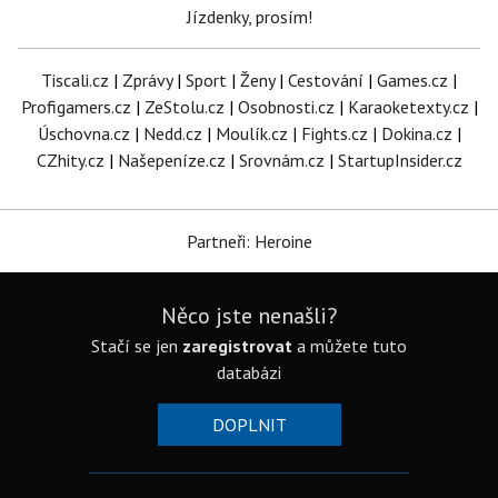
Jízdenky, prosím!
Tiscali.cz
|
Zprávy
|
Sport
|
Ženy
|
Cestování
|
Games.cz
|
Profigamers.cz
|
ZeStolu.cz
|
Osobnosti.cz
|
Karaoketexty.cz
|
Úschovna.cz
|
Nedd.cz
|
Moulík.cz
|
Fights.cz
|
Dokina.cz
|
CZhity.cz
|
Našepeníze.cz
|
Srovnám.cz
|
StartupInsider.cz
Partneři: Heroine
Něco jste nenašli?
Stačí se jen
zaregistrovat
a můžete tuto
databázi
DOPLNIT