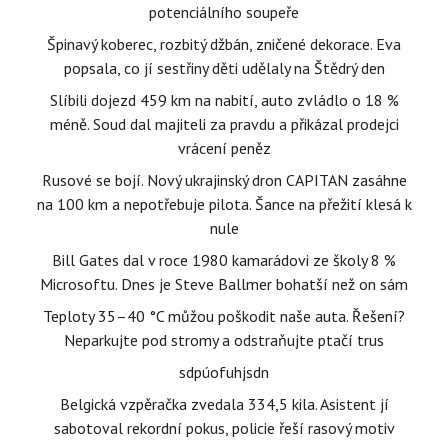
potenciálního soupeře
Špinavý koberec, rozbitý džbán, zničené dekorace. Eva
popsala, co jí sestřiny děti udělaly na Štědrý den
Slíbili dojezd 459 km na nabití, auto zvládlo o 18 %
méně. Soud dal majiteli za pravdu a přikázal prodejci
vrácení peněz
Rusové se bojí. Nový ukrajinský dron CAPITAN zasáhne
na 100 km a nepotřebuje pilota. Šance na přežití klesá k
nule
Bill Gates dal v roce 1980 kamarádovi ze školy 8 %
Microsoftu. Dnes je Steve Ballmer bohatší než on sám
Teploty 35–40 °C můžou poškodit naše auta. Řešení?
Neparkujte pod stromy a odstraňujte ptačí trus
sdpúofuhjsdn
Belgická vzpěračka zvedala 334,5 kila. Asistent jí
sabotoval rekordní pokus, policie řeší rasový motiv