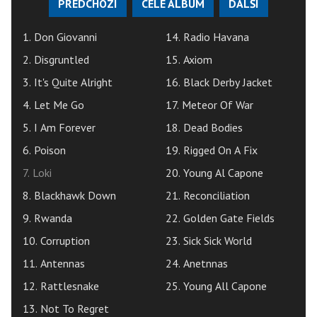
PŘEDCHOZÍ
CELÉ ALBUM
DALŠÍ
1. Don Giovanni
14. Radio Havana
2. Disgruntled
15. Axiom
3. It's Quite Alright
16. Black Derby Jacket
4. Let Me Go
17. Meteor Of War
5. I Am Forever
18. Dead Bodies
6. Poison
19. Rigged On A Fix
7. Loki
20. Young Al Capone
8. Blackhawk Down
21. Reconciliation
9. Rwanda
22. Golden Gate Fields
10. Corruption
23. Sick Sick World
11. Antennas
24. Anetnnas
12. Rattlesnake
25. Young All Capone
13. Not To Regret