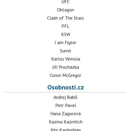
UFC
Oktagon
Clash of The Stars
PFL
KSW
I am Figter
Sumó
Karlos Vémola
Jiří Procházka
Conor McGregor
Osobnosti.cz
Andrej Babiš
Petr Pavel
Hana Zagorová
Kazma Kazmitch
Kim Kardashian