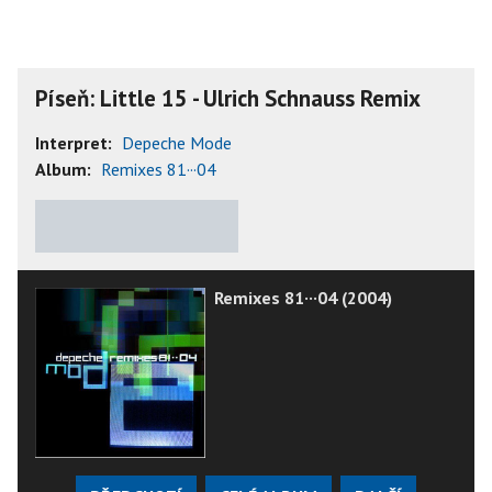
Píseň: Little 15 - Ulrich Schnauss Remix
Interpret:
Depeche Mode
Album:
Remixes 81···04
★
★
★
★
★
Remixes 81···04 (2004)