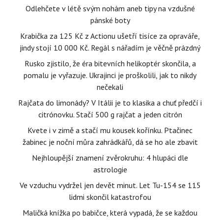
Odlehčete v létě svým nohám aneb tipy na vzdušné
pánské boty
Krabička za 125 Kč z Actionu ušetří tisíce za opraváře,
jindy stojí 10 000 Kč. Regál s nářadím je věčně prázdný
Rusko zjistilo, že éra bitevních helikoptér skončila, a
pomalu je vyřazuje. Ukrajinci je proškolili, jak to nikdy
nečekali
Rajčata do limonády? V Itálii je to klasika a chuť předčí i
citrónovku. Stačí 500 g rajčat a jeden citrón
Kvete i v zimě a stačí mu kousek kořínku. Ptačinec
žabinec je noční můra zahrádkářů, dá se ho ale zbavit
Nejhloupější znamení zvěrokruhu: 4 hlupáci dle
astrologie
Ve vzduchu vydržel jen devět minut. Let Tu-154 se 115
lidmi skončil katastrofou
Maličká knížka po babičce, která vypadá, že se každou