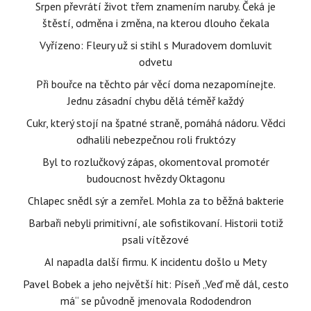
Srpen převrátí život třem znamením naruby. Čeká je
štěstí, odměna i změna, na kterou dlouho čekala
Vyřízeno: Fleury už si stihl s Muradovem domluvit
odvetu
Při bouřce na těchto pár věcí doma nezapomínejte.
Jednu zásadní chybu dělá téměř každý
Cukr, který stojí na špatné straně, pomáhá nádoru. Vědci
odhalili nebezpečnou roli fruktózy
Byl to rozlučkový zápas, okomentoval promotér
budoucnost hvězdy Oktagonu
Chlapec snědl sýr a zemřel. Mohla za to běžná bakterie
Barbaři nebyli primitivní, ale sofistikovaní. Historii totiž
psali vítězové
AI napadla další firmu. K incidentu došlo u Mety
Pavel Bobek a jeho největší hit: Píseň „Veď mě dál, cesto
má“ se původně jmenovala Rododendron