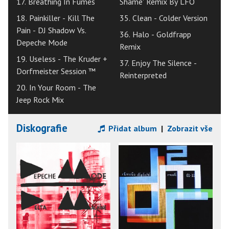
17. Breathing In Fumes
Shame' Remix By LFO
18. Painkiller - Kill The
35. Clean - Colder Version
Pain - DJ Shadow Vs.
36. Halo - Goldfrapp
Depeche Mode
Remix
19. Useless - The Kruder +
37. Enjoy The Silence -
Dorfmeister Session ™
Reinterpreted
20. In Your Room - The
Jeep Rock Mix
Diskografie
Přidat album
|
Zobrazit vše