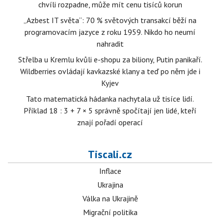
chvíli rozpadne, může mít cenu tisíců korun
„Azbest IT světa“: 70 % světových transakcí běží na
programovacím jazyce z roku 1959. Nikdo ho neumí
nahradit
Střelba u Kremlu kvůli e-shopu za biliony, Putin panikaří.
Wildberries ovládají kavkazské klany a teď po něm jde i
Kyjev
Tato matematická hádanka nachytala už tisíce lidí.
Příklad 18 : 3 + 7 × 5 správně spočítají jen lidé, kteří
znají pořadí operací
Tiscali.cz
Inflace
Ukrajina
Válka na Ukrajině
Migrační politika