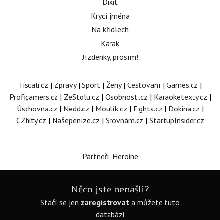
Dixit
Krycí jména
Na křídlech
Karak
Jízdenky, prosím!
Tiscali.cz
|
Zprávy
|
Sport
|
Ženy
|
Cestování
|
Games.cz
|
Profigamers.cz
|
ZeStolu.cz
|
Osobnosti.cz
|
Karaoketexty.cz
|
Úschovna.cz
|
Nedd.cz
|
Moulík.cz
|
Fights.cz
|
Dokina.cz
|
CZhity.cz
|
Našepeníze.cz
|
Srovnám.cz
|
StartupInsider.cz
Partneři: Heroine
Něco jste nenašli?
Stačí se jen
zaregistrovat
a můžete tuto
databázi