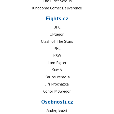
The Elder Scrolls
Kingdome Come: Deliverence
Fights.cz
UFC
Oktagon
Clash of The Stars
PFL
KSW
I am Figter
Sumó
Karlos Vémola
Jiří Procházka
Conor McGregor
Osobnosti.cz
Andrej Babiš