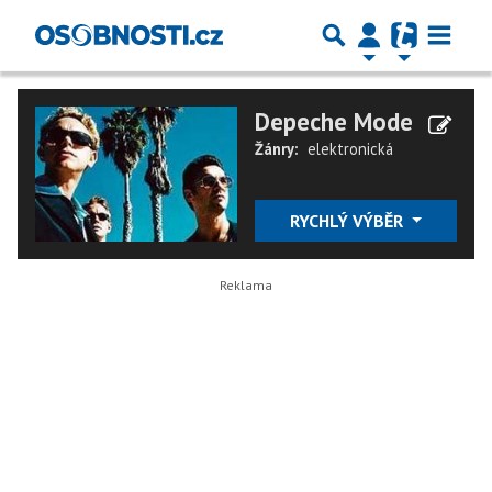
Depeche Mode
Žánry:
elektronická
RYCHLÝ VÝBĚR