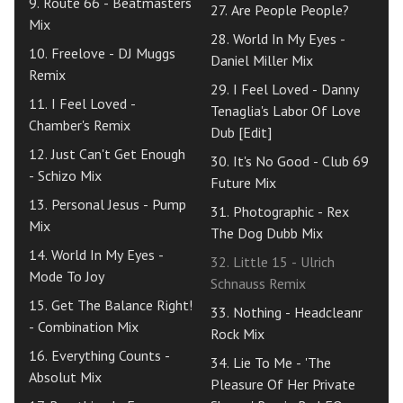
9. Route 66 - Beatmasters
27. Are People People?
Mix
28. World In My Eyes -
10. Freelove - DJ Muggs
Daniel Miller Mix
Remix
29. I Feel Loved - Danny
11. I Feel Loved -
Tenaglia's Labor Of Love
Chamber's Remix
Dub [Edit]
12. Just Can't Get Enough
30. It's No Good - Club 69
- Schizo Mix
Future Mix
13. Personal Jesus - Pump
31. Photographic - Rex
Mix
The Dog Dubb Mix
14. World In My Eyes -
32. Little 15 - Ulrich
Mode To Joy
Schnauss Remix
15. Get The Balance Right!
33. Nothing - Headcleanr
- Combination Mix
Rock Mix
16. Everything Counts -
34. Lie To Me - 'The
Absolut Mix
Pleasure Of Her Private