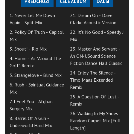
PŘEDCHOZÍ
CELÉ ALBUM
DALŠÍ
1. Never Let Me Down
21. Dream On - Dave
Again - Split Mix
Clarke Acoustic Version
2. Policy Of Truth - Capitol
22. It's No Good - Speedy J
Mix
Mix
3. Shout! - Rio Mix
23. Master And Servant -
An ON-USound Science
4. Home - Air "Around The
Fiction Dance Hall Classic
Golf" Remix
24. Enjoy The Silence -
5. Strangelove - Blind Mix
Timo Maas Extended
6. Rush - Spiritual Guidance
Remix
Mix
25. A Question Of Lust -
7. I Feel You - Afghan
Remix
Surgery Mix
26. Walking In My Shoes -
8. Barrel Of A Gun -
Random Carpet Mix [Full
Underworld Hard Mix
Length]