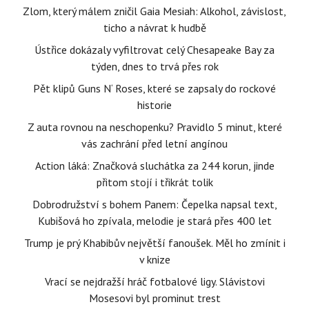
Zlom, který málem zničil Gaia Mesiah: Alkohol, závislost,
ticho a návrat k hudbě
Ústřice dokázaly vyfiltrovat celý Chesapeake Bay za
týden, dnes to trvá přes rok
Pět klipů Guns N‘ Roses, které se zapsaly do rockové
historie
Z auta rovnou na neschopenku? Pravidlo 5 minut, které
vás zachrání před letní angínou
Action láká: Značková sluchátka za 244 korun, jinde
přitom stojí i třikrát tolik
Dobrodružství s bohem Panem: Čepelka napsal text,
Kubišová ho zpívala, melodie je stará přes 400 let
Trump je prý Khabibův největší fanoušek. Měl ho zmínit i
v knize
Vrací se nejdražší hráč fotbalové ligy. Slávistovi
Mosesovi byl prominut trest