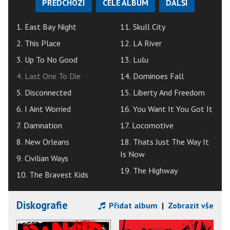
PŘEDCHOZÍ
CELÉ ALBUM
DALŠÍ
1. East Bay Night
11. Skull City
2. This Place
12. LA River
3. Up To No Good
13. Lulu
4. Last One To Die
14. Dominoes Fall
5. Disconnected
15. Liberty And Freedom
6. I Aint Worried
16. You Want It You Got It
7. Damnation
17. Locomotive
8. New Orleans
18. Thats Just The Way It
Is Now
9. Civilian Ways
19. The Highway
10. The Bravest Kids
Diskografie
Přidat album
|
Zobrazit vše