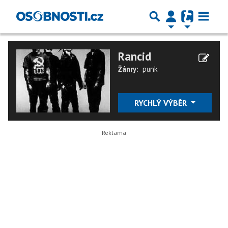
Rancid
Žánry:
punk
RYCHLÝ VÝBĚR