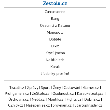
Zestolu.cz
Carcassonne
Bang
Osadníci z Katanu
Monopoly
Dobble
Dixit
Krycí jména
Na křídlech
Karak
Jízdenky, prosím!
Tiscali.cz
|
Zprávy
|
Sport
|
Ženy
|
Cestování
|
Games.cz
|
Profigamers.cz
|
ZeStolu.cz
|
Osobnosti.cz
|
Karaoketexty.cz
|
Úschovna.cz
|
Nedd.cz
|
Moulík.cz
|
Fights.cz
|
Dokina.cz
|
CZhity.cz
|
Našepeníze.cz
|
Srovnám.cz
|
StartupInsider.cz