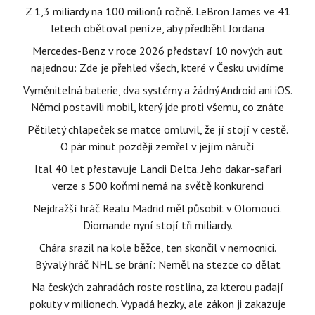
Z 1,3 miliardy na 100 milionů ročně. LeBron James ve 41
letech obětoval peníze, aby předběhl Jordana
Mercedes-Benz v roce 2026 představí 10 nových aut
najednou: Zde je přehled všech, které v Česku uvidíme
Vyměnitelná baterie, dva systémy a žádný Android ani iOS.
Němci postavili mobil, který jde proti všemu, co znáte
Pětiletý chlapeček se matce omluvil, že jí stojí v cestě.
O pár minut později zemřel v jejím náručí
Ital 40 let přestavuje Lancii Delta. Jeho dakar-safari
verze s 500 koňmi nemá na světě konkurenci
Nejdražší hráč Realu Madrid měl působit v Olomouci.
Diomande nyní stojí tři miliardy.
Chára srazil na kole běžce, ten skončil v nemocnici.
Bývalý hráč NHL se brání: Neměl na stezce co dělat
Na českých zahradách roste rostlina, za kterou padají
pokuty v milionech. Vypadá hezky, ale zákon ji zakazuje