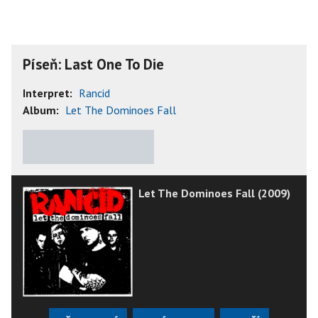
Píseň: Last One To Die
Interpret:
Rancid
Album:
Let The Dominoes Fall
★
★
★
★
★
Let The Dominoes Fall (2009)