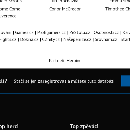
lder Scrolls
Jiří Procházka
Emma Sm
dome Come:
Conor McGregor
Timothée C
iverence
tování
|
Games.cz
|
Profigamers.cz
|
ZeStolu.cz
|
Osobnosti.cz
|
Kar
Fights.cz
|
Dokina.cz
|
CZhity.cz
|
Našepeníze.cz
|
Srovnám.cz
|
Star
Partneři: Heroine
li?
Stačí se jen
zaregistrovat
a můžete tuto databázi
op herci
Top zpěváci