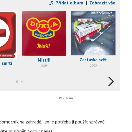
Přidat album
|
Zobrazit vše
Zastávka svět
Mistři!
i smrti
2003
2005
ý pomocník na zahradě, jen je potřeba ji použít správně
řitelný příběh Coco Chanel