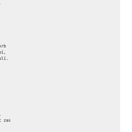


rb

í,

lí.



 zas
