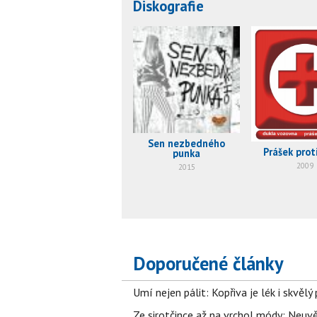
Diskografie
Sen nezbedného
Prášek prot
punka
2009
2015
Doporučené články
Umí nejen pálit: Kopřiva je lék i skvěl
Ze sirotčince až na vrchol módy: Neuvě