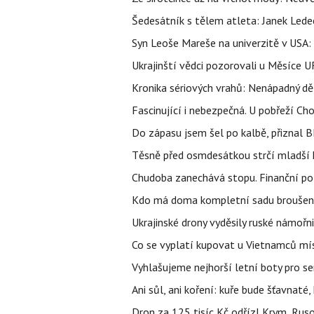
Šedesátník s tělem atleta: Janek Ledec
Syn Leoše Mareše na univerzitě v USA: 
Ukrajinští vědci pozorovali u Měsíce U
Kronika sériových vrahů: Nenápadný děln
Fascinující i nebezpečná. U pobřeží Ch
Do zápasu jsem šel po kalbě, přiznal
Těsně před osmdesátkou strčí mladší k
Chudoba zanechává stopu. Finanční pot
Kdo má doma kompletní sadu broušenýc
Ukrajinské drony vyděsily ruské námořni
Co se vyplatí kupovat u Vietnamců mís
Vyhlašujeme nejhorší letní boty pro sen
Ani sůl, ani koření: kuře bude šťavnaté
Dron za 125 tisíc Kč odřízl Krym, Rus