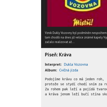
Vznik Dukly Vozovny byl podmíněn nespočtem n
tam chodili na dnes již velice známé kapely Vy
začalo realizovat až...
Píseň: Kráva
Interpret:
Dukla Vozovna
Album:
Cvičná jízda
Podojíme krávu co má jeden roh,

protože se stydí chodí sním za ro
Za rohem pak leží a pojídá tvaroc
a kráva jenom leží bučí stína sku