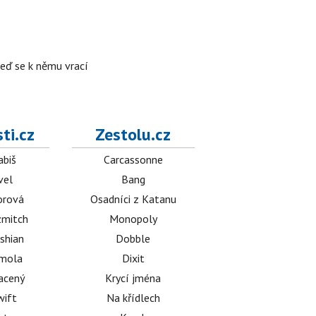
teď se k němu vrací
ti.cz
Zestolu.cz
abiš
Carcassonne
vel
Bang
orová
Osadníci z Katanu
mitch
Monopoly
shian
Dobble
émola
Dixit
acený
Krycí jména
wift
Na křídlech