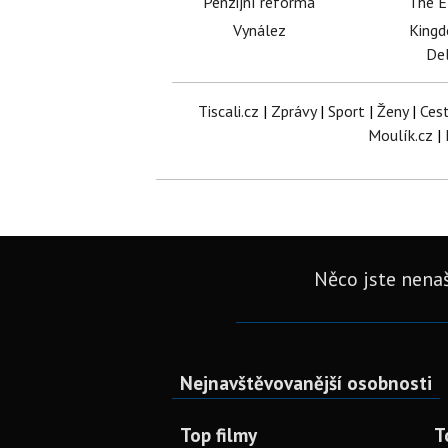
Penzijní reforma
The E
Vynález
King
Del
Tiscali.cz
|
Zprávy
|
Sport
|
Ženy
|
Ces
Moulík.cz
|
Něco jste nenaš
Nejnavštěvovanější osobnosti
Top filmy
T