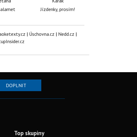
etana
Karak
halamet
Jízdenky, prosím!
aoketexty.cz
|
Úschovna.cz
|
Nedd.cz
|
tupInsider.cz
DOPLNIT
Top skupiny