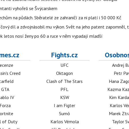
entanti vyhořeli se Švýcarskem
Čechům na půdách. Sběratelé ze zahraničí za ni platí i 50 000 Kč
íčový díl a zdvojnásobil mu výkon. Svět na jeho patent zapomněl, 
ěk letos nosí ženy po 60 a ruce v něm vypadají mladší
mes.cz
Fights.cz
Osobnos
ecenze
UFC
Andrej B
sin's Creed
Oktagon
Petr Pa
tarfield
Clash of The Stars
Hana Zag
GTA
PFL
Kazma Kaz
iablo IV
KSW
Kim Karda
Forza
I am Figter
Karlos V
ortnite
Sumó
Marek Ztr
l of Duty
Karlos Vémola
Taylor S