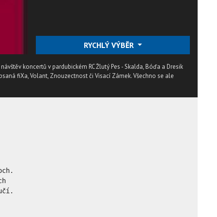
RYCHLÝ VÝBĚR
ávštěv koncertů v pardubickém RC Žlutý Pes - Skalda, Bóďa a Dresik
psaná fiXa, Volant, Znouzectnost či Visací Zámek. Všechno se ale
ch.

h

čí.
