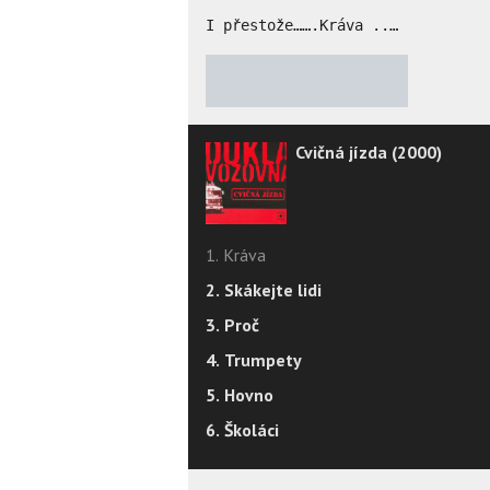
I přestože…….Kráva ..…
★
★
★
★
★
Cvičná jízda (2000)
1. Kráva
2. Skákejte lidi
3. Proč
4. Trumpety
5. Hovno
6. Školáci