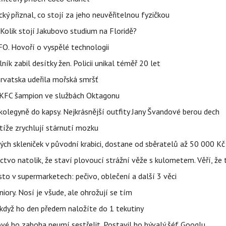
ký přiznal, co stojí za jeho neuvěřitelnou fyzičkou
Kolik stojí Jakubovo studium na Floridě?
FO. Hovoří o vyspělé technologii
ík zabil desítky žen. Policii unikal téměř 20 let
orvatska udeřila mořská smršť
 BKFC šampion ve službách Oktagonu
olegyně do kapsy. Nejkrásnější outfity Jany Švandové berou dech
íže zrychlují stárnutí mozku
h skleniček v původní krabici, dostane od sběratelů až 50 000 Kč
ctvo natolik, že staví plovoucí strážní věže s kulometem. Věří, že 
to v supermarketech: pečivo, oblečení a další 3 věci
iory. Nosí je všude, ale ohrožují se tím
, když ho den předem naložíte do 1 tekutiny
ové ho zaboha neumí sestřelit. Postavil ho bývalý šéf Googlu