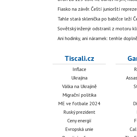
Fiasko na závěr. Čeští juniorští reprez
Tahle stará sklenička po babičce leží 
Sovětský inženýr odstranil z motoru kl
Ani hodinky, ani náramek: tenhle dopln
Tiscali.cz
Ga
Inflace
R
Ukrajina
Assas
Válka na Ukrajině
S
Migrační politika
ME ve fotbale 2024
D
Ruský prezident
Ceny energií
F
Evropská unie
Cal