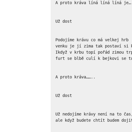
A proto kráva líná líná líná je….
Už dost

Podojíme krávu co má velkej hrb

venku je jí zima tak postaví si k
Ikdyž v krbu topí pořád zimou trp
furt se blbě culí k bejkovi se tu
A proto kráva……..

Už dost

Už nedojíme krávy není na to čas,
ale když budete chtít budem dojit