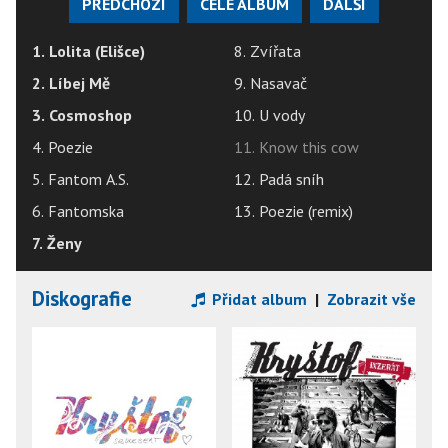
PŘEDCHOZÍ
CELÉ ALBUM
DALŠÍ
1. Lolita (Elišce)
8. Zvířata
2. Líbej Mě
9. Nasavač
3. Cosmoshop
10. U vody
4. Poezie
11. Know this cow
5. Fantom A.S.
12. Padá sníh
6. Fantomska
13. Poezie (remix)
7. Ženy
Diskografie
Přidat album
|
Zobrazit vše