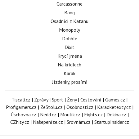
Carcassonne
Bang
Osadníci z Katanu
Monopoly
Dobble
Dixit
Krycí jména
Na křídlech
Karak
Jízdenky, prosím!
Tiscali.cz
|
Zprávy
|
Sport
|
Ženy
|
Cestování
|
Games.cz
|
Profigamers.cz
|
ZeStolu.cz
|
Osobnosti.cz
|
Karaoketexty.cz
|
Úschovna.cz
|
Nedd.cz
|
Moulík.cz
|
Fights.cz
|
Dokina.cz
|
CZhity.cz
|
Našepeníze.cz
|
Srovnám.cz
|
StartupInsider.cz