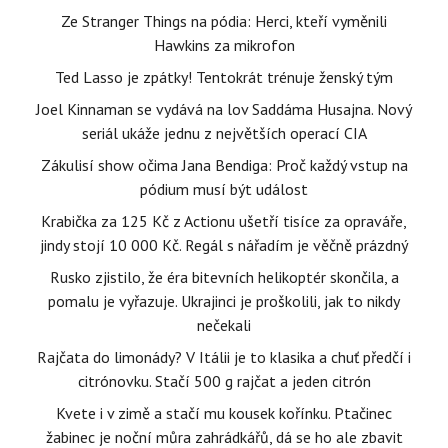
Ze Stranger Things na pódia: Herci, kteří vyměnili
Hawkins za mikrofon
Ted Lasso je zpátky! Tentokrát trénuje ženský tým
Joel Kinnaman se vydává na lov Saddáma Husajna. Nový
seriál ukáže jednu z největších operací CIA
Zákulisí show očima Jana Bendiga: Proč každý vstup na
pódium musí být událost
Krabička za 125 Kč z Actionu ušetří tisíce za opraváře,
jindy stojí 10 000 Kč. Regál s nářadím je věčně prázdný
Rusko zjistilo, že éra bitevních helikoptér skončila, a
pomalu je vyřazuje. Ukrajinci je proškolili, jak to nikdy
nečekali
Rajčata do limonády? V Itálii je to klasika a chuť předčí i
citrónovku. Stačí 500 g rajčat a jeden citrón
Kvete i v zimě a stačí mu kousek kořínku. Ptačinec
žabinec je noční můra zahrádkářů, dá se ho ale zbavit