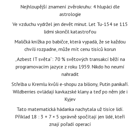
Nejhloupější znamení zvěrokruhu: 4 hlupáci dle
astrologie
Ve vzduchu vydržel jen devět minut. Let Tu-154 se 115
lidmi skončil katastrofou
Maličká knížka po babičce, která vypadá, že se každou
chvíli rozpadne, může mít cenu tisíců korun
„Azbest IT světa“: 70 % světových transakcí běží na
programovacím jazyce z roku 1959. Nikdo ho neumí
nahradit
Střelba u Kremlu kvůli e-shopu za biliony, Putin panikaří.
Wildberries ovládají kavkazské klany a teď po něm jde i
Kyjev
Tato matematická hádanka nachytala už tisíce lidí.
Příklad 18 : 3 + 7 × 5 správně spočítají jen lidé, kteří
znají pořadí operací