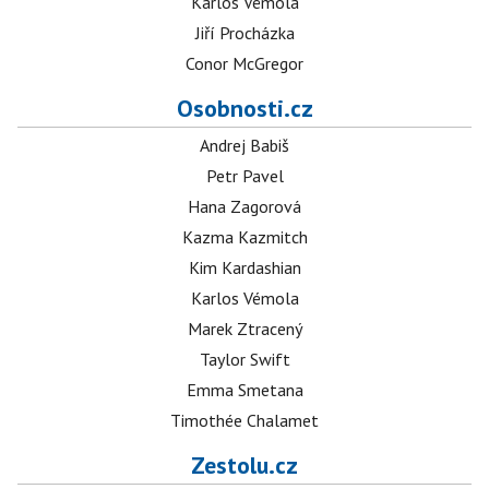
Karlos Vémola
Jiří Procházka
Conor McGregor
Osobnosti.cz
Andrej Babiš
Petr Pavel
Hana Zagorová
Kazma Kazmitch
Kim Kardashian
Karlos Vémola
Marek Ztracený
Taylor Swift
Emma Smetana
Timothée Chalamet
Zestolu.cz