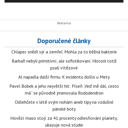
Doporučené články
Chlapec snědl sýr a zemřel. Mohla za to běžná bakterie
Barbaři nebyli primitivní, ale sofistikovaní. Historii totiž
psali vítězové
AI napadla další firmu. K incidentu došlo u Mety
Pavel Bobek a jeho největší hit: Píseň „Veď mě dál, cesto
má“ se původně jmenovala Rododendron
Odlehčete v létě svým nohám aneb tipy na vzdušné
pánské boty
Hovězí maso stojí za 41 procenty odlesňování planety,
ukazuje nová studie