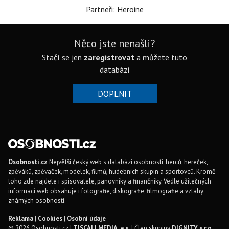
Partneři: Heroine
Něco jste nenašli?
Stačí se jen
zaregistrovat
a můžete tuto
databázi
DOPLNIT
Osobnosti.cz
Největší český web s databází osobností, herců, hereček,
zpěváků, zpěvaček, modelek, filmů, hudebních skupin a sportovců. Kromě
toho zde najdete i spisovatele, panovníky a finančníky. Vedle užitečných
informací web obsahuje i fotografie, diskografie, filmografie a vztahy
známých osobností.
Reklama
|
Cookies
|
Osobní údaje
© 2026 Osobnosti.cz |
TISCALI MEDIA, a.s.
| Člen skupiny
DIGNITY, s.r.o.