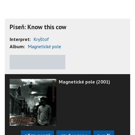
Píseň: Know this cow
Interpret:
Kryštof
Album:
Magnetické pole
★
★
★
★
★
Magnetické pole (2001)