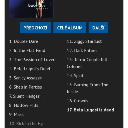
PŘEDCHOZÍ
CELÉ ALBUM
DALŠÍ
1. Double Dare
11. Ziggy Stardust
2. In the Flat Field
12. Dark Entries
3. The Passion of Lovers
13. Terror Couple Kill
Colonel
4. Bela Lugosi's Dead
14. Spirit
5. Sanity Assassin
15. Burning From The
6. She's in Parties
Inside
7. Silent Hedges
16. Crowds
8. Hollow Hills
17. Bela Lugosi is dead
9. Mask
10. Kick In the Eye