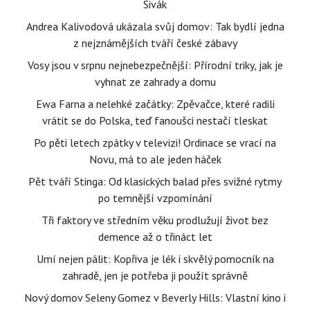
Sivák
Andrea Kalivodová ukázala svůj domov: Tak bydlí jedna
z nejznámějších tváří české zábavy
Vosy jsou v srpnu nejnebezpečnější: Přírodní triky, jak je
vyhnat ze zahrady a domu
Ewa Farna a nelehké začátky: Zpěvačce, které radili
vrátit se do Polska, teď fanoušci nestačí tleskat
Po pěti letech zpátky v televizi! Ordinace se vrací na
Novu, má to ale jeden háček
Pět tváří Stinga: Od klasických balad přes svižné rytmy
po temnější vzpomínání
Tři faktory ve středním věku prodlužují život bez
demence až o třináct let
Umí nejen pálit: Kopřiva je lék i skvělý pomocník na
zahradě, jen je potřeba ji použít správně
Nový domov Seleny Gomez v Beverly Hills: Vlastní kino i