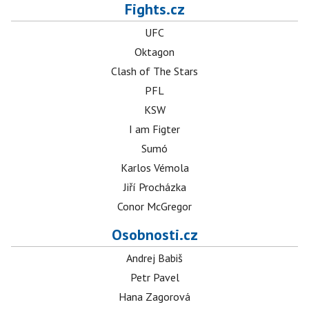
Fights.cz
UFC
Oktagon
Clash of The Stars
PFL
KSW
I am Figter
Sumó
Karlos Vémola
Jiří Procházka
Conor McGregor
Osobnosti.cz
Andrej Babiš
Petr Pavel
Hana Zagorová