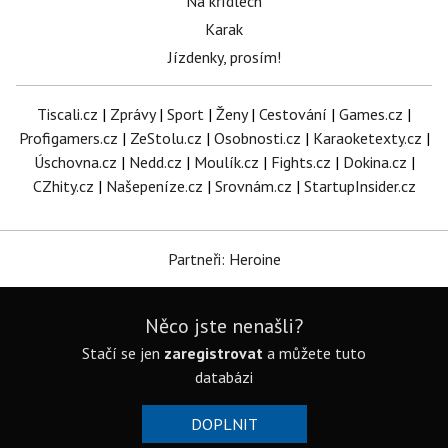
Na křídlech
Karak
Jízdenky, prosím!
Tiscali.cz
|
Zprávy
|
Sport
|
Ženy
|
Cestování
|
Games.cz
|
Profigamers.cz
|
ZeStolu.cz
|
Osobnosti.cz
|
Karaoketexty.cz
|
Úschovna.cz
|
Nedd.cz
|
Moulík.cz
|
Fights.cz
|
Dokina.cz
|
CZhity.cz
|
Našepeníze.cz
|
Srovnám.cz
|
StartupInsider.cz
Partneři: Heroine
Něco jste nenašli?
Stačí se jen
zaregistrovat
a můžete tuto
databázi
DOPLNIT