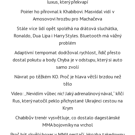
luxus, který překvapí
Poirier ho přirovnal k Khabibovi. Masvidal vidí v
Amosovovi hrozbu pro Machačeva
Stále více lidí opět spoléhá na drátová sluchátka,
Ronaldo, Dua Lipa i Harry Styles. Bluetooth má vážný
problém
Adaptivní tempomat dodržoval rychlost, řidič přesto
dostal pokutu a body. Chyba je v odstupu, který si auto
samo zvolí
Návrat po těžkém KO. Proč je hlava větší brzdou než
tělo
Video: „Nevidím vůbec nic! Jaký adrenalinový nával,“ křičí
Rus, který natočil peklo přichystané Ukrajinci cestou na
Krym
Chabibův trenér vysvětluje, co dostalo dagestánské
MMA bojovníky na vrchol
Proč být skvělý boxer v MMA nestačí. Hrozba takedownu