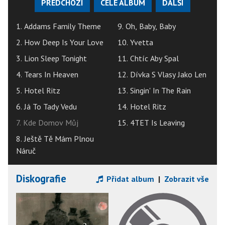
PŘEDCHOZÍ
CELÉ ALBUM
DALŠÍ
1. Addams Family Theme
9. Oh, Baby, Baby
2. How Deep Is Your Love
10. Yvetta
3. Lion Sleep Tonight
11. Chtíc Aby Spal
4. Tears In Heaven
12. Dívka S Vlasy Jako Len
5. Hotel Ritz
13. Singin' In The Rain
6. Já To Tady Vedu
14. Hotel Ritz
7. Kde Domov Můj
15. 4TET Is Leaving
8. Ještě Tě Mám Plnou
Náruč
Diskografie
Přidat album
|
Zobrazit vše