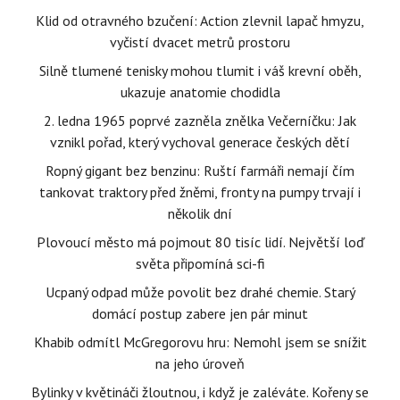
Klid od otravného bzučení: Action zlevnil lapač hmyzu,
vyčistí dvacet metrů prostoru
Silně tlumené tenisky mohou tlumit i váš krevní oběh,
ukazuje anatomie chodidla
2. ledna 1965 poprvé zazněla znělka Večerníčku: Jak
vznikl pořad, který vychoval generace českých dětí
Ropný gigant bez benzinu: Ruští farmáři nemají čím
tankovat traktory před žněmi, fronty na pumpy trvají i
několik dní
Plovoucí město má pojmout 80 tisíc lidí. Největší loď
světa připomíná sci-fi
Ucpaný odpad může povolit bez drahé chemie. Starý
domácí postup zabere jen pár minut
Khabib odmítl McGregorovu hru: Nemohl jsem se snížit
na jeho úroveň
Bylinky v květináči žloutnou, i když je zaléváte. Kořeny se