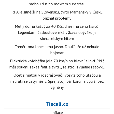
mohou dusit v mokrém substrátu
RFA je silnější na Slovensku, tvrdí Marhanský. V Česku
přiznal problémy
Měl ji doma každý za 40 Kčs, dnes má cenu tisíců:
Legendární československá výbava obýváku je
sběratelským hitem
Trenér Jona Jonese má jasno. Doufá, že už nebude
bojovat
Elektrická koloběžka jela 70 km/h po hlavní silnici. Řidič
měl soudní zákaz řídit a tvrdil, že stroj zvládne i stovku
Ocet s mátou v rozprašovači: vosy z toho utečou a
nevrátí se celý měsíc. Sprej stojí pár korun a vydrží bez
výměny
Tiscali.cz
Inflace