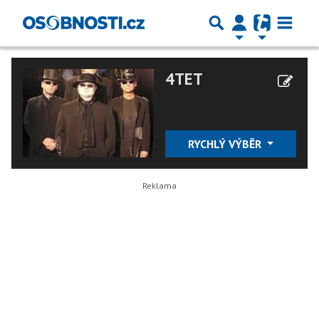
4TET
RYCHLÝ VÝBĚR