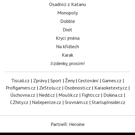
Osadníci z Katanu
Monopoly
Dobble
Dixit
Krycí jména
Na křídlech
Karak
Jízdenky, prosím!
Tiscali.cz
|
Zprávy
|
Sport
|
Ženy
|
Cestování
|
Games.cz
|
Profigamers.cz
|
ZeStolu.cz
|
Osobnosti.cz
|
Karaoketexty.cz
|
Úschovna.cz
|
Nedd.cz
|
Moulík.cz
|
Fights.cz
|
Dokina.cz
|
CZhity.cz
|
Našepeníze.cz
|
Srovnám.cz
|
StartupInsider.cz
Partneři: Heroine