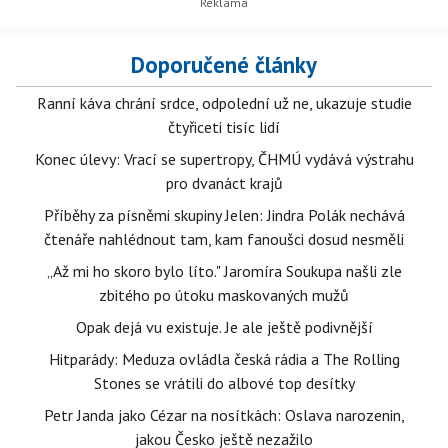
Doporučené články
Ranní káva chrání srdce, odpolední už ne, ukazuje studie
čtyřiceti tisíc lidí
Konec úlevy: Vrací se supertropy, ČHMÚ vydává výstrahu
pro dvanáct krajů
Příběhy za písněmi skupiny Jelen: Jindra Polák nechává
čtenáře nahlédnout tam, kam fanoušci dosud nesměli
„Až mi ho skoro bylo líto." Jaromíra Soukupa našli zle
zbitého po útoku maskovaných mužů
Opak dejá vu existuje. Je ale ještě podivnější
Hitparády: Meduza ovládla česká rádia a The Rolling
Stones se vrátili do albové top desítky
Petr Janda jako Cézar na nosítkách: Oslava narozenin,
jakou Česko ještě nezažilo