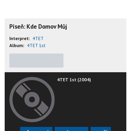
Píseň: Kde Domov Můj
Interpret:
4TET
Album:
4TET 1st
★
★
★
★
★
4TET 1st (2004)