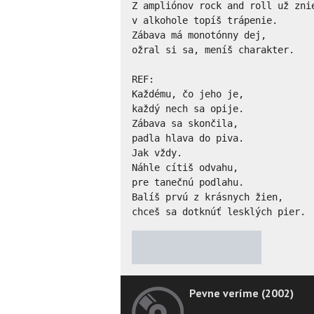
Z ampliónov rock and roll už znie
v alkohole topíš trápenie. 

Zábava má monotónny dej, 

ožral si sa, meníš charakter. 

REF: 

Každému, čo jeho je, 

každý nech sa opije. 

Zábava sa skončila, 

padla hlava do piva. 

Jak vždy. 

Náhle cítiš odvahu, 

pre tanečnú podlahu. 

Balíš prvú z krásnych žien, 

chceš sa dotknúť lesklých pier.
★
★
★
★
★
Pevne veríme (2002)