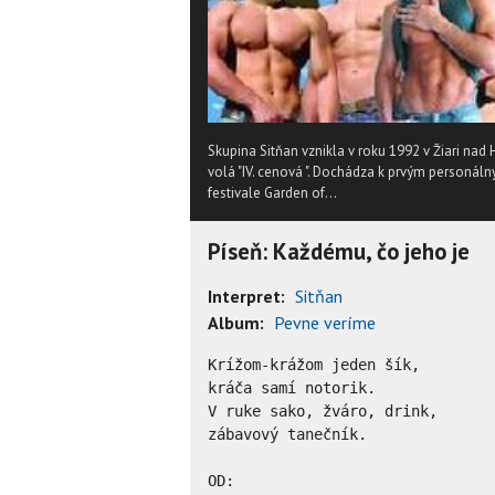
Skupina Sitňan vznikla v roku 1992 v Žiari na
volá "IV. cenová ". Dochádza k prvým personál
festivale Garden of...
Píseň: Každému, čo jeho je
Interpret:
Sitňan
Album:
Pevne veríme
Krížom-krážom jeden šík, 

kráča samí notorik. 

V ruke sako, žváro, drink, 

zábavový tanečník. 

OD: 
