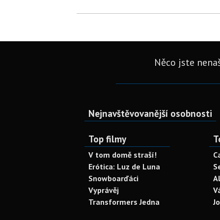
Něco jste nenaš
Nejnavštěvovanější osobnosti
Top filmy
T
V tom domě straší!
C
Erótica: Luz de Luna
S
Snowboarďáci
A
Vyprávěj
V
Transformers Jedna
J