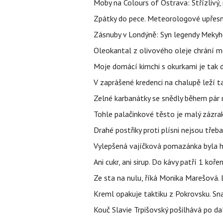
Moby na Colours of Ostrava: Střízlivý, 
Zpátky do pece. Meteorologové upřesn
Zásnuby v Londýně: Syn legendy Mekyho
Oleokantal z olivového oleje chrání m
Moje domácí kimchi s okurkami je tak d
V zaprášené kredenci na chalupě leží t
Zelné karbanátky se snědly během pár min
Tohle palačinkové těsto je malý zázrak
Drahé postřiky proti plísni nejsou třeba
Vylepšená vajíčková pomazánka byla hv
Ani cukr, ani sirup. Do kávy patří 1 kořen
Ze sta na nulu, říká Monika Marešová. 
Kreml opakuje taktiku z Pokrovsku. Sna
Kouč Slavie Trpišovský pošilhává po dalš