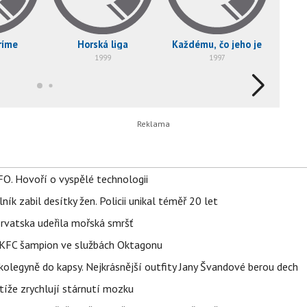
ríme
Horská liga
Každému, čo jeho je
1999
1997
FO. Hovoří o vyspělé technologii
ík zabil desítky žen. Policii unikal téměř 20 let
orvatska udeřila mořská smršť
 BKFC šampion ve službách Oktagonu
olegyně do kapsy. Nejkrásnější outfity Jany Švandové berou dech
íže zrychlují stárnutí mozku