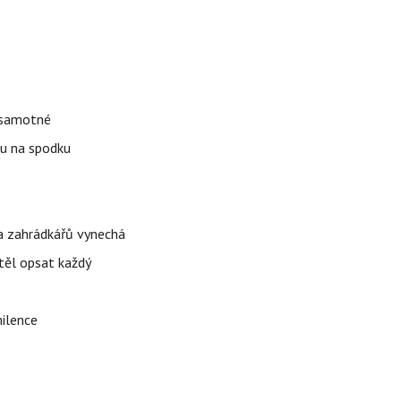
k samotné
ku na spodku
ina zahrádkářů vynechá
těl opsat každý
milence