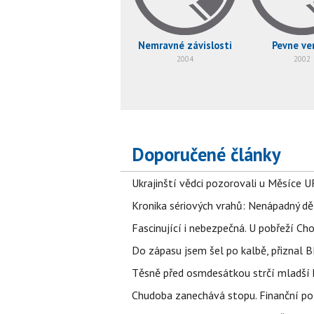
Nemravné závislosti
Pevne ve
2004
2002
Doporučené články
Ukrajinští vědci pozorovali u Měsíce U
Kronika sériových vrahů: Nenápadný děln
Fascinující i nebezpečná. U pobřeží Ch
Do zápasu jsem šel po kalbě, přiznal
Těsně před osmdesátkou strčí mladší k
Chudoba zanechává stopu. Finanční pot