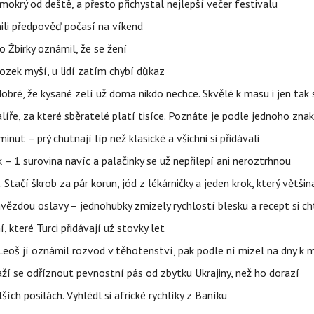
mokrý od deště, a přesto přichystal nejlepší večer festivalu
ili předpověď počasí na víkend
 Žbirky oznámil, že se žení
ozek myší, u lidí zatím chybí důkaz
obré, že kysané zelí už doma nikdo nechce. Skvělé k masu i jen ta
alíře, za které sběratelé platí tisíce. Poznáte je podle jednoho zna
ut – prý chutnají líp než klasické a všichni si přidávali
 – 1 surovina navíc a palačinky se už nepřilepí ani neroztrhnou
. Stačí škrob za pár korun, jód z lékárničky a jeden krok, který větš
ězdou oslavy – jednohubky zmizely rychlostí blesku a recept si ch
í, které Turci přidávají už stovky let
Leoš jí oznámil rozvod v těhotenství, pak podle ní mizel na dny k 
ží se odříznout pevnostní pás od zbytku Ukrajiny, než ho dorazí
ích posilách. Vyhlédl si africké rychlíky z Baníku