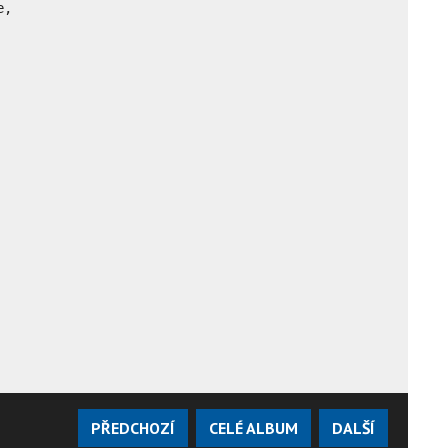
, 

PŘEDCHOZÍ
CELÉ ALBUM
DALŠÍ