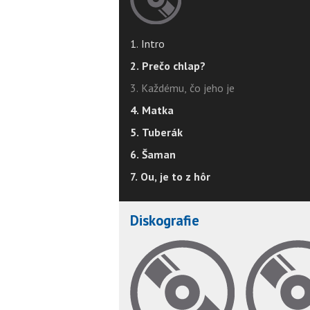
1. Intro
2. Prečo chlap?
3. Každému, čo jeho je
4. Matka
5. Tuberák
6. Šaman
7. Ou, je to z hôr
Diskografie