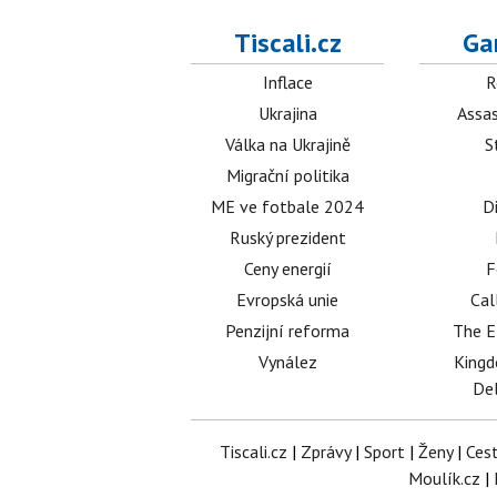
Tiscali.cz
Ga
Inflace
R
Ukrajina
Assas
Válka na Ukrajině
S
Migrační politika
ME ve fotbale 2024
D
Ruský prezident
Ceny energií
F
Evropská unie
Cal
Penzijní reforma
The E
Vynález
King
Del
Tiscali.cz
|
Zprávy
|
Sport
|
Ženy
|
Ces
Moulík.cz
|