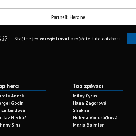
Partneři: Heroine
li?
Stačí se jen
zaregistrovat
a můžete tuto databázi
op herci
Top zpěváci
arole André
Miley Cyrus
ergei Godin
Hana Zagorová
lice Jandová
Shakira
áclav Neckář
Helena Vondráčková
ohnny Sins
Maria Baimler