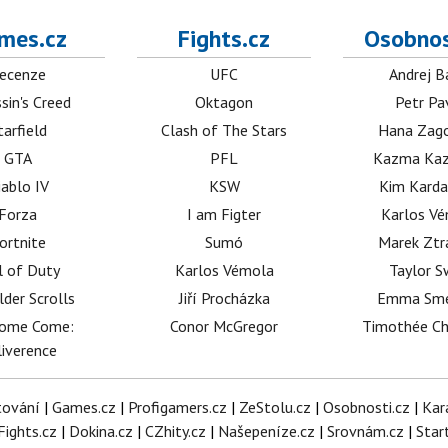
mes.cz
Fights.cz
Osobnos
ecenze
UFC
Andrej B
sin's Creed
Oktagon
Petr Pa
tarfield
Clash of The Stars
Hana Zag
GTA
PFL
Kazma Kaz
iablo IV
KSW
Kim Karda
Forza
I am Figter
Karlos V
ortnite
Sumó
Marek Ztr
l of Duty
Karlos Vémola
Taylor S
lder Scrolls
Jiří Procházka
Emma Sm
dome Come:
Conor McGregor
Timothée C
iverence
tování
|
Games.cz
|
Profigamers.cz
|
ZeStolu.cz
|
Osobnosti.cz
|
Kar
Fights.cz
|
Dokina.cz
|
CZhity.cz
|
Našepeníze.cz
|
Srovnám.cz
|
Star