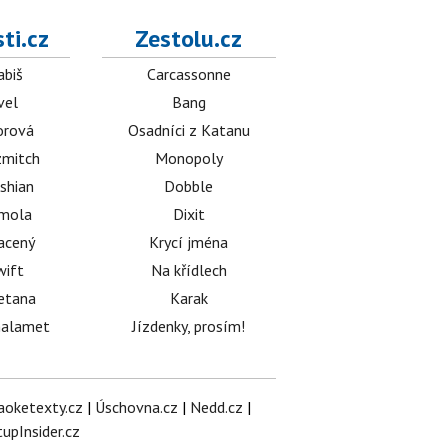
ti.cz
Zestolu.cz
abiš
Carcassonne
vel
Bang
orová
Osadníci z Katanu
mitch
Monopoly
shian
Dobble
émola
Dixit
acený
Krycí jména
wift
Na křídlech
etana
Karak
halamet
Jízdenky, prosím!
aoketexty.cz
|
Úschovna.cz
|
Nedd.cz
|
tupInsider.cz