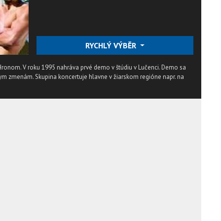
RYCHLÝ VÝBĚR
d Hronom. V roku 1995 nahráva prvé demo v štúdiu v Lučenci. Demo sa
nym zmenám. Skupina koncertuje hlavne v žiarskom regióne napr. na