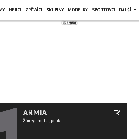
MY
HERCI
ZPĚVÁCI
SKUPINY
MODELKY
SPORTOVCI
DALŠÍ
ARMIA
Žánry:
metal
,
punk