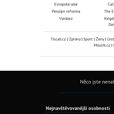
Evropská unie
Cal
Penzijní reforma
The E
Vynález
King
Del
Tiscali.cz
|
Zprávy
|
Sport
|
Ženy
|
Ces
Moulík.cz
|
Něco jste nenaš
Nejnavštěvovanější osobnosti