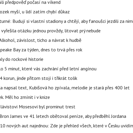
ili předpověď počasí na víkend
ozek myší, u lidí zatím chybí důkaz
urné: Budují si vlastní stadiony a chtějí, aby fanoušci jezdili za nim
 vyřešila otázku jednou provždy, litovat prý nebude
Alkohol, závislost, ticho a návrat k hudbě
apeake Bay za týden, dnes to trvá přes rok
ly do rockové historie
o 5 minut, které vás zachrání před letní angínou
orun, jinde přitom stojí i třikrát tolik
napsal text, Kubišová ho zpívala, melodie je stará přes 400 let
k. Měl ho zmínit i v knize
 Slávistovi Mosesovi byl prominut trest
LeBron James ve 41 letech obětoval peníze, aby předběhl Jordana
0 nových aut najednou: Zde je přehled všech, které v Česku uvidí