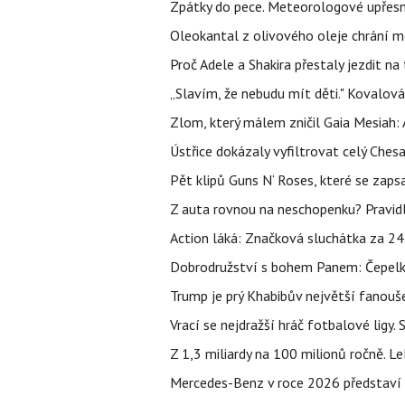
Zpátky do pece. Meteorologové upřesn
Oleokantal z olivového oleje chrání m
Proč Adele a Shakira přestaly jezdit na t
„Slavím, že nebudu mít děti." Kovalová
Zlom, který málem zničil Gaia Mesiah: 
Ústřice dokázaly vyfiltrovat celý Ches
Pět klipů Guns N‘ Roses, které se zapsa
Z auta rovnou na neschopenku? Pravidl
Action láká: Značková sluchátka za 244 k
Dobrodružství s bohem Panem: Čepelka 
Trump je prý Khabibův největší fanouše
Vrací se nejdražší hráč fotbalové ligy.
Z 1,3 miliardy na 100 milionů ročně. 
Mercedes-Benz v roce 2026 představí 1