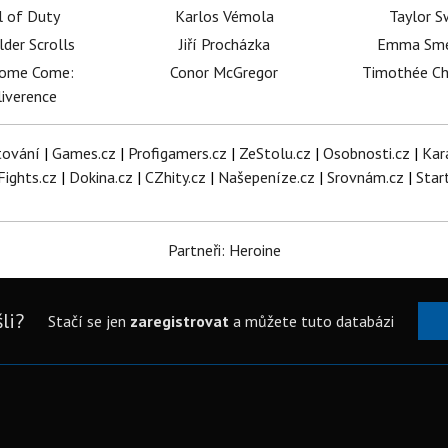
l of Duty
Karlos Vémola
Taylor S
lder Scrolls
Jiří Procházka
Emma Sm
dome Come:
Conor McGregor
Timothée C
iverence
tování
|
Games.cz
|
Profigamers.cz
|
ZeStolu.cz
|
Osobnosti.cz
|
Kar
Fights.cz
|
Dokina.cz
|
CZhity.cz
|
Našepeníze.cz
|
Srovnám.cz
|
Star
Partneři: Heroine
li?
Stačí se jen
zaregistrovat
a můžete tuto databázi