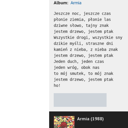
Album:
Armia
Jeszcze noc, jeszcze czas

płonie ziemia, płonie las

dziwne słowo, tajny znak

jestem drzewo, jestem ptak

Wszystkie drogi, wszystkie sny

dzikie myśli, straszne dni

kamień z nieba, z nieba znak

jestem drzewo, jestem ptak

Jeden duch, jeden czas

jeden wróg, obok nas

to mój smutek, to mój znak

jestem drzewo, jestem ptak

ho!
★
★
★
★
★
Armia (1988)