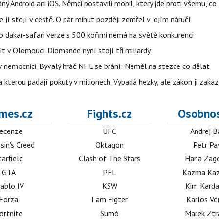
ý Android ani iOS. Němci postavili mobil, který jde proti všemu, co
 jí stojí v cestě. O pár minut později zemřel v jejím náručí
eho dakar-safari verze s 500 koňmi nemá na světě konkurenci
t v Olomouci. Diomande nyní stojí tři miliardy.
l v nemocnici. Bývalý hráč NHL se brání: Neměl na stezce co dělat
a kterou padají pokuty v milionech. Vypadá hezky, ale zákon ji zakaz
mes.cz
Fights.cz
Osobnos
ecenze
UFC
Andrej B
sin's Creed
Oktagon
Petr Pa
tarfield
Clash of The Stars
Hana Zag
GTA
PFL
Kazma Kaz
iablo IV
KSW
Kim Karda
Forza
I am Figter
Karlos V
ortnite
Sumó
Marek Ztr