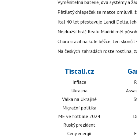
Vyměnitelná baterie, dva systémy a žádn
Pětiletý chlapeček se matce omluvil, že
Ital 40 let přestavuje Lancii Delta. J
Nejdražší hráč Realu Madrid měl působi
Chára srazil na kole běžce, ten skonči
Na českých zahradách roste rostlina, z
Tiscali.cz
Ga
Inflace
R
Ukrajina
Assas
Válka na Ukrajině
S
Migrační politika
ME ve fotbale 2024
D
Ruský prezident
Ceny energií
F