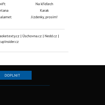
wift
Na křídlech
etana
Karak
halamet
Jízdenky, prosím!
aoketexty.cz
|
Úschovna.cz
|
Nedd.cz
|
tupInsider.cz
DOPLNIT