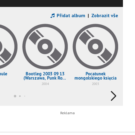
Přidat album
|
Zobrazit vše
hule
Bootleg 2003 09 13
Pocałunek
Sou
(Warszawa, Punk Rock
mongolskiego księcia
Later)
2004
2003