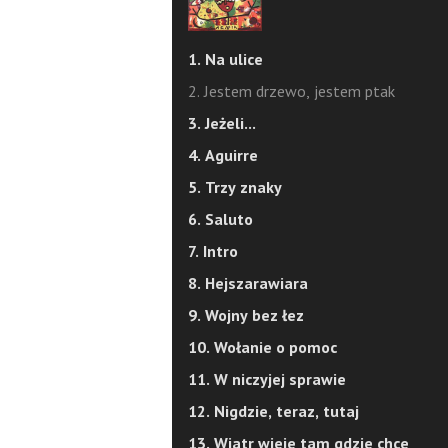
1. Na ulice
2. Jestem drzewo, jestem ptak
3. Jeżeli...
4. Aguirre
5. Trzy znaky
6. Saluto
7. Intro
8. Hejszarawiara
9. Wojny bez łez
10. Wołanie o pomoc
11. W niczyjej sprawie
12. Nigdzie, teraz, tutaj
13. Wiatr wieje tam gdzie chce