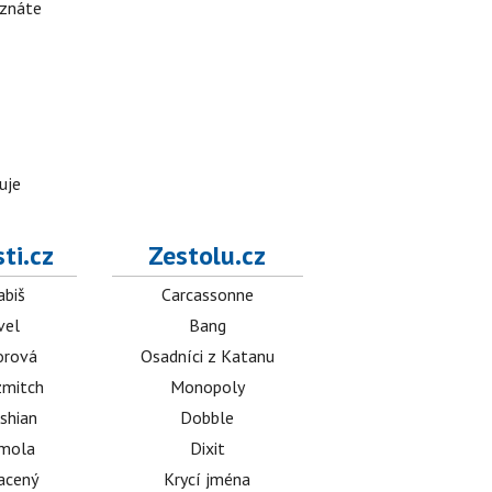
 znáte
uje
ti.cz
Zestolu.cz
abiš
Carcassonne
vel
Bang
orová
Osadníci z Katanu
mitch
Monopoly
shian
Dobble
émola
Dixit
acený
Krycí jména