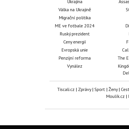
Ukrajina
Assas
Válka na Ukrajině
S
Migrační politika
ME ve fotbale 2024
D
Ruský prezident
Ceny energií
F
Evropská unie
Cal
Penzijní reforma
The E
Vynález
King
Del
Tiscali.cz
|
Zprávy
|
Sport
|
Ženy
|
Ces
Moulík.cz
|