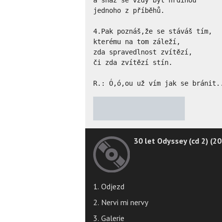
jednoho z příběhů.

4.Pak poznáš,že se stáváš tím,

kterému na tom záleží,

zda spravedlnost zvítězí,

či zda zvítězí stín.

R.: Ó,ó,ou už vím jak se bránit.
★
★
★
★
★
30 let Odyssey (cd 2) (2
1. Odjezd
2. Nervi mi nervy
3. Galerie