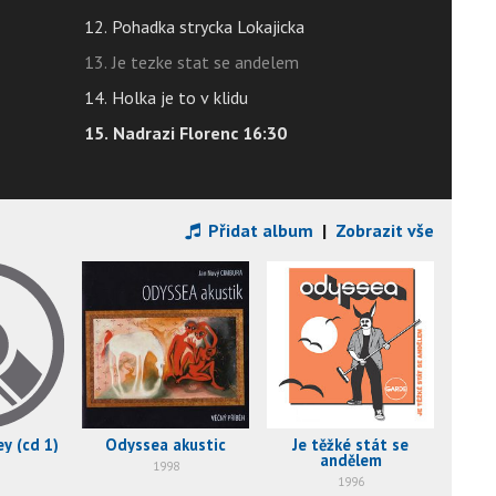
12. Pohadka strycka Lokajicka
13. Je tezke stat se andelem
14. Holka je to v klidu
15. Nadrazi Florenc 16:30
Přidat album
|
Zobrazit vše
y (cd 1)
Odyssea akustic
Je těžké stát se
andělem
1998
1996