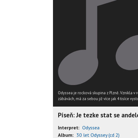
Odyssea je rocková skupina z Plzně. Vznikla v
zábávách, má za sebou již více jak 4 tisíce vys
Píseň: Je tezke stat se ande
Interpret:
Odyssea
Album:
30 let Odyssey (cd 2)