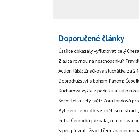
Doporučené články
Ústřice dokázaly vyfiltrovat celý Ches
Z auta rovnou na neschopenku? Pravidl
Action láká: Značková sluchátka za 244 k
Dobrodružství s bohem Panem: Čepelka 
Kuchařová vyšla z podniku a auto nikde.
Sedm let a celý svět: Zora Jandová pr
Byl jsem celý od krve, měl jsem strach
Petra Černocká přiznala, co dostává o
Srpen převrátí život třem znamením na