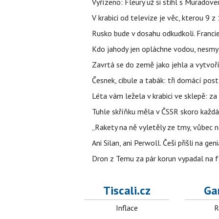
Vyřízeno: Fleury už si stihl s Murado
V krabici od televize je věc, kterou 9 
Rusko bude v dosahu odkudkoli. Franci
Kdo jahody jen opláchne vodou, nesmyje
Zavrtá se do země jako jehla a vytvoř
Česnek, cibule a tabák: tři domácí pos
Léta vám ležela v krabici ve sklepě: z
Tuhle skříňku měla v ČSSR skoro každá
„Rakety na ně vyletěly ze tmy, vůbec ná
Ani Silan, ani Perwoll. Češi přišli na ge
Dron z Temu za pár korun vypadal na fo
Tiscali.cz
Ga
Inflace
R