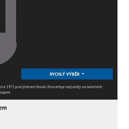
RYCHLÝ VÝBĚR
 roce 1972 pod jménem Koule. Koncertuje nejčastěji na tanečních
toupení.
lem