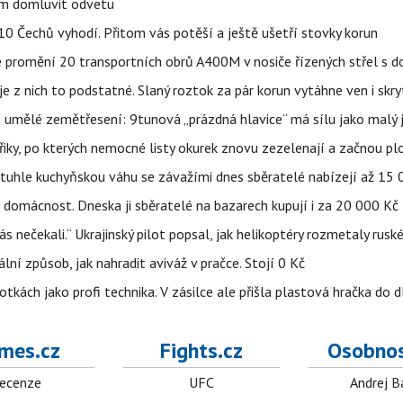
vem domluvit odvetu
z 10 Čechů vyhodí. Přitom vás potěší a ještě ušetří stovky korun
e promění 20 transportních obrů A400M v nosiče řízených střel s
 z nich to podstatné. Slaný roztok za pár korun vytáhne ven i skry
í umělé zemětřesení: 9tunová „prázdná hlavice“ má sílu jako malý 
třiky, po kterých nemocné listy okurek znovu zezelenají a začnou pl
a tuhle kuchyňskou váhu se závažími dnes sběratelé nabízejí až 15
 domácnost. Dneska ji sběratelé na bazarech kupují i za 20 000 Kč
s nečekali.“ Ukrajinský pilot popsal, jak helikoptéry rozmetaly rusk
niální způsob, jak nahradit aviváž v pračce. Stojí 0 Kč
tkách jako profi technika. V zásilce ale přišla plastová hračka do 
mes.cz
Fights.cz
Osobnos
ecenze
UFC
Andrej B