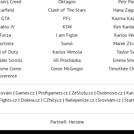
sin's Creed
Oktagon
Petr Pa
tarfield
Clash of The Stars
Hana Zag
GTA
PFL
Kazma Kaz
iablo IV
KSW
Kim Karda
Forza
I am Figter
Karlos V
ortnite
Sumó
Marek Ztr
l of Duty
Karlos Vémola
Taylor S
lder Scrolls
Jiří Procházka
Emma Sm
dome Come:
Conor McGregor
Timothée C
iverence
tování
|
Games.cz
|
Profigamers.cz
|
ZeStolu.cz
|
Osobnosti.cz
|
Kar
Fights.cz
|
Dokina.cz
|
CZhity.cz
|
Našepeníze.cz
|
Srovnám.cz
|
Star
Partneři: Heroine