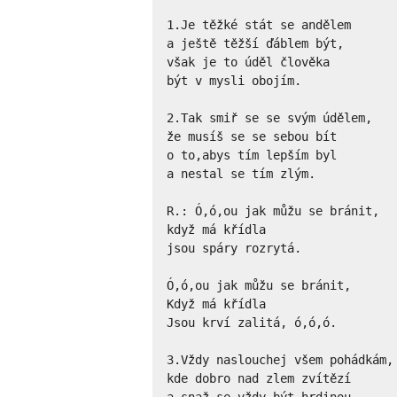
1.Je těžké stát se andělem

a ještě těžší ďáblem být,

však je to úděl člověka

být v mysli obojím.

2.Tak smiř se se svým údělem,

že musíš se se sebou bít

o to,abys tím lepším byl

a nestal se tím zlým.

R.: Ó,ó,ou jak můžu se bránit,

když má křídla

jsou spáry rozrytá.

Ó,ó,ou jak můžu se bránit,

Když má křídla

Jsou krví zalitá, ó,ó,ó.

3.Vždy naslouchej všem pohádkám,

kde dobro nad zlem zvítězí

a snaž se vždy být hrdinou
