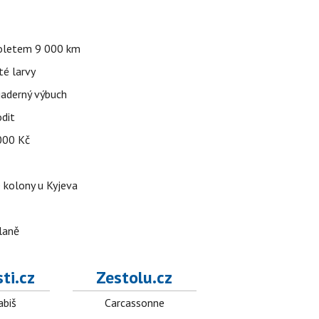
 doletem 9 000 km
té larvy
jaderný výbuch
odit
 000 Kč
é kolony u Kyjeva
dlaně
ti.cz
Zestolu.cz
abiš
Carcassonne