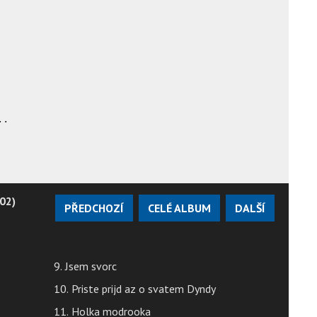
..
002)
PŘEDCHOZÍ
CELÉ ALBUM
DALŠÍ
9. Jsem svorc
10. Priste prijd az o svatem Dyndy
11. Holka modrooka