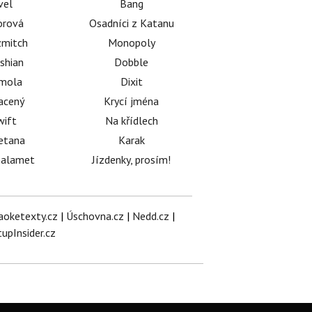
vel
Bang
orová
Osadníci z Katanu
mitch
Monopoly
shian
Dobble
émola
Dixit
acený
Krycí jména
wift
Na křídlech
etana
Karak
halamet
Jízdenky, prosím!
aoketexty.cz
|
Úschovna.cz
|
Nedd.cz
|
tupInsider.cz