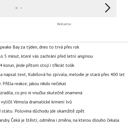
apeake Bay za týden, dnes to trvá přes rok
o 5 minut, které vás zachrání před letní angínou
orun, jinde přitom stojí i třikrát tolik
napsal text, Kubišová ho zpívala, melodie je stará přes 400 let
 Přišla reakce, jakou nikdo nečekal
ozradila, co pro ni vnučka skutečně znamená
, vylíčil Vémola dramatické krmení lvů
d státu: Polovina důchodu jde okamžitě zpět
ruby. Čeká je štěstí, odměna i změna, na kterou dlouho čekala