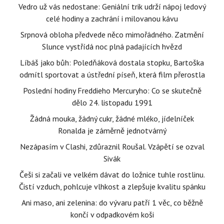
Vedro už vás nedostane: Geniální trik udrží nápoj ledový
celé hodiny a zachrání i milovanou kávu
Srpnová obloha předvede něco mimořádného. Zatmění
Slunce vystřídá noc plná padajících hvězd
Líbáš jako bůh: Poledňáková dostala stopku, Bartoška
odmítl sportovat a ústřední píseň, která film přerostla
Poslední hodiny Freddieho Mercuryho: Co se skutečně
dělo 24. listopadu 1991
Žádná mouka, žádný cukr, žádné mléko, jídelníček
Ronalda je záměrně jednotvárný
Nezápasím v Clashi, zdůraznil Roušal. Vzápětí se ozval
Sivák
Češi si začali ve velkém dávat do ložnice tuhle rostlinu.
Čistí vzduch, pohlcuje vlhkost a zlepšuje kvalitu spánku
Ani maso, ani zelenina: do vývaru patří 1 věc, co běžně
končí v odpadkovém koši