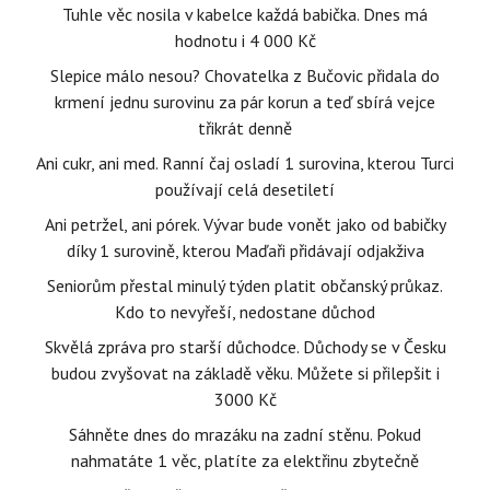
Tuhle věc nosila v kabelce každá babička. Dnes má
hodnotu i 4 000 Kč
Slepice málo nesou? Chovatelka z Bučovic přidala do
krmení jednu surovinu za pár korun a teď sbírá vejce
třikrát denně
Ani cukr, ani med. Ranní čaj osladí 1 surovina, kterou Turci
používají celá desetiletí
Ani petržel, ani pórek. Vývar bude vonět jako od babičky
díky 1 surovině, kterou Maďaři přidávají odjakživa
Seniorům přestal minulý týden platit občanský průkaz.
Kdo to nevyřeší, nedostane důchod
Skvělá zpráva pro starší důchodce. Důchody se v Česku
budou zvyšovat na základě věku. Můžete si přilepšit i
3000 Kč
Sáhněte dnes do mrazáku na zadní stěnu. Pokud
nahmatáte 1 věc, platíte za elektřinu zbytečně