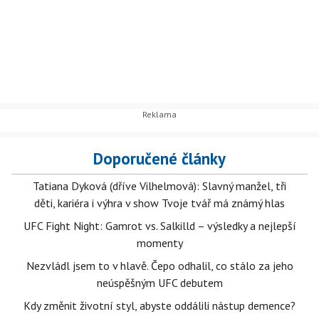
Doporučené články
Tatiana Dyková (dříve Vilhelmová): Slavný manžel, tři
děti, kariéra i výhra v show Tvoje tvář má známý hlas
UFC Fight Night: Gamrot vs. Salkilld – výsledky a nejlepší
momenty
Nezvládl jsem to v hlavě. Čepo odhalil, co stálo za jeho
neúspěšným UFC debutem
Kdy změnit životní styl, abyste oddálili nástup demence?