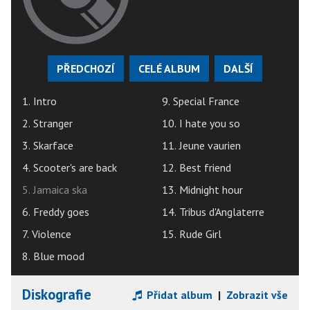
PŘEDCHOZÍ
CELÉ ALBUM
DALŠÍ
1. Intro
9. Special France
2. Stranger
10. I hate you so
3. Skarface
11. Jeune vaurien
4. Scooter's are back
12. Best friend
5. Jamaica ska
13. Midnight hour
6. Freddy goes
14. Tribus d'Anglaterre
7. Violence
15. Rude Girl
8. Blue mood
Diskografie
Přidat album
|
Zobrazit vše