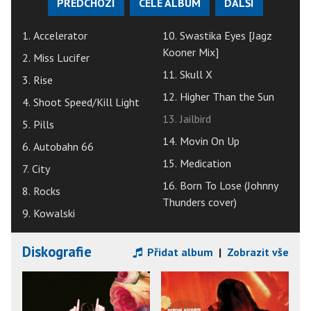
PŘEDCHOZÍ
CELÉ ALBUM
DALŠÍ
1. Accelerator
10. Swastika Eyes [Jagz
Kooner Mix]
2. Miss Lucifer
11. Skull X
3. Rise
12. Higher Than the Sun
4. Shoot Speed/Kill Light
13. Jailbird
5. Pills
14. Movin On Up
6. Autobahn 66
15. Medication
7. City
16. Born To Lose (Johnny
8. Rocks
Thunders cover)
9. Kowalski
Diskografie
Přidat album
|
Zobrazit vše