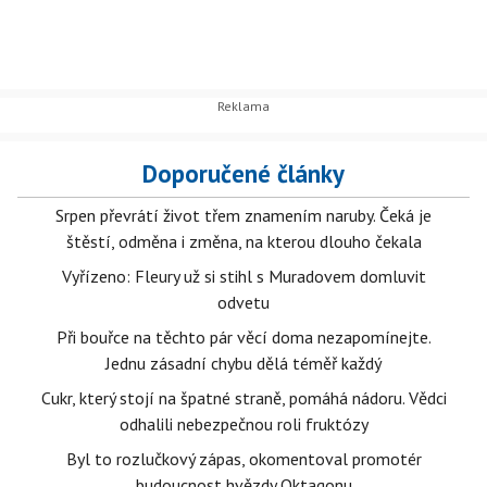
Doporučené články
Srpen převrátí život třem znamením naruby. Čeká je
štěstí, odměna i změna, na kterou dlouho čekala
Vyřízeno: Fleury už si stihl s Muradovem domluvit
odvetu
Při bouřce na těchto pár věcí doma nezapomínejte.
Jednu zásadní chybu dělá téměř každý
Cukr, který stojí na špatné straně, pomáhá nádoru. Vědci
odhalili nebezpečnou roli fruktózy
Byl to rozlučkový zápas, okomentoval promotér
budoucnost hvězdy Oktagonu