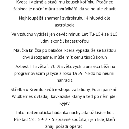
Kvete i v zimě a stačí mu kousek kořínku. Ptačinec
žabinec je noční můra zahrádkářů, dá se ho ale zbavit
Nejhloupější znamení zvěrokruhu: 4 hlupáci dle
astrologie
Ve vzduchu vydržel jen devět minut. Let Tu-154 se 115
lidmi skončil katastrofou
Maličká knížka po babičce, která vypadá, že se každou
chvíli rozpadne, může mít cenu tisíců korun
„Azbest IT světa“: 70 % světových transakcí běží na
programovacím jazyce z roku 1959. Nikdo ho neumí
nahradit
Střelba u Kremlu kvůli e-shopu za biliony, Putin panikaří.
Wildberries ovládají kavkazské klany a teď po něm jde i
Kyjev
Tato matematická hádanka nachytala už tisíce lidí.
Příklad 18 : 3 + 7 × 5 správně spočítají jen lidé, kteří
znají pořadí operací