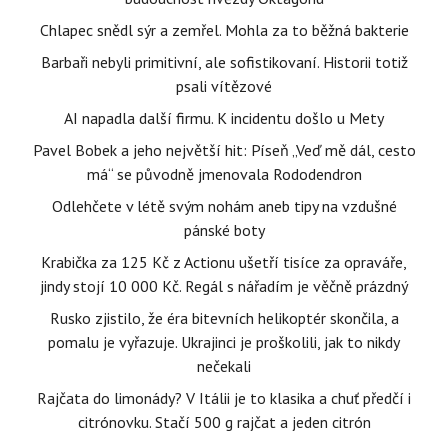
Chlapec snědl sýr a zemřel. Mohla za to běžná bakterie
Barbaři nebyli primitivní, ale sofistikovaní. Historii totiž
psali vítězové
AI napadla další firmu. K incidentu došlo u Mety
Pavel Bobek a jeho největší hit: Píseň „Veď mě dál, cesto
má“ se původně jmenovala Rododendron
Odlehčete v létě svým nohám aneb tipy na vzdušné
pánské boty
Krabička za 125 Kč z Actionu ušetří tisíce za opraváře,
jindy stojí 10 000 Kč. Regál s nářadím je věčně prázdný
Rusko zjistilo, že éra bitevních helikoptér skončila, a
pomalu je vyřazuje. Ukrajinci je proškolili, jak to nikdy
nečekali
Rajčata do limonády? V Itálii je to klasika a chuť předčí i
citrónovku. Stačí 500 g rajčat a jeden citrón