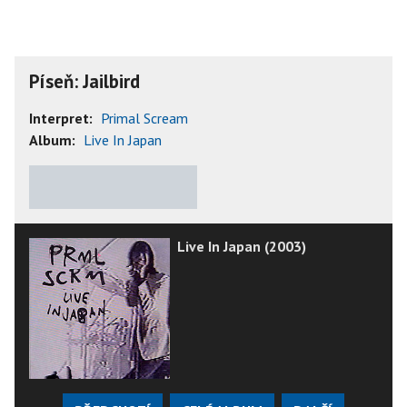
Píseň: Jailbird
Interpret:
Primal Scream
Album:
Live In Japan
★
★
★
★
★
Live In Japan (2003)