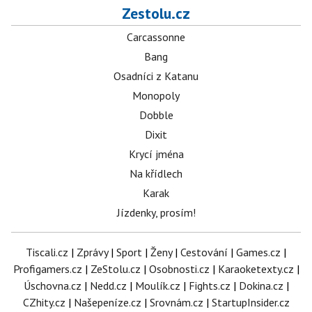
Zestolu.cz
Carcassonne
Bang
Osadníci z Katanu
Monopoly
Dobble
Dixit
Krycí jména
Na křídlech
Karak
Jízdenky, prosím!
Tiscali.cz
|
Zprávy
|
Sport
|
Ženy
|
Cestování
|
Games.cz
|
Profigamers.cz
|
ZeStolu.cz
|
Osobnosti.cz
|
Karaoketexty.cz
|
Úschovna.cz
|
Nedd.cz
|
Moulík.cz
|
Fights.cz
|
Dokina.cz
|
CZhity.cz
|
Našepeníze.cz
|
Srovnám.cz
|
StartupInsider.cz