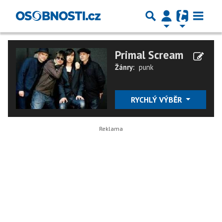
Primal Scream
Žánry:
punk
RYCHLÝ VÝBĚR