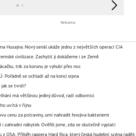
a Husajna. Nový seriál ukáže jednu z největších operací CIA
mské civilizace. Zachytit ji dokážeme i ze Země
ačku, trik za korunu je vyhubí přes noc
: Pořádně se ochladí až na konci srpna
jak se tvrdí?
elhání má většinou jediný důvod, radí odborníci
ho uvítá v říjnu
vu cenu za potraviny, umí nahradit hnojiva bakteriemi
 i zahradní nábytek. Ověřili jsme, zda se skutečně vyplatí
 z OSA: Příběh rappera Hard Rica, který česká hudební scéna raději 