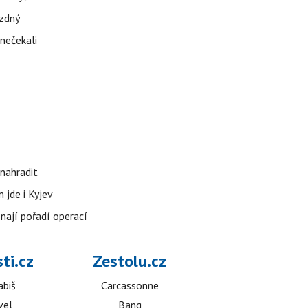
ázdný
 nečekali
nahradit
 jde i Kyjev
znají pořadí operací
ti.cz
Zestolu.cz
abiš
Carcassonne
vel
Bang