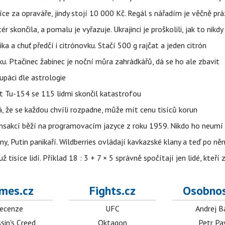
íce za opraváře, jindy stojí 10 000 Kč. Regál s nářadím je věčně pr
ér skončila, a pomalu je vyřazuje. Ukrajinci je proškolili, jak to nikdy
ika a chuť předčí i citrónovku. Stačí 500 g rajčat a jeden citrón
ku. Ptačinec žabinec je noční můra zahrádkářů, dá se ho ale zbavit
upáci dle astrologie
et Tu-154 se 115 lidmi skončil katastrofou
á, že se každou chvíli rozpadne, může mít cenu tisíců korun
nsakcí běží na programovacím jazyce z roku 1959. Nikdo ho neumí 
ny, Putin panikaří. Wildberries ovládají kavkazské klany a teď po něm
isíce lidí. Příklad 18 : 3 + 7 × 5 správně spočítají jen lidé, kteří 
mes.cz
Fights.cz
Osobnos
ecenze
UFC
Andrej B
sin's Creed
Oktagon
Petr Pa