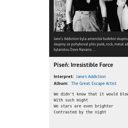
Jane's Addiction byla americká hudební skupina
skupiny se pohyboval přes punk, rock, metal až
kytaristou Dave Navarro....
Píseň: Irresistible Force
Interpret:
Jane's Addiction
Album:
The Great Escape Artist
We didn't know that it would blow
With such might

We stars are even brighter

Contrasted by the night
