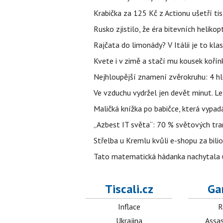
Krabička za 125 Kč z Actionu ušetří tis
Rusko zjistilo, že éra bitevních helikopt
Rajčata do limonády? V Itálii je to klas
Kvete i v zimě a stačí mu kousek kořín
Nejhloupější znamení zvěrokruhu: 4 hl
Ve vzduchu vydržel jen devět minut. L
Maličká knížka po babičce, která vypad
„Azbest IT světa“: 70 % světových tra
Střelba u Kremlu kvůli e-shopu za bilio
Tato matematická hádanka nachytala už t
Tiscali.cz
Ga
Inflace
R
Ukrajina
Assas