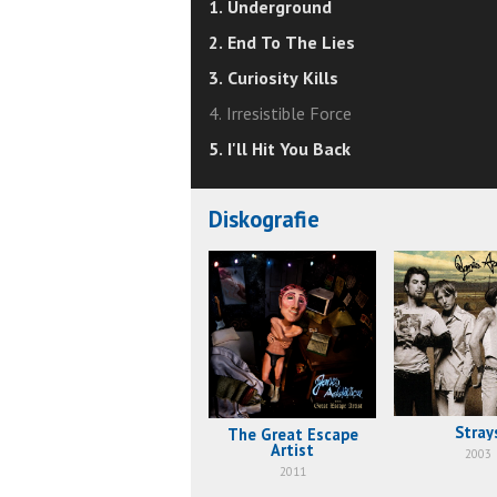
1. Underground
2. End To The Lies
3. Curiosity Kills
4. Irresistible Force
5. I'll Hit You Back
Diskografie
Stray
The Great Escape
Artist
2003
2011