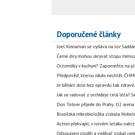
Doporučené články
Joel Kinnaman se vydává na lov Saddám
Černé díry mohou skrývat stopu mimoze
Octomilky v kuchyni? Zapomeňte na plác
Předpověď, kterou nikdo nechtěl. ČHMÚ
Je běhání dole bez opravdu tak zdravé, 
Jak se radovat z orchideje celá léta? S
Don Toliver přijede do Prahy: O2 arena 
Brazilská mikrobioložka získala Nobelo
Action překvapil, v novém letáku nabízí
Odsouzený zloděj a vyděrač získal cenu