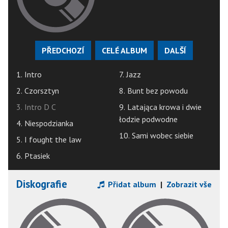
PŘEDCHOZÍ
CELÉ ALBUM
DALŠÍ
1. Intro
7. Jazz
2. Czorsztyn
8. Bunt bez powodu
3. Intro D C
9. Latająca krowa i dwie
łodzie podwodne
4. Niespodzianka
10. Sami wobec siebie
5. I fought the law
6. Ptasiek
Diskografie
Přidat album
|
Zobrazit vše