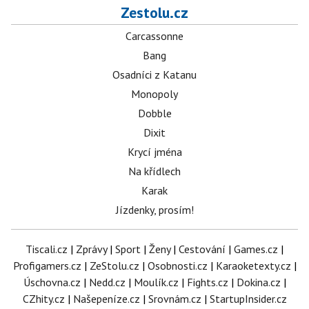
Zestolu.cz
Carcassonne
Bang
Osadníci z Katanu
Monopoly
Dobble
Dixit
Krycí jména
Na křídlech
Karak
Jízdenky, prosím!
Tiscali.cz
|
Zprávy
|
Sport
|
Ženy
|
Cestování
|
Games.cz
|
Profigamers.cz
|
ZeStolu.cz
|
Osobnosti.cz
|
Karaoketexty.cz
|
Úschovna.cz
|
Nedd.cz
|
Moulík.cz
|
Fights.cz
|
Dokina.cz
|
CZhity.cz
|
Našepeníze.cz
|
Srovnám.cz
|
StartupInsider.cz