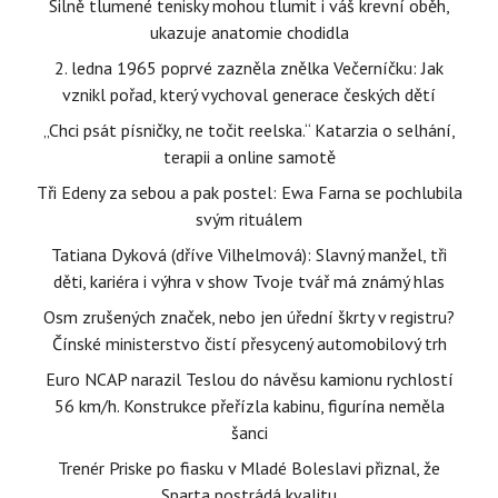
Silně tlumené tenisky mohou tlumit i váš krevní oběh,
ukazuje anatomie chodidla
2. ledna 1965 poprvé zazněla znělka Večerníčku: Jak
vznikl pořad, který vychoval generace českých dětí
„Chci psát písničky, ne točit reelska.“ Katarzia o selhání,
terapii a online samotě
Tři Edeny za sebou a pak postel: Ewa Farna se pochlubila
svým rituálem
Tatiana Dyková (dříve Vilhelmová): Slavný manžel, tři
děti, kariéra i výhra v show Tvoje tvář má známý hlas
Osm zrušených značek, nebo jen úřední škrty v registru?
Čínské ministerstvo čistí přesycený automobilový trh
Euro NCAP narazil Teslou do návěsu kamionu rychlostí
56 km/h. Konstrukce přeřízla kabinu, figurína neměla
šanci
Trenér Priske po fiasku v Mladé Boleslavi přiznal, že
Sparta postrádá kvalitu