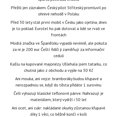
Přežili jen zázrakem. Český pilot Stříteský promluvil po
ohnivé nehodě v Polsku
Před 30 lety stál první mobil v Česku jako ojetina, dnes
je to poklad. Eurotel ho pak dotoval a lidé se rvali ve
frontách
Modrá značka ve Španělsku vypadá nevinně, ale pokuta
za ni je 200 eur. Čeští řidiči ji zaměňují za informační
ceduli
Kašlu na kupované majonézy. Ušlehala jsem tatarku, co
chutná jako z obchodu a vyjde na 30 Kč
Ani mouka, ani vejce: bramboráky budou křupavé a
nerozpadnou se, když do těsta přidáte 1 surovinu
Češi vyhazují klasické teflonové pánve. Nahrazují je
materiálem, který vydrží i 50 let
Ani ocet, ani cukr: nakládané okurky zůstanou křupavé
díky 1 věci, co běžně končí v koši