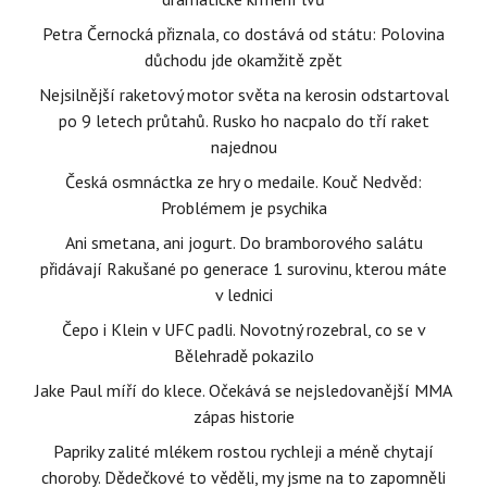
Petra Černocká přiznala, co dostává od státu: Polovina
důchodu jde okamžitě zpět
Nejsilnější raketový motor světa na kerosin odstartoval
po 9 letech průtahů. Rusko ho nacpalo do tří raket
najednou
Česká osmnáctka ze hry o medaile. Kouč Nedvěd:
Problémem je psychika
Ani smetana, ani jogurt. Do bramborového salátu
přidávají Rakušané po generace 1 surovinu, kterou máte
v lednici
Čepo i Klein v UFC padli. Novotný rozebral, co se v
Bělehradě pokazilo
Jake Paul míří do klece. Očekává se nejsledovanější MMA
zápas historie
Papriky zalité mlékem rostou rychleji a méně chytají
choroby. Dědečkové to věděli, my jsme na to zapomněli