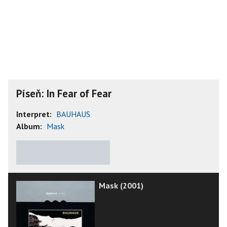
Píseň: In Fear of Fear
Interpret:
BAUHAUS
Album:
Mask
★
★
★
★
★
Mask (2001)