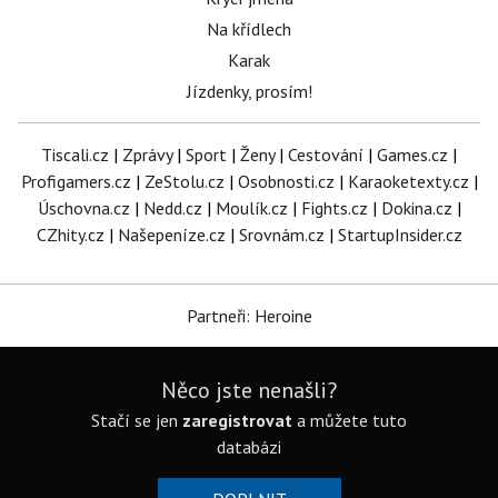
Na křídlech
Karak
Jízdenky, prosím!
Tiscali.cz
|
Zprávy
|
Sport
|
Ženy
|
Cestování
|
Games.cz
|
Profigamers.cz
|
ZeStolu.cz
|
Osobnosti.cz
|
Karaoketexty.cz
|
Úschovna.cz
|
Nedd.cz
|
Moulík.cz
|
Fights.cz
|
Dokina.cz
|
CZhity.cz
|
Našepeníze.cz
|
Srovnám.cz
|
StartupInsider.cz
Partneři: Heroine
Něco jste nenašli?
Stačí se jen
zaregistrovat
a můžete tuto
databázi