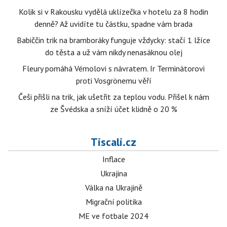
Kolik si v Rakousku vydělá uklízečka v hotelu za 8 hodin
denně? Až uvidíte tu částku, spadne vám brada
Babiččin trik na bramboráky funguje vždycky: stačí 1 lžíce
do těsta a už vám nikdy nenasáknou olej
Fleury pomáhá Vémolovi s návratem. Ir Terminátorovi
proti Vosgrönemu věří
Češi přišli na trik, jak ušetřit za teplou vodu. Přišel k nám
ze Švédska a sníží účet klidně o 20 %
Tiscali.cz
Inflace
Ukrajina
Válka na Ukrajině
Migrační politika
ME ve fotbale 2024