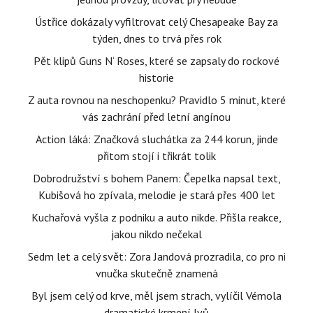
Ústřice dokázaly vyfiltrovat celý Chesapeake Bay za
týden, dnes to trvá přes rok
Pět klipů Guns N‘ Roses, které se zapsaly do rockové
historie
Z auta rovnou na neschopenku? Pravidlo 5 minut, které
vás zachrání před letní angínou
Action láká: Značková sluchátka za 244 korun, jinde
přitom stojí i třikrát tolik
Dobrodružství s bohem Panem: Čepelka napsal text,
Kubišová ho zpívala, melodie je stará přes 400 let
Kuchařová vyšla z podniku a auto nikde. Přišla reakce,
jakou nikdo nečekal
Sedm let a celý svět: Zora Jandová prozradila, co pro ni
vnučka skutečně znamená
Byl jsem celý od krve, měl jsem strach, vylíčil Vémola
dramatické krmení lvů