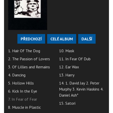
PŘEDCHOZÍ
CELÉ ALBUM
DALŠÍ
1. Hair Of The Dog
10. Mask
2. The Passion of Lovers
11. In Fear Of Dub
3. Of Lillies and Remains
12. Ear Wax
4. Dancing
13. Harry
5. Hollow Hills
14. 1. David Jay 2. Peter
Murphy 3. Kevin Haskins 4.
6. Kick In the Eye
Daniel Ash*
7. In Fear of Fear
15. Satori
8. Muscle in Plastic