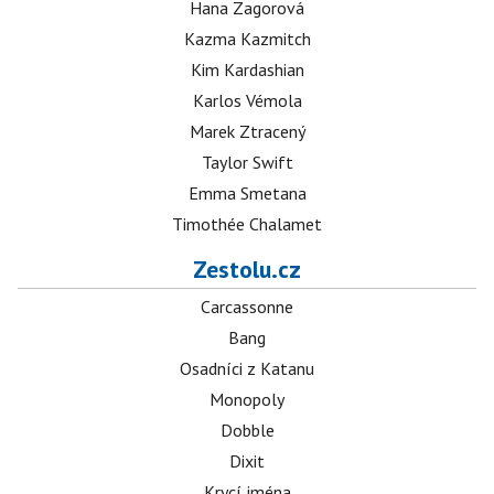
Hana Zagorová
Kazma Kazmitch
Kim Kardashian
Karlos Vémola
Marek Ztracený
Taylor Swift
Emma Smetana
Timothée Chalamet
Zestolu.cz
Carcassonne
Bang
Osadníci z Katanu
Monopoly
Dobble
Dixit
Krycí jména