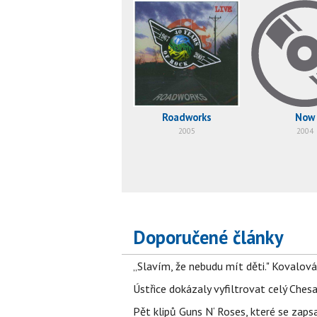
Roadworks
Now
2005
2004
Doporučené články
„Slavím, že nebudu mít děti." Kovalová
Ústřice dokázaly vyfiltrovat celý Ches
Pět klipů Guns N‘ Roses, které se zapsa