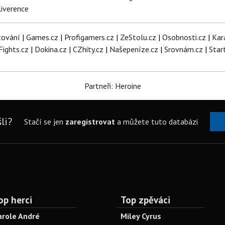
iverence
tování
|
Games.cz
|
Profigamers.cz
|
ZeStolu.cz
|
Osobnosti.cz
|
Kar
Fights.cz
|
Dokina.cz
|
CZhity.cz
|
Našepeníze.cz
|
Srovnám.cz
|
Star
Partneři: Heroine
li?
Stačí se jen
zaregistrovat
a můžete tuto databázi
op herci
Top zpěváci
arole André
Miley Cyrus