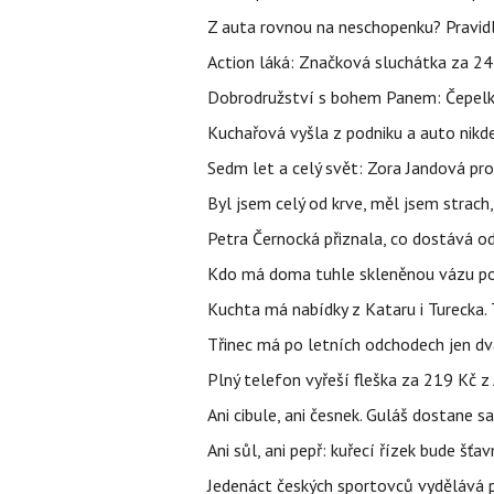
Z auta rovnou na neschopenku? Pravidl
Action láká: Značková sluchátka za 244 k
Dobrodružství s bohem Panem: Čepelka 
Kuchařová vyšla z podniku a auto nikde.
Sedm let a celý svět: Zora Jandová pr
Byl jsem celý od krve, měl jsem strach
Petra Černocká přiznala, co dostává o
Kdo má doma tuhle skleněnou vázu po 
Kuchta má nabídky z Kataru i Turecka.
Třinec má po letních odchodech jen dv
Plný telefon vyřeší fleška za 219 Kč 
Ani cibule, ani česnek. Guláš dostane s
Ani sůl, ani pepř: kuřecí řízek bude šť
Jedenáct českých sportovců vydělává př