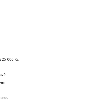
až 25 000 Kč
tavě
ačem
omenou