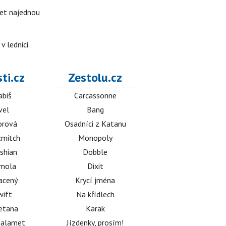
ket najednou
v lednici
ti.cz
Zestolu.cz
abiš
Carcassonne
vel
Bang
orová
Osadníci z Katanu
mitch
Monopoly
shian
Dobble
émola
Dixit
acený
Krycí jména
wift
Na křídlech
etana
Karak
halamet
Jízdenky, prosím!