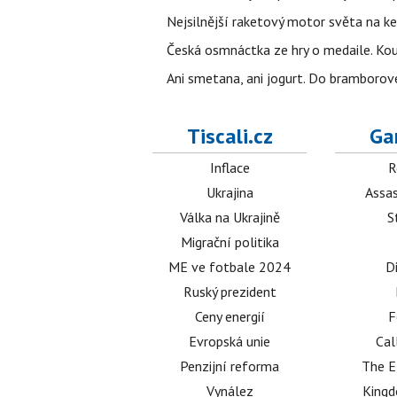
Nejsilnější raketový motor světa na k
Česká osmnáctka ze hry o medaile. Ko
Ani smetana, ani jogurt. Do bramborové
Tiscali.cz
Ga
Inflace
R
Ukrajina
Assas
Válka na Ukrajině
S
Migrační politika
ME ve fotbale 2024
D
Ruský prezident
Ceny energií
F
Evropská unie
Cal
Penzijní reforma
The E
Vynález
King