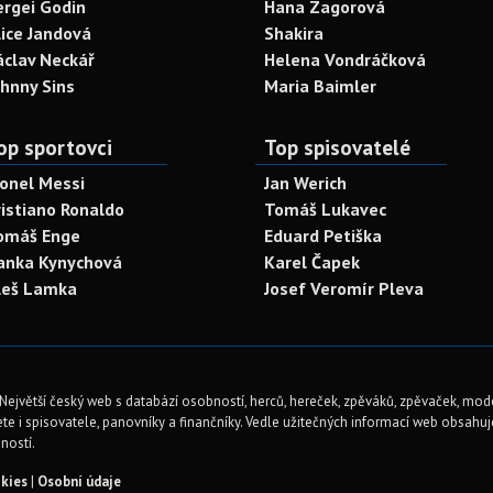
ergei Godin
Hana Zagorová
lice Jandová
Shakira
áclav Neckář
Helena Vondráčková
ohnny Sins
Maria Baimler
op sportovci
Top spisovatelé
ionel Messi
Jan Werich
ristiano Ronaldo
Tomáš Lukavec
omáš Enge
Eduard Petiška
anka Kynychová
Karel Čapek
leš Lamka
Josef Veromír Pleva
Největší český web s databází osobností, herců, hereček, zpěváků, zpěvaček, mod
te i spisovatele, panovníky a finančníky. Vedle užitečných informací web obsahuje 
ností.
kies
|
Osobní údaje