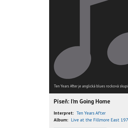
Ten Years After je anglická blues rocková skup
Píseň: I'm Going Home
Interpret:
Ten Years After
Album:
Live at the Fillmore East 19