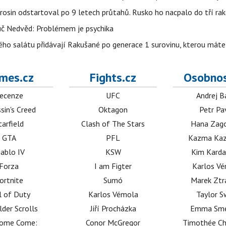
erosin odstartoval po 9 letech průtahů. Rusko ho nacpalo do tří ra
uč Nedvěd: Problémem je psychika
ho salátu přidávají Rakušané po generace 1 surovinu, kterou máte 
mes.cz
Fights.cz
Osobnos
ecenze
UFC
Andrej B
sin's Creed
Oktagon
Petr Pa
tarfield
Clash of The Stars
Hana Zag
GTA
PFL
Kazma Kaz
iablo IV
KSW
Kim Karda
Forza
I am Figter
Karlos V
ortnite
Sumó
Marek Ztr
l of Duty
Karlos Vémola
Taylor S
lder Scrolls
Jiří Procházka
Emma Sm
dome Come:
Conor McGregor
Timothée C