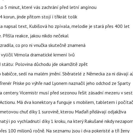
o 5 minut, které vás zachrání před letní angínou
orun, jinde přitom stojí i třikrát tolik
napsal text, Kubišová ho zpívala, melodie je stará přes 400 let
 Přišla reakce, jakou nikdo nečekal
ozradila, co pro ni vnučka skutečně znamená
, vylíčil Vémola dramatické krmení lvů
d státu: Polovina důchodu jde okamžitě zpět
babičce, sedí na malém jmění. Sběratelé z Německa za ni dávají 
 Trenér Priske po výhře nad Lyonem naznačil jeho odchod ze Sparty
a centery. Vicemistr musí před sezonou řešit zásadní mezeru v ses
z Actionu. Má dva konektory a funguje s mobilem, tabletem i počít
ametovou chuť díky 1 surovině, kterou Maďaři přidávají odjakživa
avnatý i po vychladnutí díky 1 kroku, na který Rakušané nikdy nezap
es 100 milionů ročně. Na seznamu jsou i dva pokeristé a tři ženy