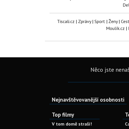
Del
Tiscali.cz
|
Zprávy
|
Sport
|
Ženy
|
Ces
Moulík.cz
|
Něco jste nenaš
Nejnavštěvovanější osobnosti
Top filmy
T
V tom domě straší!
C