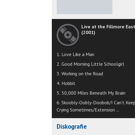
★
★
★
★
★
Live at the Fillmore Eas
(2001)
1. Love Like a Man
2. Good Morning Little Schoolgirl
3. Working on the Road
4. Hobbit
5. 50,000 Miles Beneath My Brain
6. Skoobly-Oobly-Doobob/I Can't Kee
Crying Sometimes/Extension ...
Diskografie