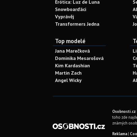
Erótica: Luz de Luna
S
Snowboarďáci
A
Vyprávěj
V
Transformers Jedna
J
Top modelé
T
Jana Marečková
L
Dominika Mesarošová
C
Kim Kardashian
T
Martin Zach
H
Angel Wicky
A
Osobnosti.cz
toho zde najde
známých osob
Reklama
|
Coo