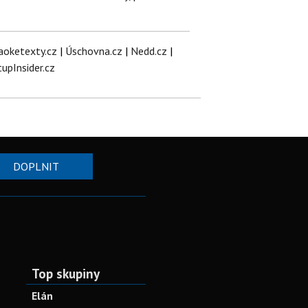
aoketexty.cz
|
Úschovna.cz
|
Nedd.cz
|
tupInsider.cz
DOPLNIT
Top skupiny
Elán