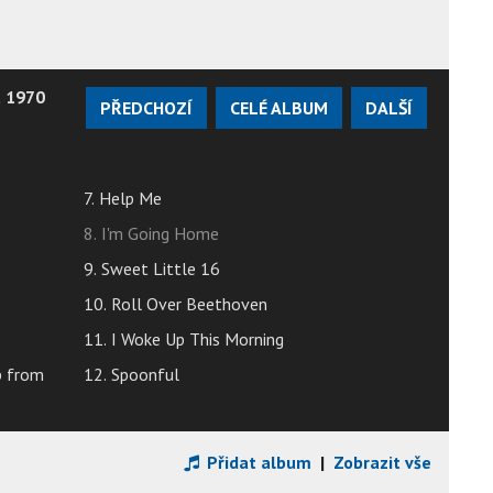
t 1970
PŘEDCHOZÍ
CELÉ ALBUM
DALŠÍ
7. Help Me
8. I'm Going Home
9. Sweet Little 16
10. Roll Over Beethoven
11. I Woke Up This Morning
p from
12. Spoonful
Přidat album
|
Zobrazit vše