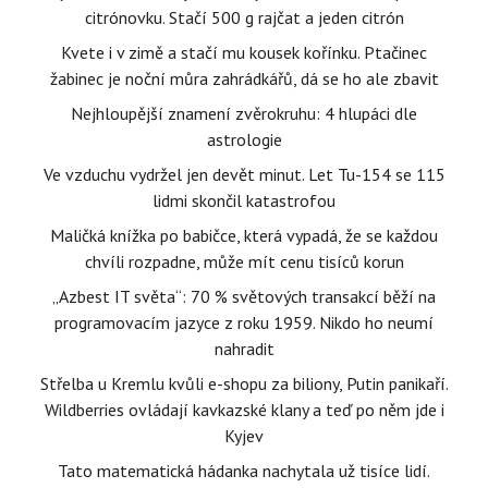
citrónovku. Stačí 500 g rajčat a jeden citrón
Kvete i v zimě a stačí mu kousek kořínku. Ptačinec
žabinec je noční můra zahrádkářů, dá se ho ale zbavit
Nejhloupější znamení zvěrokruhu: 4 hlupáci dle
astrologie
Ve vzduchu vydržel jen devět minut. Let Tu-154 se 115
lidmi skončil katastrofou
Maličká knížka po babičce, která vypadá, že se každou
chvíli rozpadne, může mít cenu tisíců korun
„Azbest IT světa“: 70 % světových transakcí běží na
programovacím jazyce z roku 1959. Nikdo ho neumí
nahradit
Střelba u Kremlu kvůli e-shopu za biliony, Putin panikaří.
Wildberries ovládají kavkazské klany a teď po něm jde i
Kyjev
Tato matematická hádanka nachytala už tisíce lidí.