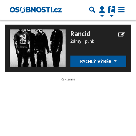
Rancid
Žánry:
punk
RYCHLÝ VÝBĚR