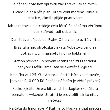
Je běhání dole bez opravdu tak zdravé, jak se tvrdí?
Álvaro Soler a pět písní, které voní mořem: Tohle si
pustíte, jakmile přijde první vedro
Jak se radovat z orchideje celá léta? Selhání má většinou
jediný důvod, radí odborníci
Don Toliver přijede do Prahy: O2 arena ho uvítá v říjnu
Brazilská mikrobioložka získala Nobelovu cenu za
potraviny, umí nahradit hnojiva bakteriemi
Action překvapil, v novém letáku nabízí i zahradní
nábytek. Ověřili jsme, zda se skutečně vyplatí
Krabička za 125 Kč z Actionu ušetří tisíce za opraváře,
jindy stojí 10 000 Kč. Regál s nářadím je věčně prázdný
Rusko zjistilo, že éra bitevních helikoptér skončila, a
pomalu je vyřazuje. Ukrajinci je proškolili, jak to nikdy
nečekali
Rajčata do limonády? V Itálii je to klasika a chuť předčí i