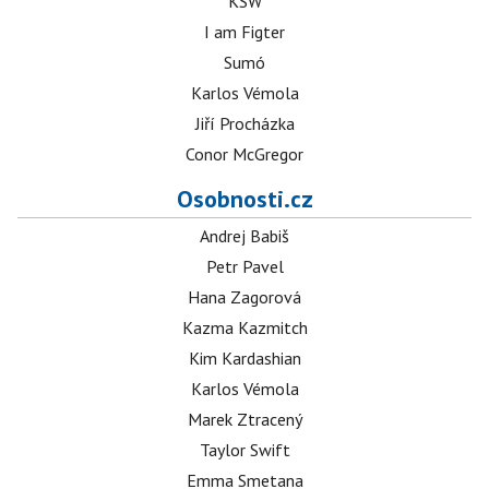
KSW
I am Figter
Sumó
Karlos Vémola
Jiří Procházka
Conor McGregor
Osobnosti.cz
Andrej Babiš
Petr Pavel
Hana Zagorová
Kazma Kazmitch
Kim Kardashian
Karlos Vémola
Marek Ztracený
Taylor Swift
Emma Smetana