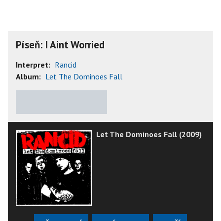
Píseň: I Aint Worried
Interpret:
Rancid
Album:
Let The Dominoes Fall
★
★
★
★
★
Let The Dominoes Fall (2009)