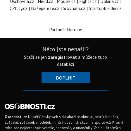
Úschovna.cz
|
Nedd.cz
|
Moulík.cz
|
Fights.cz
|
Dokina.cz
|
CZhity.cz
|
Našepeníze.cz
|
Srovnám.cz
|
StartupInsider.cz
Partneři: Heroine
Něco jste nenašli?
Stačí se jen
zaregistrovat
a můžete tuto
databázi
DOPLNIT
Osobnosti.cz
Největší český web s databází osobností, herců, hereček,
zpěváků, zpěvaček, modelek, filmů, hudebních skupin a sportovců. Kromě
toho zde najdete i spisovatele, panovníky a finančníky. Vedle užitečných