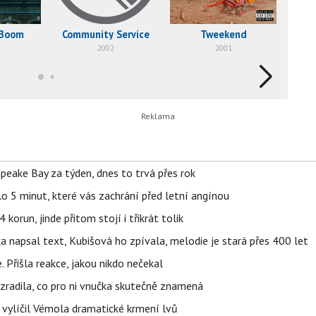
 Boom
Community Service
Tweekend
2002
2001
apeake Bay za týden, dnes to trvá přes rok
o 5 minut, které vás zachrání před letní angínou
orun, jinde přitom stojí i třikrát tolik
napsal text, Kubišová ho zpívala, melodie je stará přes 400 let
 Přišla reakce, jakou nikdo nečekal
ozradila, co pro ni vnučka skutečně znamená
, vylíčil Vémola dramatické krmení lvů