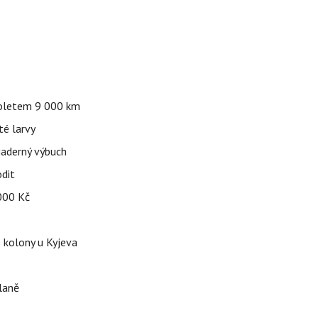
 doletem 9 000 km
té larvy
jaderný výbuch
odit
 000 Kč
é kolony u Kyjeva
dlaně