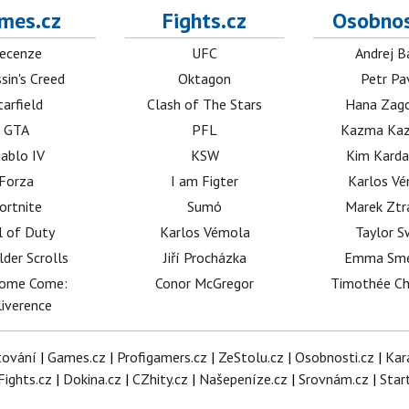
mes.cz
Fights.cz
Osobnos
ecenze
UFC
Andrej B
sin's Creed
Oktagon
Petr Pa
tarfield
Clash of The Stars
Hana Zag
GTA
PFL
Kazma Kaz
iablo IV
KSW
Kim Karda
Forza
I am Figter
Karlos V
ortnite
Sumó
Marek Ztr
l of Duty
Karlos Vémola
Taylor S
lder Scrolls
Jiří Procházka
Emma Sm
dome Come:
Conor McGregor
Timothée C
iverence
tování
|
Games.cz
|
Profigamers.cz
|
ZeStolu.cz
|
Osobnosti.cz
|
Kar
Fights.cz
|
Dokina.cz
|
CZhity.cz
|
Našepeníze.cz
|
Srovnám.cz
|
Star