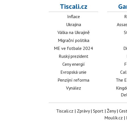
Tiscali.cz
Ga
Inflace
R
Ukrajina
Assas
Válka na Ukrajině
S
Migrační politika
ME ve fotbale 2024
D
Ruský prezident
Ceny energií
F
Evropská unie
Cal
Penzijní reforma
The E
Vynález
King
Del
Tiscali.cz
|
Zprávy
|
Sport
|
Ženy
|
Ces
Moulík.cz
|