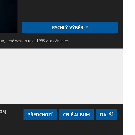
RYCHLÝ VÝBĚR
o, které vzniklo roku 1993 v Los Angeles.
05)
PŘEDCHOZÍ
CELÉ ALBUM
DALŠÍ