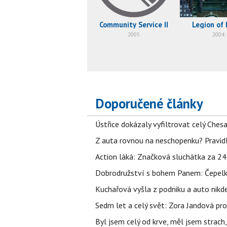
Community Service II
Legion of
2005
2004
Doporučené články
Ústřice dokázaly vyfiltrovat celý Ches
Z auta rovnou na neschopenku? Pravidl
Action láká: Značková sluchátka za 244 k
Dobrodružství s bohem Panem: Čepelka 
Kuchařová vyšla z podniku a auto nikde.
Sedm let a celý svět: Zora Jandová pr
Byl jsem celý od krve, měl jsem strach