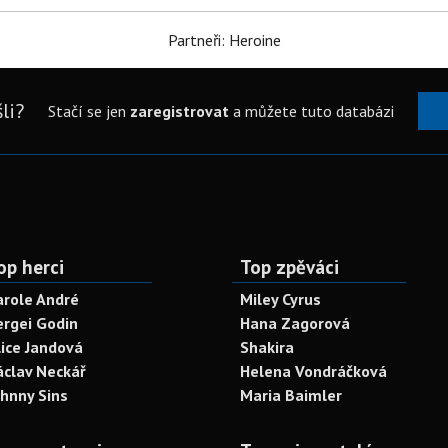
Partneři: Heroine
li?
Stačí se jen
zaregistrovat
a můžete tuto databázi
op herci
Top zpěváci
arole André
Miley Cyrus
ergei Godin
Hana Zagorová
lice Jandová
Shakira
áclav Neckář
Helena Vondráčková
ohnny Sins
Maria Baimler