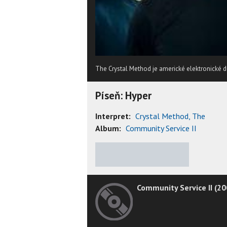
The Crystal Method je americké elektronické du
Píseň: Hyper
Interpret:
Crystal Method, The
Album:
Community Service II
★
★
★
★
★
Community Service II (20