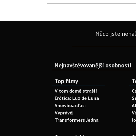
Něco jste nenaš
Nejnavštěvovanější osobnosti
Top filmy
T
V tom domě straší!
C
Erótica: Luz de Luna
S
Snowboarďáci
A
Vyprávěj
V
Transformers Jedna
J