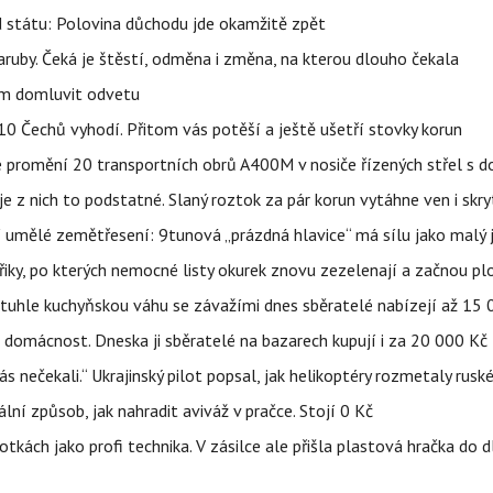
d státu: Polovina důchodu jde okamžitě zpět
ruby. Čeká je štěstí, odměna i změna, na kterou dlouho čekala
vem domluvit odvetu
z 10 Čechů vyhodí. Přitom vás potěší a ještě ušetří stovky korun
e promění 20 transportních obrů A400M v nosiče řízených střel s
 z nich to podstatné. Slaný roztok za pár korun vytáhne ven i skry
í umělé zemětřesení: 9tunová „prázdná hlavice“ má sílu jako malý 
třiky, po kterých nemocné listy okurek znovu zezelenají a začnou pl
a tuhle kuchyňskou váhu se závažími dnes sběratelé nabízejí až 15
 domácnost. Dneska ji sběratelé na bazarech kupují i za 20 000 Kč
s nečekali.“ Ukrajinský pilot popsal, jak helikoptéry rozmetaly rusk
niální způsob, jak nahradit aviváž v pračce. Stojí 0 Kč
tkách jako profi technika. V zásilce ale přišla plastová hračka do 