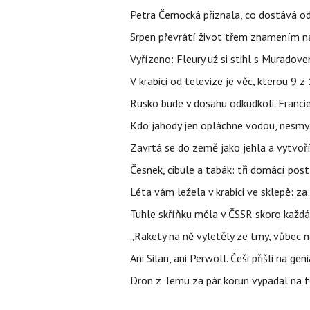
Petra Černocká přiznala, co dostává o
Srpen převrátí život třem znamením na
Vyřízeno: Fleury už si stihl s Murado
V krabici od televize je věc, kterou 9 
Rusko bude v dosahu odkudkoli. Franci
Kdo jahody jen opláchne vodou, nesmyje
Zavrtá se do země jako jehla a vytvoř
Česnek, cibule a tabák: tři domácí pos
Léta vám ležela v krabici ve sklepě: z
Tuhle skříňku měla v ČSSR skoro každá
„Rakety na ně vyletěly ze tmy, vůbec ná
Ani Silan, ani Perwoll. Češi přišli na ge
Dron z Temu za pár korun vypadal na fo