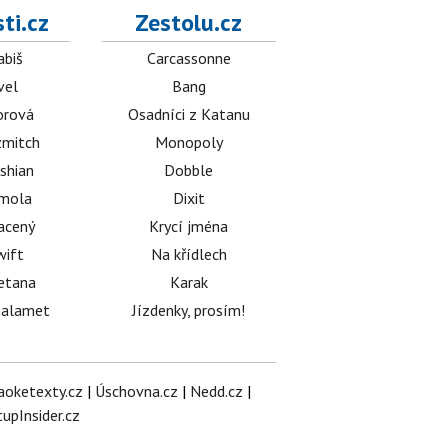
ti.cz
Zestolu.cz
abiš
Carcassonne
vel
Bang
orová
Osadníci z Katanu
mitch
Monopoly
shian
Dobble
émola
Dixit
acený
Krycí jména
wift
Na křídlech
etana
Karak
halamet
Jízdenky, prosím!
aoketexty.cz
|
Úschovna.cz
|
Nedd.cz
|
tupInsider.cz