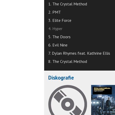
1. The Crystal Method
2. PMT
3. Elite Force
4. Hyper
5. The Doors
6. Evil Nine
7. Dylan Rhymes feat. Kathrine Ellis
8. The Crystal Method
Diskografie