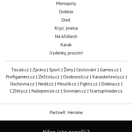
Monopoly
Dobble
Dixit
Krycí jména
Na křídlech
Karak
Jízdenky, prosím!
Tiscali.cz
|
Zprávy
|
Sport
|
Ženy
|
Cestování
|
Games.cz
|
Profigamers.cz
|
ZeStolu.cz
|
Osobnosti.cz
|
Karaoketexty.cz
|
Úschovna.cz
|
Nedd.cz
|
Moulík.cz
|
Fights.cz
|
Dokina.cz
|
CZhity.cz
|
Našepeníze.cz
|
Srovnám.cz
|
StartupInsider.cz
Partneři: Heroine