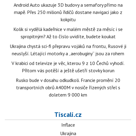
Android Auto ukazuje 3D budovy a semafory přímo na
mapě. Přes 250 milionů řidičů dostane navigaci jako z
kokpitu
Kolik si vydělá kadeřnice v malém městě za měsíc i se
spropitným? Až to číslo uvidíte, budete koukat
Ukrajina chystá sci-fi přepravu vojáků na frontu, Rusové ji
neuslyší. Létající motorky a „aerobuginy“ jsou za rohem
V krabici od televize je věc, kterou 9 z 10 Čechů vyhodí.
Přitom vás potěší a ještě ušetří stovky korun
Rusko bude v dosahu odkudkoli. Francie promění 20
transportních obrů A400M v nosiče řízených střel s
doletem 9 000 km
Tiscali.cz
Inflace
Ukrajina