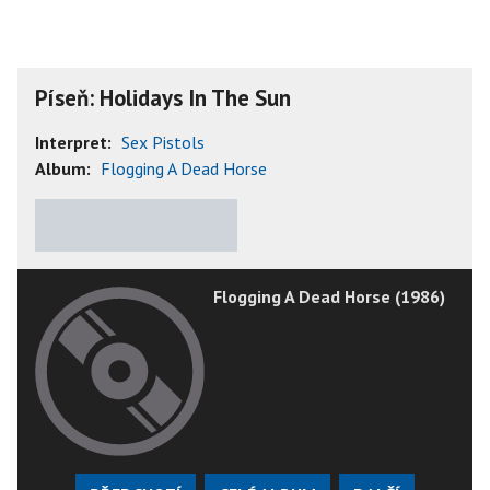
Píseň: Holidays In The Sun
Interpret:
Sex Pistols
Album:
Flogging A Dead Horse
★
★
★
★
★
Flogging A Dead Horse (1986)