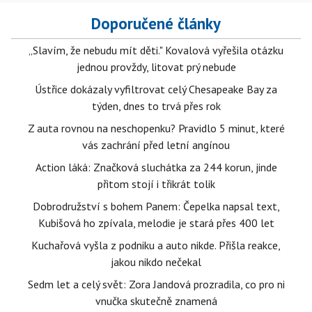
Doporučené články
„Slavím, že nebudu mít děti." Kovalová vyřešila otázku
jednou provždy, litovat prý nebude
Ústřice dokázaly vyfiltrovat celý Chesapeake Bay za
týden, dnes to trvá přes rok
Z auta rovnou na neschopenku? Pravidlo 5 minut, které
vás zachrání před letní angínou
Action láká: Značková sluchátka za 244 korun, jinde
přitom stojí i třikrát tolik
Dobrodružství s bohem Panem: Čepelka napsal text,
Kubišová ho zpívala, melodie je stará přes 400 let
Kuchařová vyšla z podniku a auto nikde. Přišla reakce,
jakou nikdo nečekal
Sedm let a celý svět: Zora Jandová prozradila, co pro ni
vnučka skutečně znamená