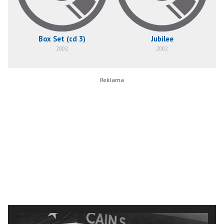
Box Set (cd 3)
Jubilee
2002
2002