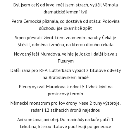
Byl jsem celý od krve, měl jsem strach, vylíčil Vémola
dramatické krmení lvů
Petra Černocká přiznala, co dostává od státu: Polovina
důchodu jde okamžitě zpět
Srpen převrátí život třem znamením naruby. Čeká je
štěstí, odměna i změna, na kterou dlouho čekala
Novotný řeší Muradova. Ve hře je Jotko i další bitva s
Fleurym
Další rána pro RFA. Lutterbach vypadl z titulové odvety
na Bratislavském hradě
Fleury vyzval Muradova k odvetě. Uzbek kývl na
prosincový termín
Německé monstrum pro lov drony. Nese 2 tuny výzbroje,
radar i 12 stíhacích dronů najednou
Ani smetana, ani olej. Do marinády na kuře patří 1
tekutina, kterou Italové používají po generace