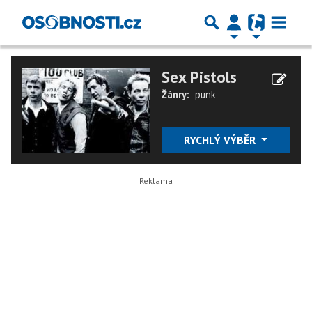
Sex Pistols
Žánry:
punk
RYCHLÝ VÝBĚR