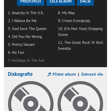
PŘEDCHOZÍ
CELÉ ALBUM
DALŠÍ
1. Anarchy In The U.K.
8. My Way
2. I Wanna Be Me
9. C'mon Everybody
3. God Save The Queen
10. (I'm Not Your) Stepping
Stone
4. Did You No Wrong
11. The Great Rock 'N' Roll
5. Pretty Vacant
Swindle
6. No Fun
7. Holidays In The Sun
Diskografie
Přidat album
|
Zobrazit vše