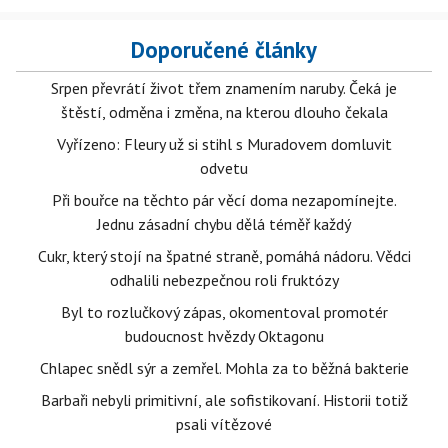
Doporučené články
Srpen převrátí život třem znamením naruby. Čeká je
štěstí, odměna i změna, na kterou dlouho čekala
Vyřízeno: Fleury už si stihl s Muradovem domluvit
odvetu
Při bouřce na těchto pár věcí doma nezapomínejte.
Jednu zásadní chybu dělá téměř každý
Cukr, který stojí na špatné straně, pomáhá nádoru. Vědci
odhalili nebezpečnou roli fruktózy
Byl to rozlučkový zápas, okomentoval promotér
budoucnost hvězdy Oktagonu
Chlapec snědl sýr a zemřel. Mohla za to běžná bakterie
Barbaři nebyli primitivní, ale sofistikovaní. Historii totiž
psali vítězové