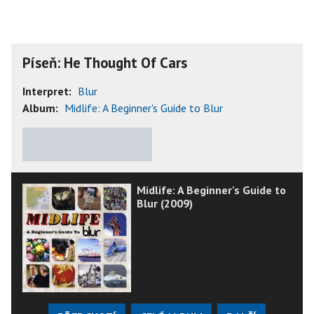
Píseň: He Thought Of Cars
Interpret:
Blur
Album:
Midlife: A Beginner's Guide to Blur
★
★
★
★
★
Midlife: A Beginner's Guide to
Blur (2009)