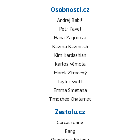
Osobnosti.cz
Andrej Babiš
Petr Pavel
Hana Zagorová
Kazma Kazmitch
Kim Kardashian
Karlos Vémola
Marek Ztracený
Taylor Swift
Emma Smetana
Timothée Chalamet
Zestolu.cz
Carcassonne
Bang
Osadníci z Katanu