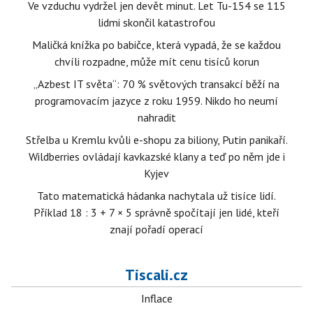
Ve vzduchu vydržel jen devět minut. Let Tu-154 se 115
lidmi skončil katastrofou
Maličká knížka po babičce, která vypadá, že se každou
chvíli rozpadne, může mít cenu tisíců korun
„Azbest IT světa“: 70 % světových transakcí běží na
programovacím jazyce z roku 1959. Nikdo ho neumí
nahradit
Střelba u Kremlu kvůli e-shopu za biliony, Putin panikaří.
Wildberries ovládají kavkazské klany a teď po něm jde i
Kyjev
Tato matematická hádanka nachytala už tisíce lidí.
Příklad 18 : 3 + 7 × 5 správně spočítají jen lidé, kteří
znají pořadí operací
Tiscali.cz
Inflace