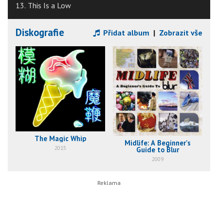
13. This Is a Low
Diskografie
Přidat album
|
Zobrazit vše
The Magic Whip
Midlife: A Beginner's
2015
Guide to Blur
2009