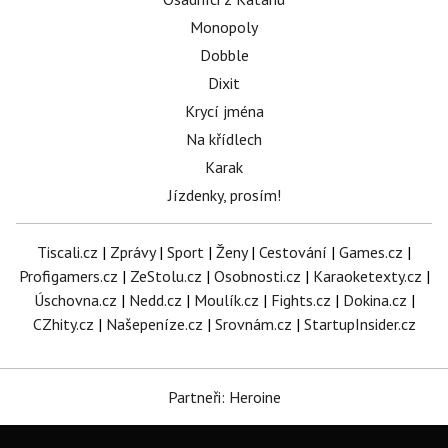
Monopoly
Dobble
Dixit
Krycí jména
Na křídlech
Karak
Jízdenky, prosím!
Tiscali.cz
|
Zprávy
|
Sport
|
Ženy
|
Cestování
|
Games.cz
|
Profigamers.cz
|
ZeStolu.cz
|
Osobnosti.cz
|
Karaoketexty.cz
|
Úschovna.cz
|
Nedd.cz
|
Moulík.cz
|
Fights.cz
|
Dokina.cz
|
CZhity.cz
|
Našepeníze.cz
|
Srovnám.cz
|
StartupInsider.cz
Partneři: Heroine