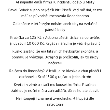
AI napadla další firmu. K incidentu došlo u Mety
Pavel Bobek a jeho největší hit: Píseň „Veď mě dál, cesto
má“ se původně jmenovala Rododendron
Odlehčete v létě svým nohám aneb tipy na vzdušné
pánské boty
Krabička za 125 Kč z Actionu ušetří tisíce za opraváře,
jindy stojí 10 000 Kč. Regál s nářadím je věčně prázdný
Rusko zjistilo, že éra bitevních helikoptér skončila, a
pomalu je vyřazuje. Ukrajinci je proškolili, jak to nikdy
nečekali
Rajčata do limonády? V Itálii je to klasika a chuť předčí i
citrónovku. Stačí 500 g rajčat a jeden citrón
Kvete i v zimě a stačí mu kousek kořínku. Ptačinec
žabinec je noční můra zahrádkářů, dá se ho ale zbavit
Nejhloupější znamení zvěrokruhu: 4 hlupáci dle
astrologie