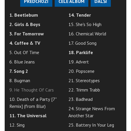
PŘEDCHOZÍ
CELÉ ALBUM
DALŠÍ
1. Beetlebum
14. Tender
2. Girls & Boys
15. She's So High
3. For Tomorrow
16. Chemical World
4. Coffee & TV
17. Good Song
5. Out Of Time
18. Parklife
6. Blue Jeans
19. Advert
7. Song 2
20. Popscene
8. Bugman
21. Stereotypes
9. He Thought Of Cars
22. Trimm Trabb
10. Death of a Party [7"
23. Badhead
Remix] (from Blur)
24. Strange News From
11. The Universal
Another Star
12. Sing
25. Battery In Your Leg