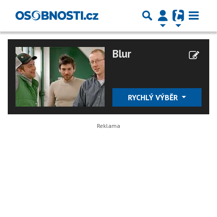
Blur
RYCHLÝ VÝBĚR