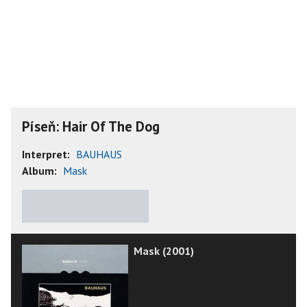
Píseň: Hair Of The Dog
Interpret:
BAUHAUS
Album:
Mask
★
★
★
★
★
Mask (2001)