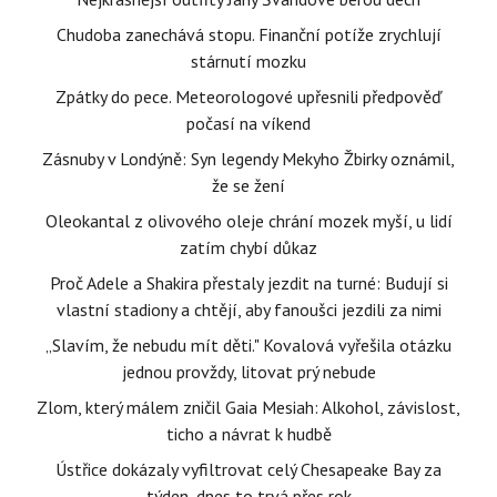
Chudoba zanechává stopu. Finanční potíže zrychlují
stárnutí mozku
Zpátky do pece. Meteorologové upřesnili předpověď
počasí na víkend
Zásnuby v Londýně: Syn legendy Mekyho Žbirky oznámil,
že se žení
Oleokantal z olivového oleje chrání mozek myší, u lidí
zatím chybí důkaz
Proč Adele a Shakira přestaly jezdit na turné: Budují si
vlastní stadiony a chtějí, aby fanoušci jezdili za nimi
„Slavím, že nebudu mít děti." Kovalová vyřešila otázku
jednou provždy, litovat prý nebude
Zlom, který málem zničil Gaia Mesiah: Alkohol, závislost,
ticho a návrat k hudbě
Ústřice dokázaly vyfiltrovat celý Chesapeake Bay za
týden, dnes to trvá přes rok