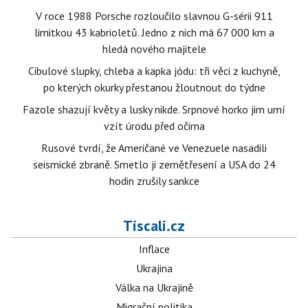
V roce 1988 Porsche rozloučilo slavnou G-sérii 911
limitkou 43 kabrioletů. Jedno z nich má 67 000 km a
hledá nového majitele
Cibulové slupky, chleba a kapka jódu: tři věci z kuchyně,
po kterých okurky přestanou žloutnout do týdne
Fazole shazují květy a lusky nikde. Srpnové horko jim umí
vzít úrodu před očima
Rusové tvrdí, že Američané ve Venezuele nasadili
seismické zbraně. Smetlo ji zemětřesení a USA do 24
hodin zrušily sankce
Tiscali.cz
Inflace
Ukrajina
Válka na Ukrajině
Migrační politika