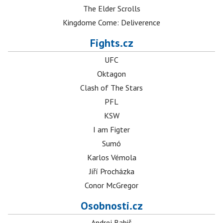
The Elder Scrolls
Kingdome Come: Deliverence
Fights.cz
UFC
Oktagon
Clash of The Stars
PFL
KSW
I am Figter
Sumó
Karlos Vémola
Jiří Procházka
Conor McGregor
Osobnosti.cz
Andrej Babiš