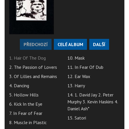
PŘEDCHOZÍ
CELÉ ALBUM
DALŠÍ
1. Hair Of The Dog
10. Mask
2. The Passion of Lovers
11. In Fear Of Dub
3. Of Lillies and Remains
12. Ear Wax
4. Dancing
13. Harry
5. Hollow Hills
14. 1. David Jay 2. Peter
Murphy 3. Kevin Haskins 4.
6. Kick In the Eye
Daniel Ash*
7. In Fear of Fear
15. Satori
8. Muscle in Plastic