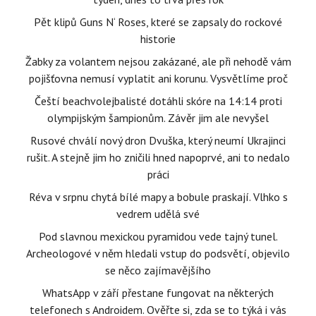
Pět klipů Guns N‘ Roses, které se zapsaly do rockové
historie
Žabky za volantem nejsou zakázané, ale při nehodě vám
pojišťovna nemusí vyplatit ani korunu. Vysvětlíme proč
Čeští beachvolejbalisté dotáhli skóre na 14:14 proti
olympijským šampionům. Závěr jim ale nevyšel
Rusové chválí nový dron Dvuška, který neumí Ukrajinci
rušit. A stejně jim ho zničili hned napoprvé, ani to nedalo
práci
Réva v srpnu chytá bílé mapy a bobule praskají. Vlhko s
vedrem udělá své
Pod slavnou mexickou pyramidou vede tajný tunel.
Archeologové v něm hledali vstup do podsvětí, objevilo
se něco zajímavějšího
WhatsApp v září přestane fungovat na některých
telefonech s Androidem. Ověřte si, zda se to týká i vás