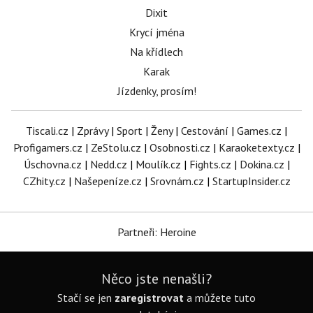
Dixit
Krycí jména
Na křídlech
Karak
Jízdenky, prosím!
Tiscali.cz
|
Zprávy
|
Sport
|
Ženy
|
Cestování
|
Games.cz
|
Profigamers.cz
|
ZeStolu.cz
|
Osobnosti.cz
|
Karaoketexty.cz
|
Úschovna.cz
|
Nedd.cz
|
Moulík.cz
|
Fights.cz
|
Dokina.cz
|
CZhity.cz
|
Našepeníze.cz
|
Srovnám.cz
|
StartupInsider.cz
Partneři: Heroine
Něco jste nenašli?
Stačí se jen
zaregistrovat
a můžete tuto