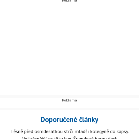
Doporučené články
Těsně před osmdesátkou strčí mladší kolegyně do kapsy.
Nejkrásnější outfity Jany Švandové berou dech