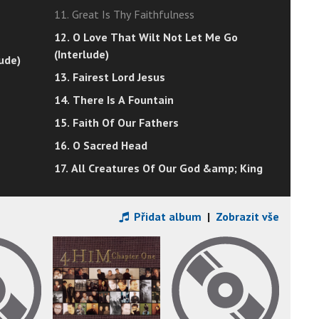
11. Great Is Thy Faithfulness
12. O Love That Wilt Not Let Me Go
(Interlude)
lude)
13. Fairest Lord Jesus
14. There Is A Fountain
15. Faith Of Our Fathers
16. O Sacred Head
17. All Creatures Of Our God &amp; King
Přidat album
|
Zobrazit vše