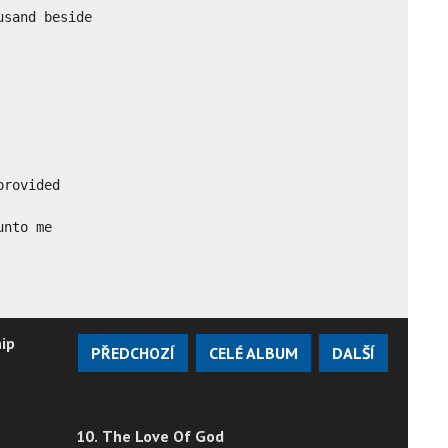
sand beside

rovided

unto me
ip
PŘEDCHOZÍ
CELÉ ALBUM
DALŠÍ
10. The Love Of God