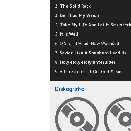
2. The Solid Rock
3. Be Thou My Vision
4. Take My Life And Let It Be (Inter
5. It Is Well
6. O Sacred Head, Now Wounded
7. Savior, Like A Shepherd Lead Us
8. Holy-Holy-Holy (Interlude)
9. All Creatures Of Our God & King
Diskografie