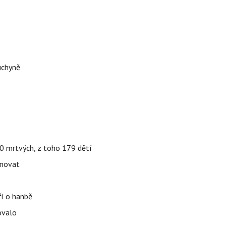
uchyně
000 mrtvých, z toho 179 dětí
énovat
ří o hanbě
ovalo