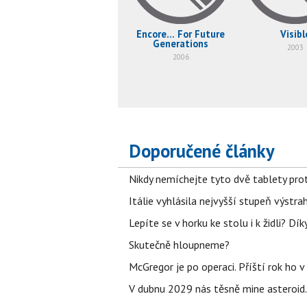
Encore... For Future
Visibl
Generations
2003
2006
Doporučené články
Nikdy nemíchejte tyto dvě tablety pro
Itálie vyhlásila nejvyšší stupeň výstr
Lepíte se v horku ke stolu i k židli? D
Skutečně hloupneme?
McGregor je po operaci. Příští rok ho 
V dubnu 2029 nás těsně mine asteroid.