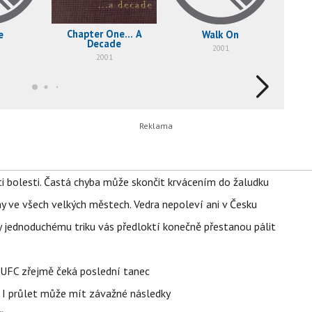
Chapter One... A
e
Walk On
Hym
Decade
2001
2001
ti bolesti. Častá chyba může skončit krvácením do žaludku
ahy ve všech velkých městech. Vedra nepoleví ani v Česku
íky jednoduchému triku vás předloktí konečně přestanou pálit
v UFC zřejmě čeká poslední tanec
 I průlet může mít závažné následky