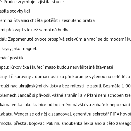
 Prudce zrychluje, zjistila studie
bila stovky lidí
nem na Štvanici chtěla potěšit i zesnulého bratra
nimi překvapí víc než samotná hudba
ciál: Zapomenuté ovoce prospívá střevům a vrací se do moderní k
í krysy jako magnet
mácí postřik
ptu: Krkovička i kuřecí maso budou neuvěřitelně šťavnaté
ny. Tři suroviny z domácnosti za pár korun je vyženou na celé léto
ouží nad ukrajinskými civilisty a bez milosti je zabíjí. Bezmála 1 
lémech. Jandač si přivodil vážné zranění a v Plzni není schopen tr
kárna velká jako krabice od bot mění návštěvu zubaře k nepoznání
abatu. Wenger se od něj distancoval, generální sekretář FIFA hovo
 mozku přestal bojovat. Pak mu snoubenka řekla ano a tělo zareag