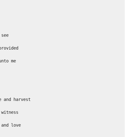
see

rovided

nto me

 and harvest

witness

and love
