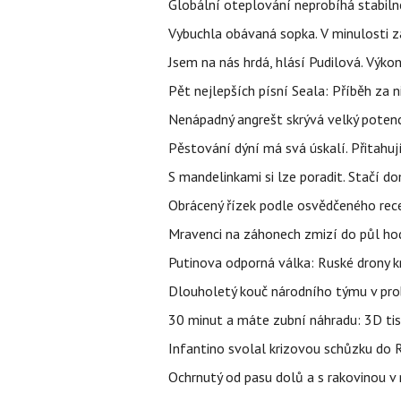
Globální oteplování neprobíhá stabilně.
Vybuchla obávaná sopka. V minulosti za
Jsem na nás hrdá, hlásí Pudilová. Výko
Pět nejlepších písní Seala: Příběh za 
Nenápadný angrešt skrývá velký poten
Pěstování dýní má svá úskalí. Přitahuj
S mandelinkami si lze poradit. Stačí do
Obrácený řízek podle osvědčeného rece
Mravenci na záhonech zmizí do půl hodi
Putinova odporná válka: Ruské drony kr
Dlouholetý kouč národního týmu v prob
30 minut a máte zubní náhradu: 3D tis
Infantino svolal krizovou schůzku do R
Ochrnutý od pasu dolů a s rakovinou v