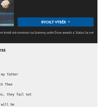
RYCHLÝ VÝBĚR
svém kontě má nominaci na Grammy, sedm Dove awards a "zlatou"za své
ess
my father

h Thee

s, they fail not

will be
