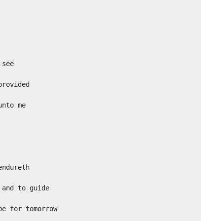
see

rovided

nto me

ndureth

and to guide

e for tomorrow
