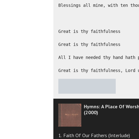
Blessings all mine, with ten thou
Great is thy faithfulness

Great is thy faithfulness

All I have needed thy hand hath p
Great is thy faithfulness, Lord 
★
★
★
★
★
Hymns: A Place Of Worsh
(2000)
1. Faith Of Our Fathers (Interlude)