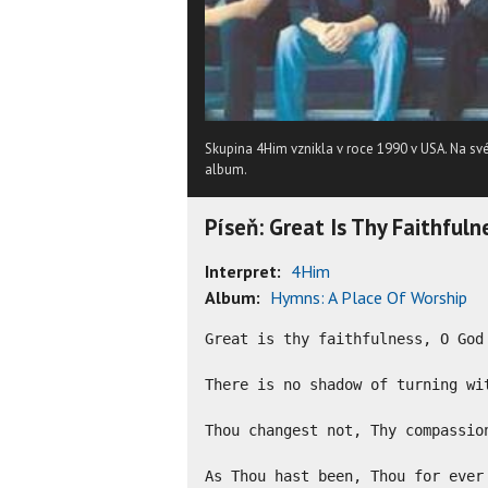
Skupina 4Him vznikla v roce 1990 v USA. Na 
album.
Píseň: Great Is Thy Faithfuln
Interpret:
4Him
Album:
Hymns: A Place Of Worship
Great is thy faithfulness, O God 
There is no shadow of turning wit
Thou changest not, Thy compassion
As Thou hast been, Thou for ever 