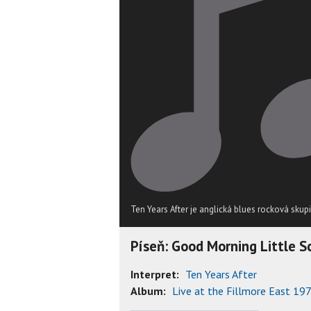
Ten Years After je anglická blues rocková skup
Píseň: Good Morning Little Sc
Interpret:
Ten Years After
Album:
Live at the Fillmore East 19