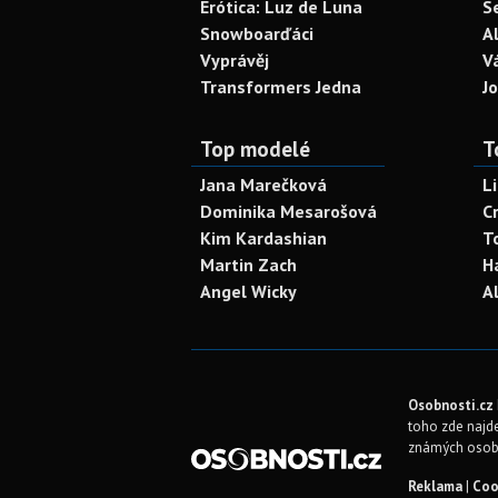
Erótica: Luz de Luna
S
Snowboarďáci
A
Vyprávěj
V
Transformers Jedna
J
Top modelé
T
Jana Marečková
L
Dominika Mesarošová
C
Kim Kardashian
T
Martin Zach
H
Angel Wicky
A
Osobnosti.cz
toho zde najde
známých osob
Reklama
|
Coo