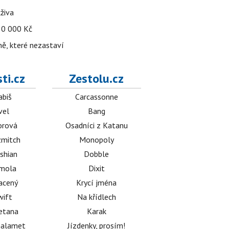
živa
 30 000 Kč
ně, které nezastaví
ti.cz
Zestolu.cz
abiš
Carcassonne
vel
Bang
orová
Osadníci z Katanu
mitch
Monopoly
shian
Dobble
émola
Dixit
acený
Krycí jména
wift
Na křídlech
etana
Karak
halamet
Jízdenky, prosím!