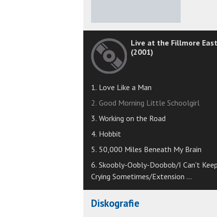
★
★
★
★
★
Live at the Fillmore Eas
(2001)
1. Love Like a Man
2. Good Morning Little Schoolgirl
3. Working on the Road
4. Hobbit
5. 50,000 Miles Beneath My Brain
6. Skoobly-Oobly-Doobob/I Can't Kee
Crying Sometimes/Extension ...
Diskografie