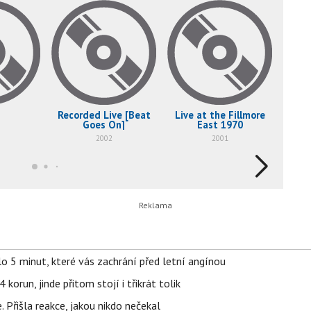
Recorded Live [Beat
Live at the Fillmore
Goes On]
East 1970
2002
2001
o 5 minut, které vás zachrání před letní angínou
orun, jinde přitom stojí i třikrát tolik
 Přišla reakce, jakou nikdo nečekal