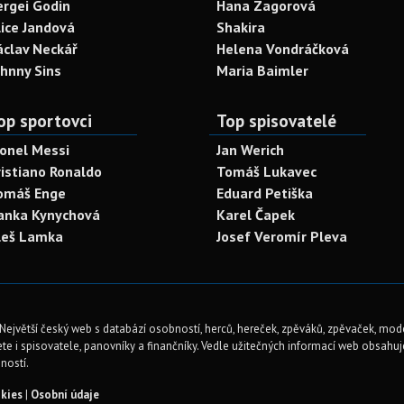
ergei Godin
Hana Zagorová
lice Jandová
Shakira
áclav Neckář
Helena Vondráčková
ohnny Sins
Maria Baimler
op sportovci
Top spisovatelé
ionel Messi
Jan Werich
ristiano Ronaldo
Tomáš Lukavec
omáš Enge
Eduard Petiška
anka Kynychová
Karel Čapek
leš Lamka
Josef Veromír Pleva
Největší český web s databází osobností, herců, hereček, zpěváků, zpěvaček, mod
te i spisovatele, panovníky a finančníky. Vedle užitečných informací web obsahuje 
ností.
kies
|
Osobní údaje