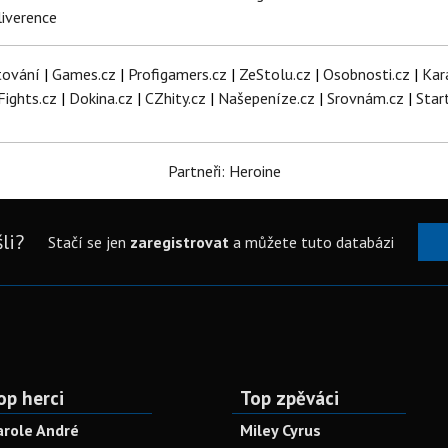
iverence
tování
|
Games.cz
|
Profigamers.cz
|
ZeStolu.cz
|
Osobnosti.cz
|
Kar
Fights.cz
|
Dokina.cz
|
CZhity.cz
|
Našepeníze.cz
|
Srovnám.cz
|
Star
Partneři: Heroine
li?
Stačí se jen
zaregistrovat
a můžete tuto databázi
op herci
Top zpěváci
arole André
Miley Cyrus