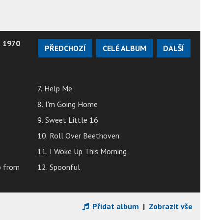
t 1970
PŘEDCHOZÍ
CELÉ ALBUM
DALŠÍ
7. Help Me
8. I'm Going Home
9. Sweet Little 16
10. Roll Over Beethoven
11. I Woke Up This Morning
p from
12. Spoonful
Přidat album
|
Zobrazit vše