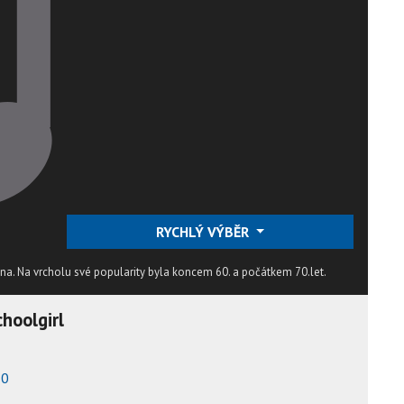
RYCHLÝ VÝBĚR
ina. Na vrcholu své popularity byla koncem 60. a počátkem 70.let.
hoolgirl
70