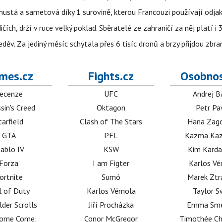
ustá a sametová díky 1 surovině, kterou Francouzi používají odjak
ch, drží v ruce velký poklad. Sběratelé ze zahraničí za něj platí i
ěv. Za jediný měsíc schytala přes 6 tisíc dronů a brzy přijdou zbra
mes.cz
Fights.cz
Osobnos
ecenze
UFC
Andrej B
sin's Creed
Oktagon
Petr Pa
tarfield
Clash of The Stars
Hana Zag
GTA
PFL
Kazma Kaz
iablo IV
KSW
Kim Karda
Forza
I am Figter
Karlos V
ortnite
Sumó
Marek Ztr
l of Duty
Karlos Vémola
Taylor S
lder Scrolls
Jiří Procházka
Emma Sm
dome Come:
Conor McGregor
Timothée C