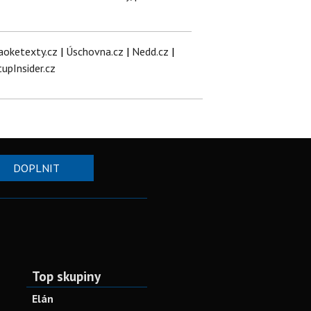
aoketexty.cz
|
Úschovna.cz
|
Nedd.cz
|
tupInsider.cz
DOPLNIT
Top skupiny
Elán