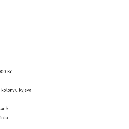
 000 Kč
é kolony u Kyjeva
dlaně
pánku