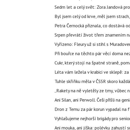
Sedm let a celý svět: Zora Jandová pr
Byl jsem celý od krve, měl jsem strach
Petra Černocká přiznala, co dostává o
Srpen převrátí život třem znamením na
Vyřízeno: Fleury už si stihl s Murado
Při bouřce na těchto pár věcí doma ne
Cukr, který stojí na špatné straně, pom
Léta vám ležela v krabici ve sklepě: z
Tuhle skříňku měla v ČSSR skoro každá
„Rakety na ně vyletěly ze tmy, vůbec ná
Ani Silan, ani Perwoll. Češi přišli na ge
Dron z Temu za pár korun vypadal na fo
Vyhlašujeme nejhorší brigády pro senio
Ani mouka, ani jíška: polévku zahustí su