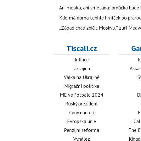
Ani mouka, ani smetana: omáčka bude h
Kdo má doma tenhle hrníček po prarodičí
„Západ chce zničit Moskvu,“ zuří Medved
Tiscali.cz
Ga
Inflace
R
Ukrajina
Assas
Válka na Ukrajině
S
Migrační politika
ME ve fotbale 2024
D
Ruský prezident
Ceny energií
F
Evropská unie
Cal
Penzijní reforma
The E
Vynález
King