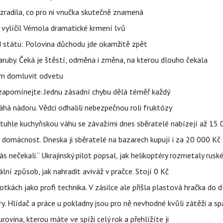
ozradila, co pro ni vnučka skutečně znamená
, vylíčil Vémola dramatické krmení lvů
d státu: Polovina důchodu jde okamžitě zpět
ruby. Čeká je štěstí, odměna i změna, na kterou dlouho čekala
vem domluvit odvetu
zapomínejte. Jednu zásadní chybu dělá téměř každý
áhá nádoru. Vědci odhalili nebezpečnou roli fruktózy
a tuhle kuchyňskou váhu se závažími dnes sběratelé nabízejí až 15
 domácnost. Dneska ji sběratelé na bazarech kupují i za 20 000 Kč
s nečekali.“ Ukrajinský pilot popsal, jak helikoptéry rozmetaly rusk
niální způsob, jak nahradit aviváž v pračce. Stojí 0 Kč
tkách jako profi technika. V zásilce ale přišla plastová hračka do 
ry. Hlídač a práce u pokladny jsou pro ně nevhodné kvůli zátěži a s
rovina, kterou máte ve spíži celý rok a přehlížíte ji