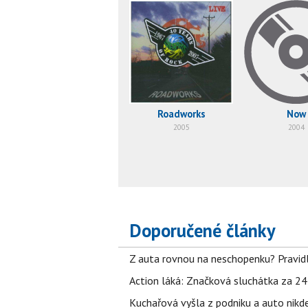
Roadworks
Now
2005
2004
Doporučené články
Z auta rovnou na neschopenku? Pravidl
Action láká: Značková sluchátka za 244 k
Kuchařová vyšla z podniku a auto nikde.