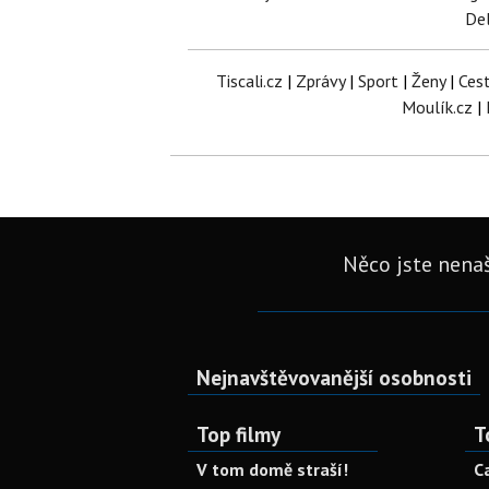
Del
Tiscali.cz
|
Zprávy
|
Sport
|
Ženy
|
Ces
Moulík.cz
|
Něco jste nenaš
Nejnavštěvovanější osobnosti
Top filmy
T
V tom domě straší!
C