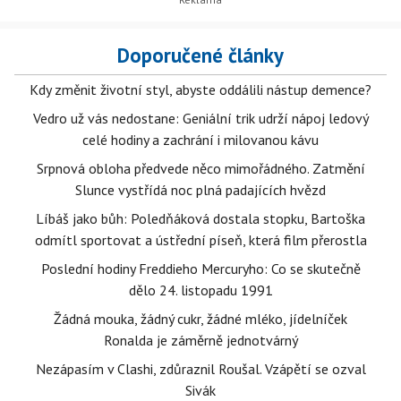
Doporučené články
Kdy změnit životní styl, abyste oddálili nástup demence?
Vedro už vás nedostane: Geniální trik udrží nápoj ledový
celé hodiny a zachrání i milovanou kávu
Srpnová obloha předvede něco mimořádného. Zatmění
Slunce vystřídá noc plná padajících hvězd
Líbáš jako bůh: Poledňáková dostala stopku, Bartoška
odmítl sportovat a ústřední píseň, která film přerostla
Poslední hodiny Freddieho Mercuryho: Co se skutečně
dělo 24. listopadu 1991
Žádná mouka, žádný cukr, žádné mléko, jídelníček
Ronalda je záměrně jednotvárný
Nezápasím v Clashi, zdůraznil Roušal. Vzápětí se ozval
Sivák