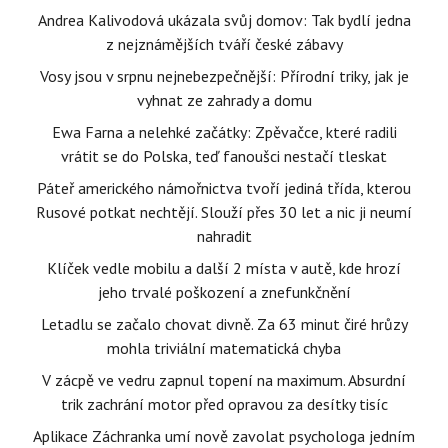
Andrea Kalivodová ukázala svůj domov: Tak bydlí jedna
z nejznámějších tváří české zábavy
Vosy jsou v srpnu nejnebezpečnější: Přírodní triky, jak je
vyhnat ze zahrady a domu
Ewa Farna a nelehké začátky: Zpěvačce, které radili
vrátit se do Polska, teď fanoušci nestačí tleskat
Páteř amerického námořnictva tvoří jediná třída, kterou
Rusové potkat nechtějí. Slouží přes 30 let a nic ji neumí
nahradit
Klíček vedle mobilu a další 2 místa v autě, kde hrozí
jeho trvalé poškození a znefunkčnění
Letadlu se začalo chovat divně. Za 63 minut čiré hrůzy
mohla triviální matematická chyba
V zácpě ve vedru zapnul topení na maximum. Absurdní
trik zachrání motor před opravou za desítky tisíc
Aplikace Záchranka umí nově zavolat psychologa jedním