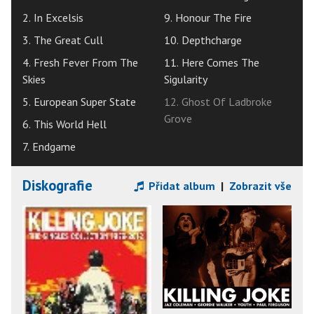
2. In Excelsis
9. Honour The Fire
3. The Great Cull
10. Depthcharge
4. Fresh Fever From The
11. Here Comes The
Skies
Sigularity
5. European Super State
12. Ghost Of Ladbroke
Grove
6. This World Hell
7. Endgame
Diskografie
Přidat album
|
Zobrazit vše