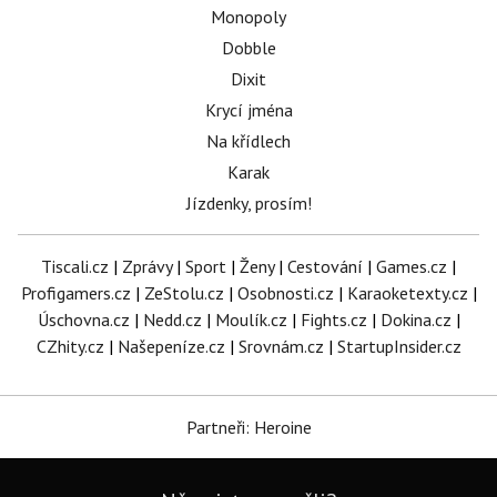
Monopoly
Dobble
Dixit
Krycí jména
Na křídlech
Karak
Jízdenky, prosím!
Tiscali.cz
|
Zprávy
|
Sport
|
Ženy
|
Cestování
|
Games.cz
|
Profigamers.cz
|
ZeStolu.cz
|
Osobnosti.cz
|
Karaoketexty.cz
|
Úschovna.cz
|
Nedd.cz
|
Moulík.cz
|
Fights.cz
|
Dokina.cz
|
CZhity.cz
|
Našepeníze.cz
|
Srovnám.cz
|
StartupInsider.cz
Partneři: Heroine