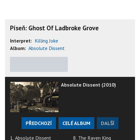
Píseň: Ghost Of Ladbroke Grove
Interpret:
Killing Joke
Album:
Absolute Dissent
★
★
★
★
★
Absolute Dissent (2010)
PŘEDCHOZÍ
CELÉ ALBUM
DALŠÍ
1. Absolute Dissent
8. The Raven King