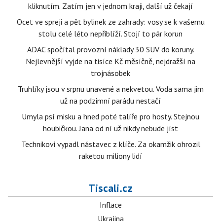
kliknutím. Zatím jen v jednom kraji, další už čekají
Ocet ve spreji a pět bylinek ze zahrady: vosy se k vašemu
stolu celé léto nepřiblíží. Stojí to pár korun
ADAC spočítal provozní náklady 30 SUV do koruny.
Nejlevnější vyjde na tisíce Kč měsíčně, nejdražší na
trojnásobek
Truhlíky jsou v srpnu unavené a nekvetou. Voda sama jim
už na podzimní parádu nestačí
Umyla psí misku a hned poté talíře pro hosty. Stejnou
houbičkou. Jana od ní už nikdy nebude jíst
Technikovi vypadl nástavec z klíče. Za okamžik ohrozil
raketou miliony lidí
Tiscali.cz
Inflace
Ukrajina